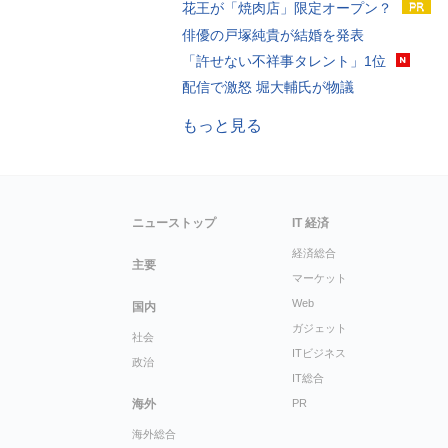
花王が「焼肉店」限定オープン？
俳優の戸塚純貴が結婚を発表
「許せない不祥事タレント」1位
配信で激怒 堀大輔氏が物議
もっと見る
ニューストップ
IT 経済
経済総合
主要
マーケット
Web
国内
ガジェット
社会
ITビジネス
政治
IT総合
海外
PR
海外総合