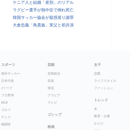
ケニア人と結婚「差別」のリアル
ラグビー選手が熱中症で倒れ死亡
韓国サッカー協会が疑惑巡り謝罪
大倉忠義「鳥貴族」実父と初共演
スポーツ
芸能
女子
海外サッカー
芸能総合
恋愛
日本代表
音楽
ライフスタイル
Jリーグ
韓流
ファッション
プロ野球
グラビア
トレンド
MLB
テレビ
本
ゴルフ
ゴシップ
教育・仕事
テニス
からだ
格闘技
映画