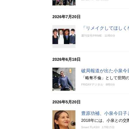
2026年7月20日
「リメイクしてほしく
週刊女性PRIME
11時0分
2026年6月18日
破局報道が出た小泉今
「略奪不倫」として世間の
FRIDAYデジタル
8時0分
2026年5月20日
豊原功補、小泉今日子
2018年には、小泉との
Smart FLASH
17時15分