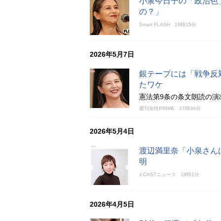
小泉今日子の「政治色
の？」
Smart FLASH
16時15分
2026年5月7日
銀テープには「戦争反
たワケ
憲法第9条の条文朗読の演
週刊女性PRIME
17時30分
2026年5月4日
渡辺満里奈「小泉さん
明
J-CASTニュース
18時1分
2026年4月5日