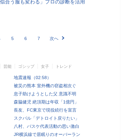
代で似合う服も変わる」プロの診断を活用
4
5
6
7
次へ
芸能
ゴシップ
女子
トレンド
地震速報（02:58）
被災の熊本 室外機の窃盗相次ぐ
息子助けようとした父 意識不明
森脇健児 絶頂期は年収「1億円」
長友、FC東京で現役続行を宣言
スクバル「デトロイト戻りたい」
八村、バスケ代表活動の思い激白
JR横浜線で居眠りのオーバーラン