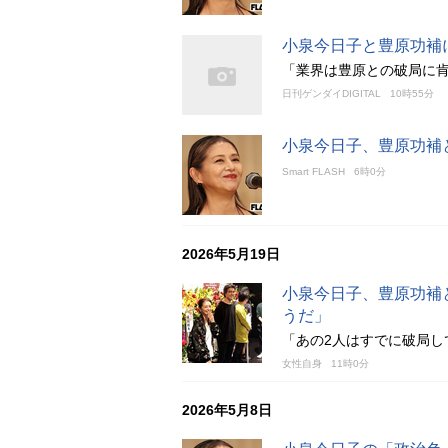
小泉今日子と豊原功補
「業界は豊原との破局に
日刊ゲンダイDIGITAL
10時55分
小泉今日子、豊原功補
Smart FLASH
6時0分
2026年5月19日
小泉今日子、豊原功補
うだ」
「あの2人はすでに破局し
女性自身
11時0分
2026年5月8日