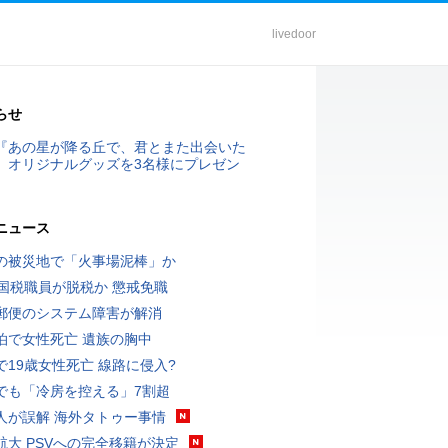
livedoor
らせ
『あの星が降る丘で、君とまた出会いた
』オリジナルグッズを3名様にプレゼン
ニュース
の被災地で「火事場泥棒」か
歳国税職員が脱税か 懲戒免職
郵便のシステム障害が解消
泊で女性死亡 遺族の胸中
で19歳女性死亡 線路に侵入?
でも「冷房を控える」7割超
人が誤解 海外タトゥー事情
航大 PSVへの完全移籍が決定