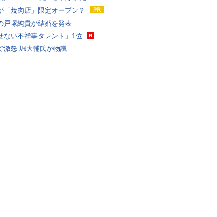
が「焼肉店」限定オープン？
の戸塚純貴が結婚を発表
せない不祥事タレント」1位
で激怒 堀大輔氏が物議