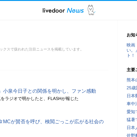
お知
映画
ックスで扱われた注目ニュースを掲載しています。
い。
ト！
主要
熊本
25
」小泉今日子との関係を明かし、ファン感動
日本
をラジオで明かしたと、FLASHが報じた
車中
愛知
猛暑
タMCが賛否を呼び、検閲ごっこが広がる社会の
日本
佐野