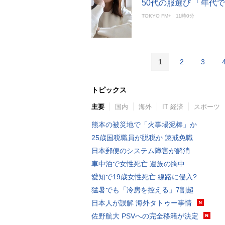
50代の服選び 「年
TOKYO FM+
11時0分
1
2
3
トピックス
主要
国内
海外
IT 経済
スポーツ
熊本の被災地で「火事場泥棒」か
25歳国税職員が脱税か 懲戒免職
日本郵便のシステム障害が解消
車中泊で女性死亡 遺族の胸中
愛知で19歳女性死亡 線路に侵入?
猛暑でも「冷房を控える」7割超
日本人が誤解 海外タトゥー事情
佐野航大 PSVへの完全移籍が決定