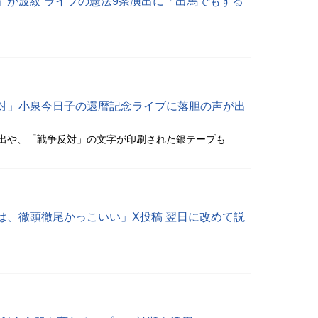
」が波紋 ライブの憲法9条演出に「出馬でもする
対」小泉今日子の還暦記念ライブに落胆の声が出
出や、「戦争反対」の文字が印刷された銀テープも
は、徹頭徹尾かっこいい」X投稿 翌日に改めて説