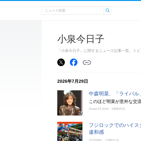
小泉今日子
『小泉今日子』に関するニュース記事一覧。トピ
2026年7月29日
中森明菜、「ライバル
このほど明菜が意外な交流
Smart FLASH
16時40分
フジロックでのハイス
違和感
日刊SPA!
15時51分