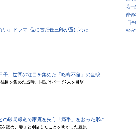
花王
俳優
「許
ない」ドラマ1位に古畑任三郎が選ばれた
配信
日子、世間の注目を集めた「略奪不倫」の全貌
注目を集めた当時、同誌はバーで2人を目撃
との破局報道で家庭を失う「痛手」をおった形に
交際を認め、妻子と別居したことを明かした豊原