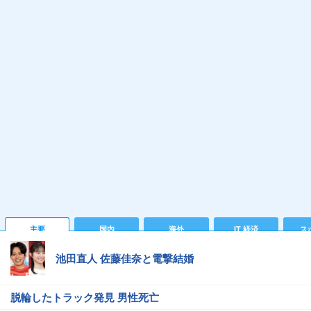
主要
国内
海外
IT 経済
ス
池田直人 佐藤佳奈と電撃結婚
脱輪したトラック発見 男性死亡