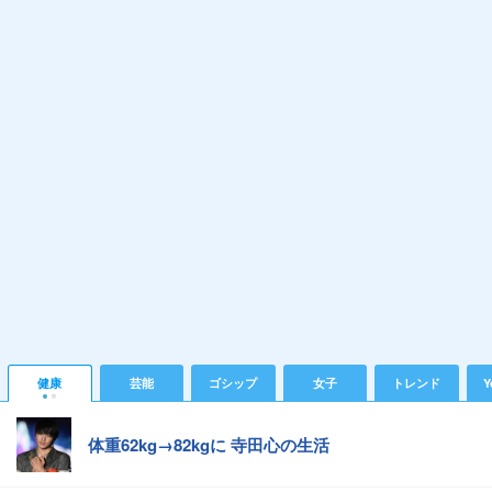
健康
芸能
ゴシップ
女子
トレンド
Y
体重62kg→82kgに 寺田心の生活