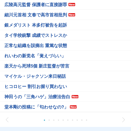
広陵高元監督 保護者に直接謝罪
細川元首相 文春で高市首相批判
銀メダリスト 本多灯被告を起訴
タイ学校銃撃 成績でストレスか
正常な組織を誤摘出 重篤な状態
れいわの新党名「覚えづらい」
楽天から死球5個 新庄監督が苦言
マイケル・ジャクソン来日秘話
ヒコロヒー 割引お握り買わない
神田うの「三角ハゲ」治療法告白
堂本剛の投稿に「匂わせなの?」