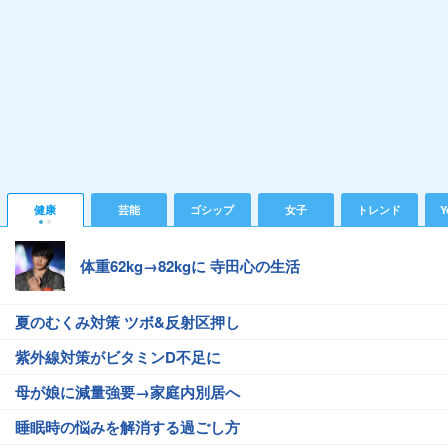
健康
芸能
ゴシップ
女子
トレンド
Y
体重62kg→82kgに 寺田心の生活
夏のむくみ対策 ツボ&反射区押し
紫外線対策がビタミンD不足に
母が娘に減量強要→家庭内別居へ
睡眠時の悩みを解消する過ごし方