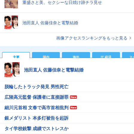
重盛さと美、セクシーな日焼け跡チラ見せ
池田直人 佐藤佳奈と電撃結婚
画像アクセスランキングをもっと見る
主要
国内
海外
IT 経済
ス
池田直人 佐藤佳奈と電撃結婚
脱輪したトラック発見 男性死亡
広陵高元監督 保護者に直接謝罪
細川元首相 文春で高市首相批判
銀メダリスト 本多灯被告を起訴
タイ学校銃撃 成績でストレスか