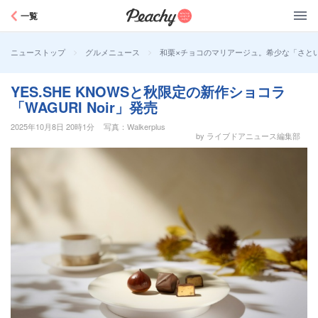
Peachy
一覧
>
>
和栗×チョコのマリアージュ。希少な「さとい栗
ニューストップ
グルメニュース
YES.SHE KNOWSと秋限定の新作ショコラ
「WAGURI Noir」発売
2025年10月8日 20時1分
写真：Walkerplus
by ライブドアニュース編集部