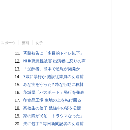
スポーツ
芸能
女子
11.
斉藤被告に「多目的トイレ以下」
12.
NHK職員性被害 出演者に怒りの声
13.
「泥酔者」熊本で通報が頻発か
14.
7歳に暴行か 施設従業員の女逮捕
15.
みな実を守った? 粋な行動に称賛
16.
茨城県「パスポート」発行を発表
17.
印食品工場 生地の上を転げ回る
18.
高校生の信子 勉強中の姿を公開
19.
家の隣が民泊「トラウマなった」
20.
夫に包丁? 毎日新聞記者の女逮捕