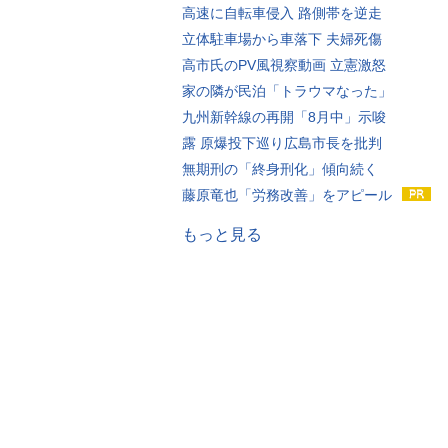
高速に自転車侵入 路側帯を逆走
立体駐車場から車落下 夫婦死傷
高市氏のPV風視察動画 立憲激怒
家の隣が民泊「トラウマなった」
九州新幹線の再開「8月中」示唆
露 原爆投下巡り広島市長を批判
無期刑の「終身刑化」傾向続く
藤原竜也「労務改善」をアピール
もっと見る