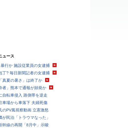
ニュース
に暴行か 施設従業員の女逮捕
包丁? 毎日新聞記者の女逮捕
「真夏の暑さ」は終了か
酔者」熊本で通報が頻発か
に自転車侵入 路側帯を逆走
駐車場から車落下 夫婦死傷
氏のPV風視察動画 立憲激怒
隣が民泊「トラウマなった」
新幹線の再開「8月中」示唆