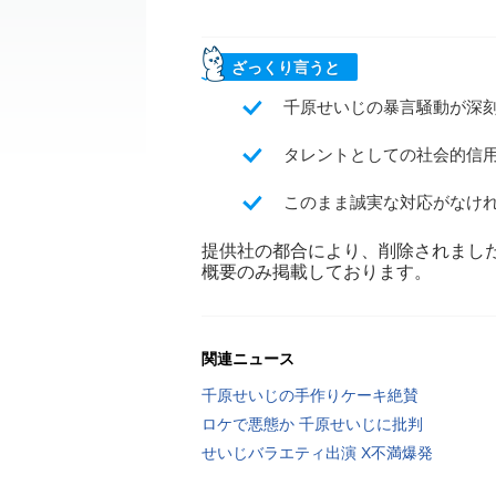
ざっくり言うと
千原せいじの暴言騒動が深
タレントとしての社会的信
このまま誠実な対応がなけ
提供社の都合により、削除されまし
概要のみ掲載しております。
関連ニュース
千原せいじの手作りケーキ絶賛
ロケで悪態か 千原せいじに批判
せいじバラエティ出演 X不満爆発