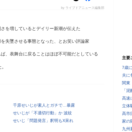
by ライブドアニュース編集部
刻さを増しているとデイリー新潮が伝えた
用を失墜させる事態となった、とお笑い評論家
れば、表舞台に戻ることはほぼ不可能だとしている
主要
た。
7歳
夫に
関東
「泥
高速
千原せいじが素人とガチで…暴露
立体
せいじが「不適切行動」か 波紋
高市
せいじ「問題発言」釈明もX呆れ
家の
九州