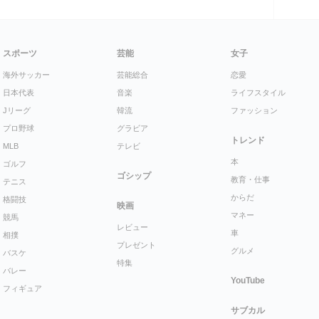
スポーツ
芸能
女子
海外サッカー
芸能総合
恋愛
日本代表
音楽
ライフスタイル
Jリーグ
韓流
ファッション
プロ野球
グラビア
トレンド
MLB
テレビ
本
ゴルフ
ゴシップ
教育・仕事
テニス
からだ
格闘技
映画
マネー
競馬
レビュー
車
相撲
プレゼント
グルメ
バスケ
特集
バレー
YouTube
フィギュア
サブカル