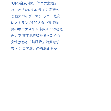
8月の台風 潜む「2つの危険」
れいわ「いのちの党」に変更へ
映画スパイダーマン ソニー最高
レストランで192人食中毒 静岡
夏のボーナス平均 初の100万超え
任天堂 熊本地震被災者へ対応も
女性はねる「無呼吸」治療せず
志らく コア層との溝深まるか