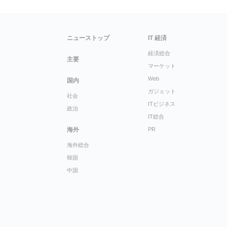
ニューストップ
IT 経済
経済総合
主要
マーケット
Web
国内
ガジェット
社会
ITビジネス
政治
IT総合
海外
PR
海外総合
韓国
中国