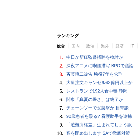
ランキング
総合
国内
政治
海外
経済
IT
1.
中日が新庄監督招聘を検討か
2.
深夜アニメに喫煙描写 BPOで議論
3.
斉藤慎二被告 懲役7年を求刑
4.
大量注文キャンセル43億円以上か
5.
レストランで192人食中毒 静岡
6.
関東「真夏の暑さ」は終了か
7.
チェーンソーで父襲撃か 目撃談
8.
90歳患者を殴る? 看護助手を逮捕
9.
「避難所格差」生まれてしまう訳
10.
客を閉め出します SAで徹底対策