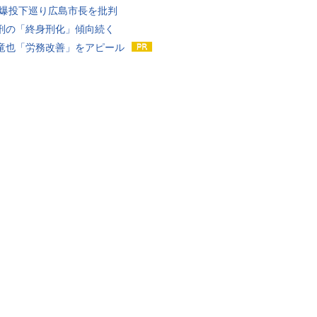
原爆投下巡り広島市長を批判
刑の「終身刑化」傾向続く
竜也「労務改善」をアピール