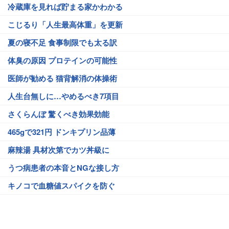
冷蔵庫を見れば貯まる家かわかる
こじるり「人生最高体重」を更新
夏の寝不足 食事制限でも太る訳
体臭の原因 プロテインの可能性
医師が勧める 猫背解消の体操術
人生台無しに…やめるべき7項目
さくらんぼ 驚くべき効果効能
465gで321円 ドンキプリン品薄
麻辣湯 具材次第でカツ丼級に
うつ病患者の本音とNGな接し方
キノコで血糖値スパイクを防ぐ