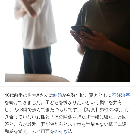
40代前半の男性Aさんは
結婚
から数年間、妻とともに
不妊治療
を続けてきました。子どもを授かりたいという願いを共有
し、2人3脚で歩んできたつもりです。【写真】男性の8割、付
き合っていない女性と「体の関係を持たず一緒に寝た」と回
答ところが最近、妻がやたらとスマホを手放さない様子に違
和感を覚え、ふと画面を
のぞき
込