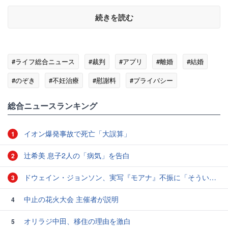
続きを読む
#ライフ総合ニュース
#裁判
#アプリ
#離婚
#結婚
#のぞき
#不妊治療
#慰謝料
#プライバシー
総合ニュースランキング
イオン爆発事故で死亡「大誤算」
1
辻希美 息子2人の「病気」を告白
2
ドウェイン・ジョンソン、実写『モアナ』不振に「そういうこともある」と本音
3
中止の花火大会 主催者が説明
4
オリラジ中田、移住の理由を激白
5