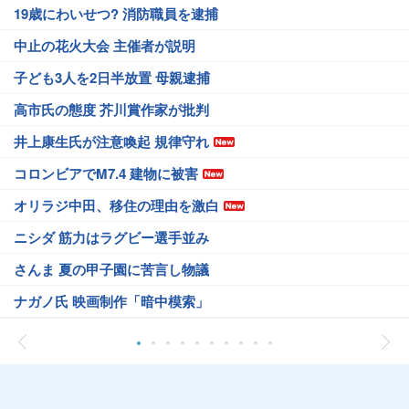
19歳にわいせつ? 消防職員を逮捕
中止の花火大会 主催者が説明
子ども3人を2日半放置 母親逮捕
高市氏の態度 芥川賞作家が批判
井上康生氏が注意喚起 規律守れ
コロンビアでM7.4 建物に被害
オリラジ中田、移住の理由を激白
ニシダ 筋力はラグビー選手並み
さんま 夏の甲子園に苦言し物議
ナガノ氏 映画制作「暗中模索」