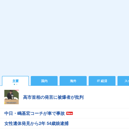
主要
国内
海外
IT 経済
ス
高市首相の発言に被爆者が批判
中日・嶋基宏コーチが車で事故
女性遺体発見から2年 54歳娘逮捕