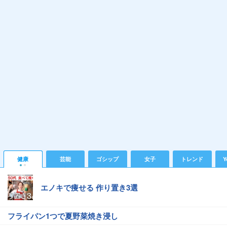
健康
芸能
ゴシップ
女子
トレンド
Y
エノキで痩せる 作り置き3選
フライパン1つで夏野菜焼き浸し