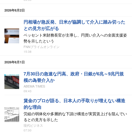
2026年8月2日
円相場が急反発、日米が協調して介入に踏み切った
との見方が広がる
ベッセント米財務長官が主導し、円買い介入への全面支援姿
勢を示したという
FNNプライムオンライン
15:38
2026年8月1日
7月30日の急速な円高、政府・日銀が6兆～9兆円規
模の為替介入か
ABEMA TIMES
09:43
賃金のプロが語る、日本人の手取りが増えない構造
的な理由
労組の弱体化や多層的な下請け構造が実質賃上げを阻んでい
るとの見方を示した
現代ビジネス
07:00