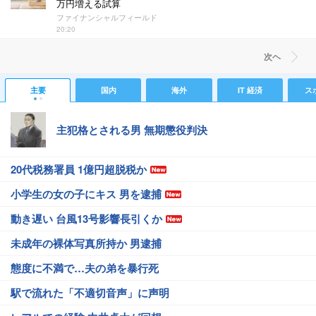
万円増える試算
ファイナンシャルフィールド
20:20
次ヘ
主要
国内
海外
IT 経済
ス
主犯格とされる男 無期懲役判決
20代税務署員 1億円超脱税か
小学生の女の子にキス 男を逮捕
動き遅い 台風13号影響長引くか
未成年の裸体写真所持か 男逮捕
態度に不満で…夫の弟を暴行死
駅で流れた「不適切音声」に声明