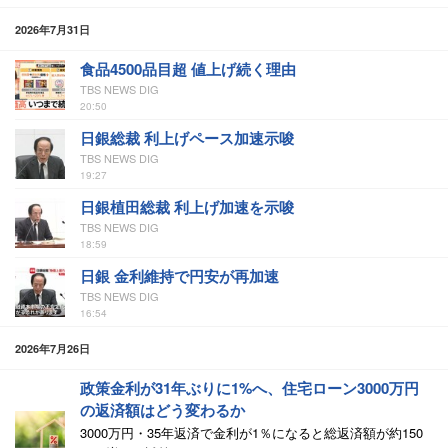
2026年7月31日
食品4500品目超 値上げ続く理由
TBS NEWS DIG
20:50
日銀総裁 利上げペース加速示唆
TBS NEWS DIG
19:27
日銀植田総裁 利上げ加速を示唆
TBS NEWS DIG
18:59
日銀 金利維持で円安が再加速
TBS NEWS DIG
16:54
2026年7月26日
政策金利が31年ぶりに1%へ、住宅ローン3000万円
の返済額はどう変わるか
3000万円・35年返済で金利が1％になると総返済額が約150