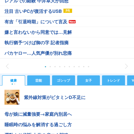
レアルでの経験 中井卓大が回想
注目 古いPCが復活するUSB
有吉「引退時期」について言及
嫌と言わないから同意では…見解
執行猶予つけば御の字 記者指摘
バカヤロー…人気声優が別れ悲痛
健康
芸能
ゴシップ
女子
トレンド
Y
紫外線対策がビタミンD不足に
母が娘に減量強要→家庭内別居へ
睡眠時の悩みを解消する過ごし方