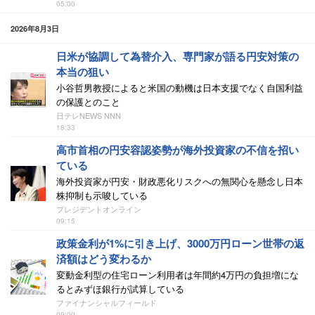
05:00
2026年8月3日
日米が協調して為替介入、専門家が語る円安対策の
本当の狙い
小谷哲男教授によると米国の動機は日本支援でなく自国利益
の保護とのこと
日テレNEWS NNN
18:33
高市首相の円安容認姿勢が海外投資家の不信を招い
ている
海外投資家が円安・財政悪化リスクへの無関心を懸念し日本
株抑制も示唆している
プレジデントオンライン
09:15
政策金利が1%に引き上げ、3000万円ローン世帯の返
済額はどう変わるか
変動金利型の住宅ローン利用者は年間約4万円の負担増にな
るとみずほ銀行が試算している
ファイナンシャルフィールド
09:00