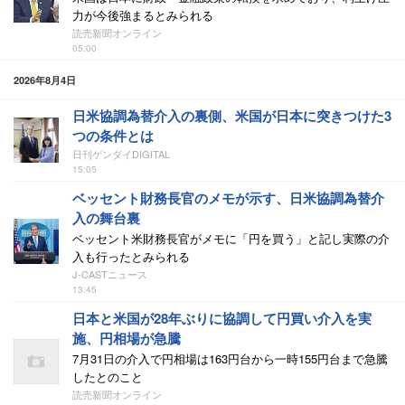
力が今後強まるとみられる
読売新聞オンライン
05:00
2026年8月4日
日米協調為替介入の裏側、米国が日本に突きつけた3
つの条件とは
日刊ゲンダイDIGITAL
15:05
ベッセント財務長官のメモが示す、日米協調為替介
入の舞台裏
ベッセント米財務長官がメモに「円を買う」と記し実際の介
入も行ったとみられる
J-CASTニュース
13:45
日本と米国が28年ぶりに協調して円買い介入を実
施、円相場が急騰
7月31日の介入で円相場は163円台から一時155円台まで急騰
したとのこと
読売新聞オンライン