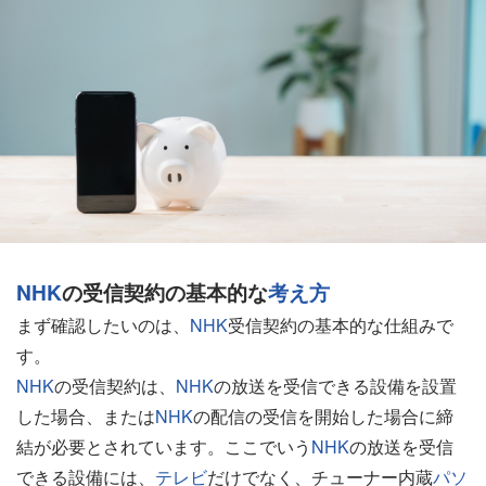
NHK
の受信契約の基本的な
考え方
まず確認したいのは、
NHK
受信契約の基本的な仕組みで
す。
NHK
の受信契約は、
NHK
の放送を受信できる設備を設置
した場合、または
NHK
の配信の受信を開始した場合に締
結が必要とされています。ここでいう
NHK
の放送を受信
できる設備には、
テレビ
だけでなく、チューナー内蔵
パソ