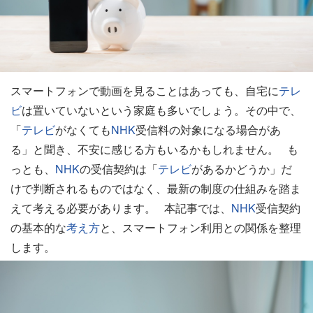
スマートフォンで動画を見ることはあっても、自宅に
テレ
ビ
は置いていないという家庭も多いでしょう。その中で、
「
テレビ
がなくても
NHK
受信料の対象になる場合があ
る」と聞き、不安に感じる方もいるかもしれません。 も
っとも、
NHK
の受信契約は「
テレビ
があるかどうか」だ
けで判断されるものではなく、最新の制度の仕組みを踏ま
えて考える必要があります。 本記事では、
NHK
受信契約
の基本的な
考え方
と、スマートフォン利用との関係を整理
します。