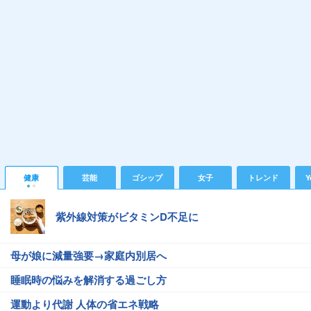
健康
芸能
ゴシップ
女子
トレンド
Y
紫外線対策がビタミンD不足に
母が娘に減量強要→家庭内別居へ
睡眠時の悩みを解消する過ごし方
運動より代謝 人体の省エネ戦略