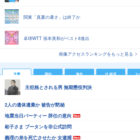
関東「真夏の暑さ」は終了か
卓球WTT 張本美和がベスト8進出
画像アクセスランキングをもっと見る
主要
国内
海外
IT 経済
ス
主犯格とされる男 無期懲役判決
2人の遺体遺棄か 被告が黙秘
地震当日パーティー 辞任の意向
彬子さま ブータンを非公式訪問
義理の弟を死亡させたか 女逮捕