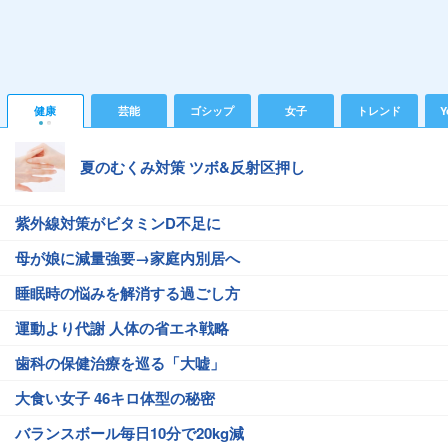
健康
芸能
ゴシップ
女子
トレンド
Y
夏のむくみ対策 ツボ&反射区押し
紫外線対策がビタミンD不足に
母が娘に減量強要→家庭内別居へ
睡眠時の悩みを解消する過ごし方
運動より代謝 人体の省エネ戦略
歯科の保健治療を巡る「大嘘」
大食い女子 46キロ体型の秘密
バランスボール毎日10分で20kg減