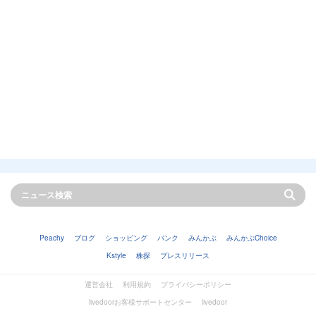
Peachy
ブログ
ショッピング
バンク
みんかぶ
みんかぶChoice
Kstyle
株探
プレスリリース
運営会社
利用規約
プライバシーポリシー
livedoorお客様サポートセンター
livedoor