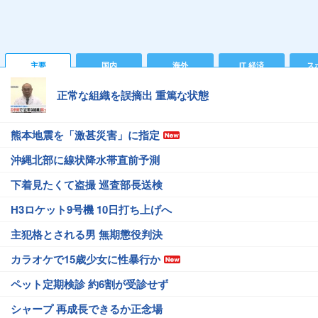
主要
国内
海外
IT 経済
ス
正常な組織を誤摘出 重篤な状態
熊本地震を「激甚災害」に指定
沖縄北部に線状降水帯直前予測
下着見たくて盗撮 巡査部長送検
H3ロケット9号機 10日打ち上げへ
主犯格とされる男 無期懲役判決
カラオケで15歳少女に性暴行か
ペット定期検診 約6割が受診せず
シャープ 再成長できるか正念場