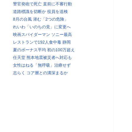
警官発砲で死亡 直前に不審行動
道路標識を切断か 役員を送検
8月の台風 潜む「2つの危険」
れいわ「いのちの党」に変更へ
映画スパイダーマン ソニー最高
レストランで192人食中毒 静岡
夏のボーナス平均 初の100万超え
任天堂 熊本地震被災者へ対応も
女性はねる「無呼吸」治療せず
志らく コア層との溝深まるか