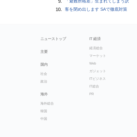
9.
「避難所格差」生まれてしまう訳
10.
客を閉め出します SAで徹底対策
ニューストップ
IT 経済
経済総合
主要
マーケット
Web
国内
ガジェット
社会
ITビジネス
政治
IT総合
海外
PR
海外総合
韓国
中国