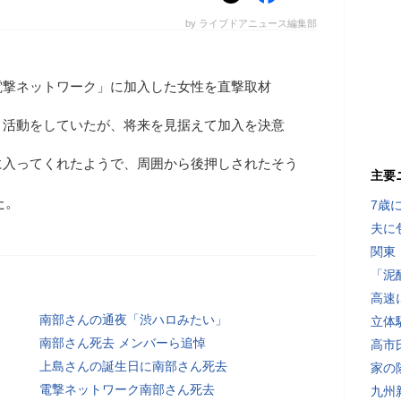
by ライブドアニュース編集部
電撃ネットワーク」に加入した女性を直撃取材
ト活動をしていたが、将来を見据えて加入を決意
に入ってくれたようで、周囲から後押しされたそう
主要
た。
7歳
夫に
関東
「泥
高速
南部さんの通夜「渋ハロみたい」
立体
南部さん死去 メンバーら追悼
高市
上島さんの誕生日に南部さん死去
家の
電撃ネットワーク南部さん死去
九州