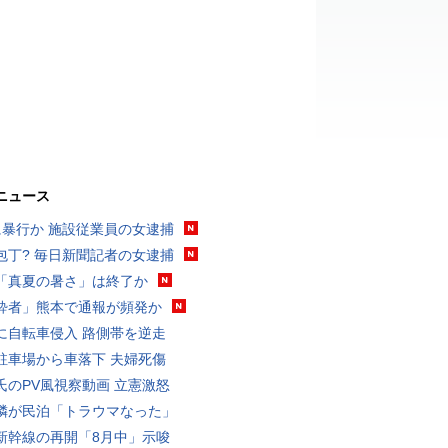
ニュース
に暴行か 施設従業員の女逮捕
包丁? 毎日新聞記者の女逮捕
「真夏の暑さ」は終了か
酔者」熊本で通報が頻発か
に自転車侵入 路側帯を逆走
駐車場から車落下 夫婦死傷
氏のPV風視察動画 立憲激怒
隣が民泊「トラウマなった」
新幹線の再開「8月中」示唆