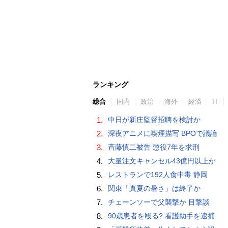
ランキング
総合
国内
政治
海外
経済
IT
1.
中日が新庄監督招聘を検討か
2.
深夜アニメに喫煙描写 BPOで議論
3.
斉藤慎二被告 懲役7年を求刑
4.
大量注文キャンセル43億円以上か
5.
レストランで192人食中毒 静岡
6.
関東「真夏の暑さ」は終了か
7.
チェーンソーで父襲撃か 目撃談
8.
90歳患者を殴る? 看護助手を逮捕