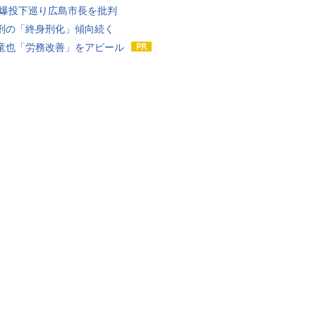
原爆投下巡り広島市長を批判
刑の「終身刑化」傾向続く
竜也「労務改善」をアピール