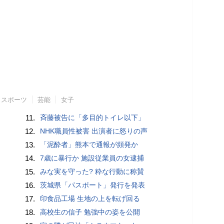
スポーツ
芸能
女子
11.
斉藤被告に「多目的トイレ以下」
12.
NHK職員性被害 出演者に怒りの声
13.
「泥酔者」熊本で通報が頻発か
14.
7歳に暴行か 施設従業員の女逮捕
15.
みな実を守った? 粋な行動に称賛
16.
茨城県「パスポート」発行を発表
17.
印食品工場 生地の上を転げ回る
18.
高校生の信子 勉強中の姿を公開