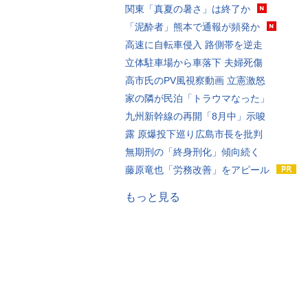
関東「真夏の暑さ」は終了か
「泥酔者」熊本で通報が頻発か
高速に自転車侵入 路側帯を逆走
立体駐車場から車落下 夫婦死傷
高市氏のPV風視察動画 立憲激怒
家の隣が民泊「トラウマなった」
九州新幹線の再開「8月中」示唆
露 原爆投下巡り広島市長を批判
無期刑の「終身刑化」傾向続く
藤原竜也「労務改善」をアピール
もっと見る