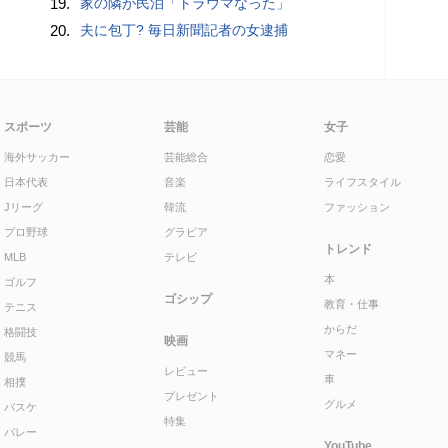
19.
家の隣が民泊「トラウマなった」
20.
夫に包丁? 毎日新聞記者の女逮捕
スポーツ
芸能
女子
海外サッカー
芸能総合
恋愛
日本代表
音楽
ライフスタイル
Jリーグ
韓流
ファッション
プロ野球
グラビア
トレンド
MLB
テレビ
本
ゴルフ
ゴシップ
教育・仕事
テニス
からだ
格闘技
映画
マネー
競馬
レビュー
車
相撲
プレゼント
グルメ
バスケ
特集
バレー
YouTube