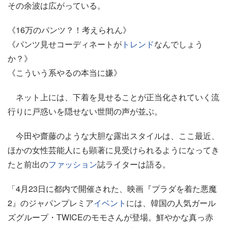
その余波は広がっている。
《16万のパンツ？！考えられん》
《パンツ見せコーディネートが
トレンド
なんでしょう
か？》
《こういう系やるの本当に嫌》
ネット上には、下着を見せることが正当化されていく流
行りに戸惑いを隠せない世間の声が並ぶ。
今田や齋藤のような大胆な露出スタイルは、ここ最近、
ほかの女性芸能人にも顕著に見受けられるようになってき
たと前出の
ファッション
誌ライターは語る。
「4月23日に都内で開催された、映画『プラダを着た悪魔
2』のジャパンプレミア
イベント
には、韓国の人気ガール
ズグループ・TWICEのモモさんが登場。鮮やかな真っ赤