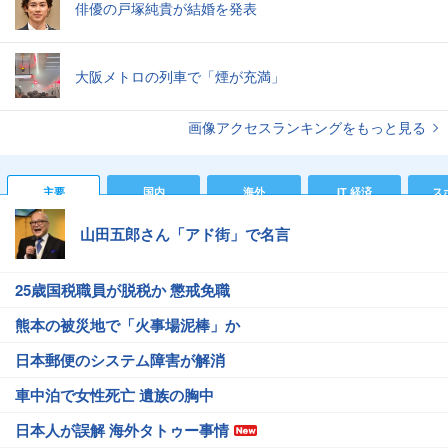
俳優の戸塚純貴が結婚を発表
大阪メトロの列車で「煙が充満」
画像アクセスランキングをもっと見る
主要
国内
海外
IT 経済
ス
山田五郎さん「アド街」で名言
25歳国税職員が脱税か 懲戒免職
熊本の被災地で「火事場泥棒」か
日本郵便のシステム障害が解消
車中泊で女性死亡 遺族の胸中
日本人が誤解 海外タトゥー事情