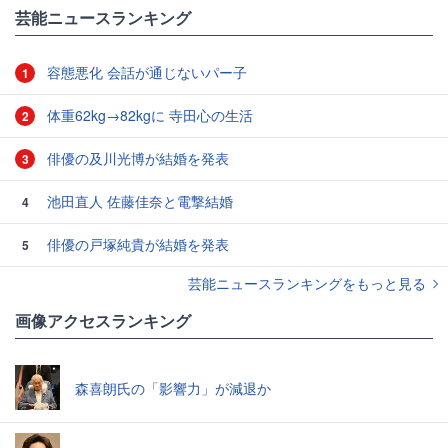
芸能ニュースランキング
容態悪化 会話が通じないパー子
1
体重62kg→82kgに 寺田心の生活
2
俳優の及川光博が結婚を発表
3
池田直人 佐藤佳奈と電撃結婚
4
俳優の戸塚純貴が結婚を発表
5
芸能ニュースランキングをもっと見る
画像アクセスランキング
森喜朗氏の「影響力」が減退か