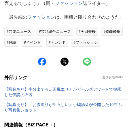
言えるでしょう」（同・
ファッション
誌ライター）
最先端の
ファッション
は、困惑と隣り合わせのようだ。
#芸能ニュース
#芸能総合ニュース
#今田美桜
#齋藤飛鳥
#雑誌
#イベント
#トレンド
#ファッション
外部リンク
週刊女性PRIME
【写真あり】半分出てる…沢尻エリカがガールズアワードで披露
した伝説の衣装
【写真あり】「お腹周りが生々しい」小嶋陽菜が公開した10年ぶ
り写真集ショット
関連情報（BiZ PAGE＋）