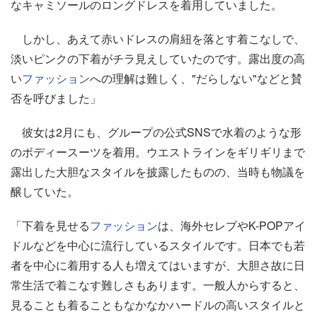
なキャミソールのロングドレスを着用していました。
しかし、あえて赤いドレスの肩紐を落とす着こなしで、
淡いピンクの下着がチラ見えしていたのです。露出度の高
い
ファッション
への理解は難しく、"だらしない"などと賛
否を呼びました」
彼女は2月にも、グループの公式SNSで水着のような形
のボディースーツを着用。ウエストラインをギリギリまで
露出した大胆なスタイルを披露したものの、当時も物議を
醸していた。
「下着を見せる
ファッション
は、海外セレブやK-POPアイ
ドルなどを中心に流行しているスタイルです。日本でも若
者を中心に着用する人も増えてはいますが、大胆さ故に日
常生活で着こなす難しさもあります。一般人からすると、
見ることも着ることもなかなかハードルの高いスタイルと