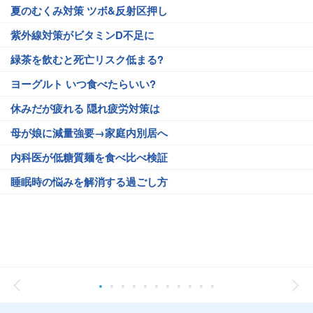
夏のむくみ対策 ツボ&反射区押し
紫外線対策がビタミンD不足に
緑茶を飲むと死亡リスク低まる?
ヨーグルト いつ食べたらいい?
休みだが疲れる 隠れ疲労対策は
母が娘に減量強要→家庭内別居へ
内科医が低糖質麺を食べ比べ検証
睡眠時の悩みを解消する過ごし方