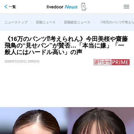
一覧
>
>
>
《16万のパンツ⁉考え
ニューストップ
芸能ニュース
芸能総合ニュース
《16万のパンツ⁉考えられん》今田美桜や齋藤
飛鳥の“見せパン”が賛否…「本当に嫌」「一
般人にはハードル高い」の声
2026年5月20日 20時0分