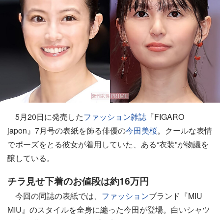
5月20日に発売した
ファッション
雑誌
『FIGARO
japon』7月号の表紙を飾る俳優の
今田美桜
。クールな表情
でポーズをとる彼女が着用していた、ある“衣装”が物議を
醸している。
チラ見せ下着のお値段は約16万円
今回の同誌の表紙では、
ファッション
ブランド『MIU
MIU』のスタイルを全身に纏った今田が登場。白いシャツ