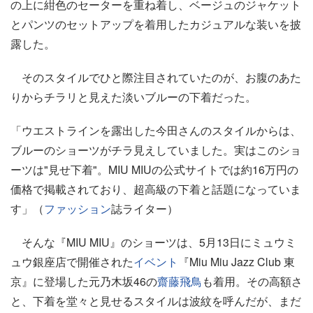
の上に紺色のセーターを重ね着し、ベージュのジャケット
とパンツのセットアップを着用したカジュアルな装いを披
露した。
そのスタイルでひと際注目されていたのが、お腹のあた
りからチラリと見えた淡いブルーの下着だった。
「ウエストラインを露出した今田さんのスタイルからは、
ブルーのショーツがチラ見えしていました。実はこのショ
ーツは"見せ下着"。MIU MIUの公式サイトでは約16万円の
価格で掲載されており、超高級の下着と話題になっていま
す」（
ファッション
誌ライター）
そんな『MIU MIU』のショーツは、5月13日にミュウミ
ュウ銀座店で開催された
イベント
『Miu Miu Jazz Club 東
京』に登場した元乃木坂46の
齋藤飛鳥
も着用。その高額さ
と、下着を堂々と見せるスタイルは波紋を呼んだが、まだ