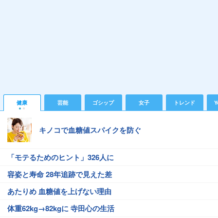
健康
芸能
ゴシップ
女子
トレンド
Y
キノコで血糖値スパイクを防ぐ
「モテるためのヒント」326人に
容姿と寿命 28年追跡で見えた差
あたりめ 血糖値を上げない理由
体重62kg→82kgに 寺田心の生活