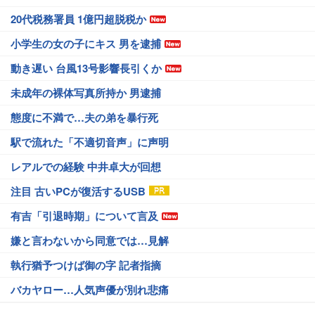
20代税務署員 1億円超脱税か
小学生の女の子にキス 男を逮捕
動き遅い 台風13号影響長引くか
未成年の裸体写真所持か 男逮捕
態度に不満で…夫の弟を暴行死
駅で流れた「不適切音声」に声明
レアルでの経験 中井卓大が回想
注目 古いPCが復活するUSB
有吉「引退時期」について言及
嫌と言わないから同意では…見解
執行猶予つけば御の字 記者指摘
バカヤロー…人気声優が別れ悲痛