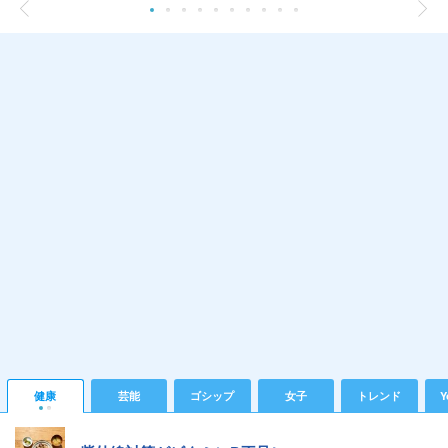
健康
芸能
ゴシップ
女子
トレンド
Y