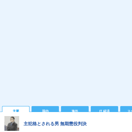
主要
国内
海外
IT 経済
ス
主犯格とされる男 無期懲役判決