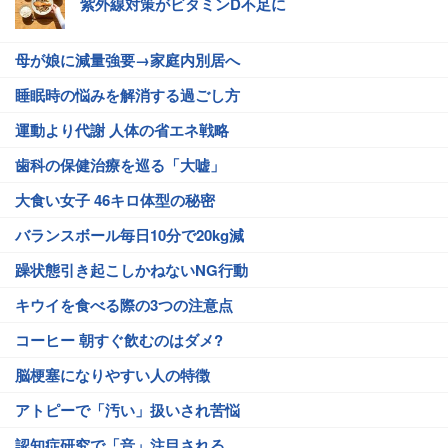
紫外線対策がビタミンD不足に
母が娘に減量強要→家庭内別居へ
睡眠時の悩みを解消する過ごし方
運動より代謝 人体の省エネ戦略
歯科の保健治療を巡る「大嘘」
大食い女子 46キロ体型の秘密
バランスボール毎日10分で20kg減
躁状態引き起こしかねないNG行動
キウイを食べる際の3つの注意点
コーヒー 朝すぐ飲むのはダメ?
脳梗塞になりやすい人の特徴
アトピーで「汚い」扱いされ苦悩
認知症研究で「音」注目される