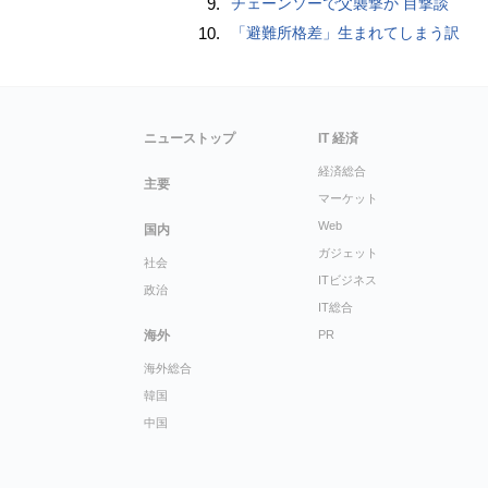
9.
チェーンソーで父襲撃か 目撃談
10.
「避難所格差」生まれてしまう訳
ニューストップ
IT 経済
経済総合
主要
マーケット
Web
国内
ガジェット
社会
ITビジネス
政治
IT総合
海外
PR
海外総合
韓国
中国