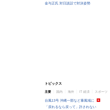
金与正氏 対日談話で対決姿勢
トピックス
主要
国内
海外
IT 経済
スポーツ
台風13号 沖縄一部など暴風域に
「戻れるなら戻って」許されない