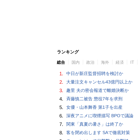
ランキング
総合
国内
政治
海外
経済
IT
1.
中日が新庄監督招聘を検討か
2.
大量注文キャンセル43億円以上か
3.
趣里 夫の密会報道で離婚決断か
4.
斉藤慎二被告 懲役7年を求刑
5.
女優・山本舞香 第1子を出産
6.
深夜アニメに喫煙描写 BPOで議論
7.
関東「真夏の暑さ」は終了か
8.
客を閉め出します SAで徹底対策