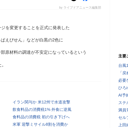
by ライブドアニュース編集部
ージを変更することを正式に発表した
ぱえびせん」などが白黒の2色に
一部原材料の調達が不安定になっているという
主要
た。
台風
「戻
必要
ひろ
AI
イラン関与か 米12州で水道攻撃
ステ
飲食料品の消費税1% 外食に逆風
満員
食料品の消費税 初の引き下げへ
セル
米軍 迎撃ミサイル8割を消費か
上田