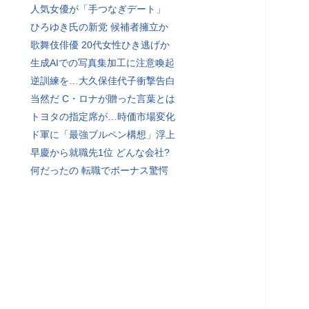
人気女優が「手つなぎデート」
ひろゆき氏の新党 候補者擁立か
歌舞伎俳優 20代女性ひき逃げか
生成AIでの写真集加工に注意喚起
逆訓練を…大久保佳代子衝撃告白
当然だ C・ロナが贈った言葉とは
トヨタの指定席が…時価市場変化
ド軍に「最強ブルペン構想」浮上
早慶から就職先1位 どんな会社?
何だったの 転職でボーナス驚愕