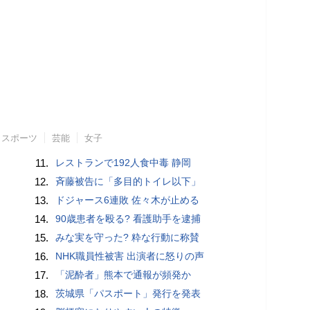
スポーツ
芸能
女子
11.
レストランで192人食中毒 静岡
12.
斉藤被告に「多目的トイレ以下」
13.
ドジャース6連敗 佐々木が止める
14.
90歳患者を殴る? 看護助手を逮捕
15.
みな実を守った? 粋な行動に称賛
16.
NHK職員性被害 出演者に怒りの声
17.
「泥酔者」熊本で通報が頻発か
18.
茨城県「パスポート」発行を発表