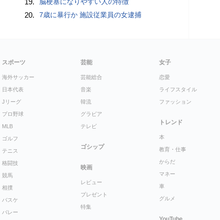
19.
脳梗塞になりやすい人の特徴
20.
7歳に暴行か 施設従業員の女逮捕
スポーツ
芸能
女子
海外サッカー
芸能総合
恋愛
日本代表
音楽
ライフスタイル
Jリーグ
韓流
ファッション
プロ野球
グラビア
トレンド
MLB
テレビ
本
ゴルフ
ゴシップ
教育・仕事
テニス
からだ
格闘技
映画
マネー
競馬
レビュー
車
相撲
プレゼント
グルメ
バスケ
特集
バレー
YouTube