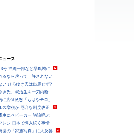
ニュース
13号 沖縄一部など暴風域に
れるなら戻って」許されない
ない ひろゆき氏は出馬せず?
ゆき氏、就活生を一刀両断
予約に店側激怒「もはやテロ」
ルス増税か 厄介な制度改正
電車にベビーカー 議論呼ぶ
フレジ 日本で導入続く事情
綺世の「家族写真」に大反響