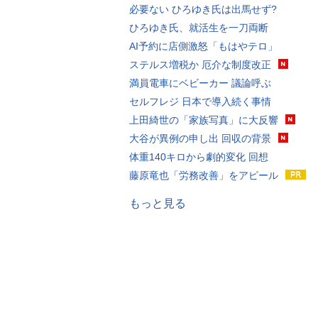
必要ない ひろゆき氏は出馬せず?
ひろゆき氏、就活生を一刀両断
AI予約に店側激怒「もはやテロ」
ステルス増税か 厄介な制度改正
満員電車にベビーカー 議論呼ぶ
セルフレジ 日本で導入続く事情
上田綺世の「家族写真」に大反響
大谷が異例の申し出 回収の背景
体重140キロから劇的変化 回想
藤原竜也「労務改善」をアピール
もっと見る