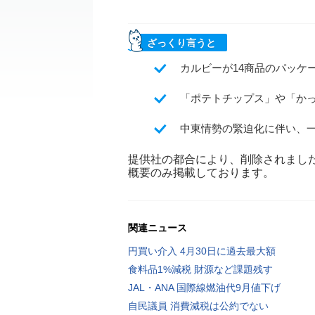
ざっくり言うと
カルビーが14商品のパッケ
「ポテトチップス」や「かっ
中東情勢の緊迫化に伴い、
提供社の都合により、削除されまし
概要のみ掲載しております。
関連ニュース
円買い介入 4月30日に過去最大額
食料品1%減税 財源など課題残す
JAL・ANA 国際線燃油代9月値下げ
自民議員 消費減税は公約でない