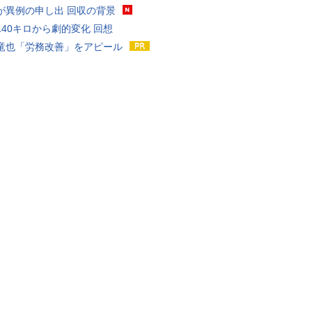
が異例の申し出 回収の背景
140キロから劇的変化 回想
竜也「労務改善」をアピール