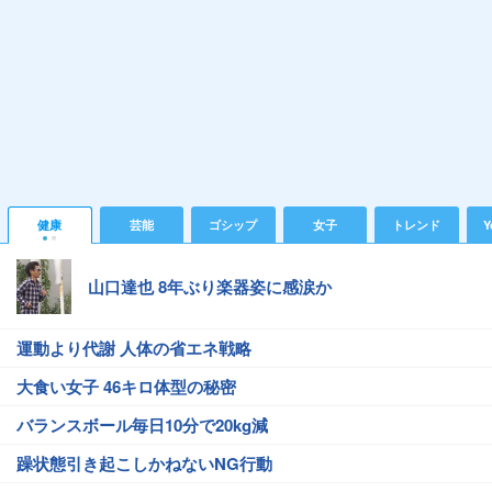
健康
芸能
ゴシップ
女子
トレンド
Y
山口達也 8年ぶり楽器姿に感涙か
運動より代謝 人体の省エネ戦略
大食い女子 46キロ体型の秘密
バランスボール毎日10分で20kg減
躁状態引き起こしかねないNG行動