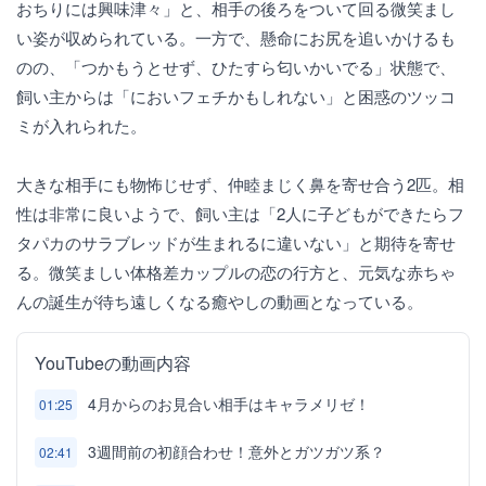
おちりには興味津々」と、相手の後ろをついて回る微笑まし
い姿が収められている。一方で、懸命にお尻を追いかけるも
のの、「つかもうとせず、ひたすら匂いかいでる」状態で、
飼い主からは「においフェチかもしれない」と困惑のツッコ
ミが入れられた。
大きな相手にも物怖じせず、仲睦まじく鼻を寄せ合う2匹。相
性は非常に良いようで、飼い主は「2人に子どもができたらフ
タパカのサラブレッドが生まれるに違いない」と期待を寄せ
る。微笑ましい体格差カップルの恋の行方と、元気な赤ちゃ
んの誕生が待ち遠しくなる癒やしの動画となっている。
YouTubeの動画内容
4月からのお見合い相手はキャラメリゼ！
01:25
3週間前の初顔合わせ！意外とガツガツ系？
02:41