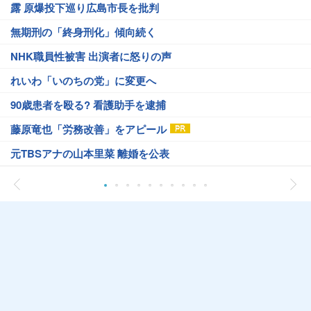
露 原爆投下巡り広島市長を批判
無期刑の「終身刑化」傾向続く
NHK職員性被害 出演者に怒りの声
れいわ「いのちの党」に変更へ
90歳患者を殴る? 看護助手を逮捕
藤原竜也「労務改善」をアピール
元TBSアナの山本里菜 離婚を公表