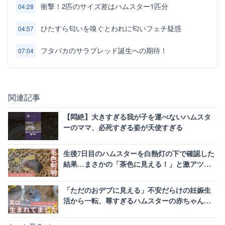
衝撃！2匹のサイズ差はハムスター1匹分
04:28
ひたすら匂いを嗅ぐとわれに匂いフェチ疑惑
04:57
フタパカのサラブレッド誕生への期待！
07:04
関連記事
【悶絶】大きすぎる我が子を運べないハムスタ
ーのママ、必死すぎる姿が天使すぎる
生後7日目のハムスターを白熱灯の下で確認した
結果…まさかの「茶色に見える！」と激アツ展
開に
「ただのおデブに見える」不安だらけの妊娠生
活から一転、尊すぎるハムスターの赤ちゃん誕
生に感動の嵐