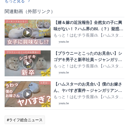
もっと見る
関連動画（外部リンク）
【婿＆嫁の近況報告】全然女の子に興
味がない！？ハム界のBL（？）疑惑が
急浮上。ガーリック臭はダメですか？
もっと！はむチラ長屋ch.【ハムスタ
ー】
youtu.be
【ブラウニーとこったのお見合い】シ
ゴデキ男子と新卒社員～ジャンガリア
ンハムスター
もっと！はむチラ長屋ch.【ハムスタ
ー】
youtu.be
【ハムスターのお見合い】僕のお嫁さ
ん、ヤバすぎ案件～ジャンガリアンハ
ムスター
もっと！はむチラ長屋ch.【ハムスタ
ー】
youtu.be
#ライフ総合ニュース