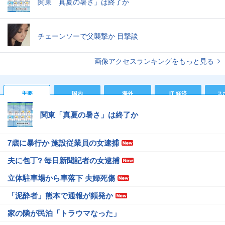
関東「真夏の暑さ」は終了か
チェーンソーで父襲撃か 目撃談
画像アクセスランキングをもっと見る
主要
国内
海外
IT 経済
ス
関東「真夏の暑さ」は終了か
7歳に暴行か 施設従業員の女逮捕
夫に包丁? 毎日新聞記者の女逮捕
立体駐車場から車落下 夫婦死傷
「泥酔者」熊本で通報が頻発か
家の隣が民泊「トラウマなった」