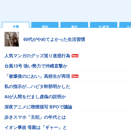
主要
国内
海外
IT 経済
ス
60代がやめてよかった生活習慣
人気マンガのグッズ巡り迷惑行為
台風13号 強い勢力で沖縄直撃か
「被爆後のにおい」高校生が再現
私の指示が…ハビタ幹部明かした
AIが人間をだまし虚偽の説明か
深夜アニメに喫煙描写 BPOで議論
歩きスマホ「主犯」の年代とは
イオン事故 母親は「ギャー」と