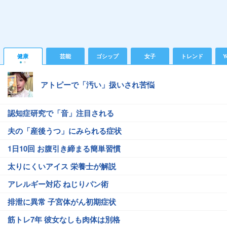
健康
芸能
ゴシップ
女子
トレンド
Y
アトピーで「汚い」扱いされ苦悩
認知症研究で「音」注目される
夫の「産後うつ」にみられる症状
1日10回 お腹引き締まる簡単習慣
太りにくいアイス 栄養士が解説
アレルギー対応 ねじりパン術
排泄に異常 子宮体がん初期症状
筋トレ7年 彼女なしも肉体は別格