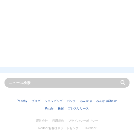
Peachy
ブログ
ショッピング
バンク
みんかぶ
みんかぶChoice
Kstyle
株探
プレスリリース
運営会社
利用規約
プライバシーポリシー
livedoorお客様サポートセンター
livedoor