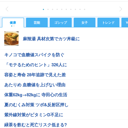
健康
芸能
ゴシップ
女子
トレンド
Y
麻辣湯 具材次第でカツ丼級に
キノコで血糖値スパイクを防ぐ
「モテるためのヒント」326人に
容姿と寿命 28年追跡で見えた差
あたりめ 血糖値を上げない理由
体重62kg→82kgに 寺田心の生活
夏のむくみ対策 ツボ&反射区押し
紫外線対策がビタミンD不足に
緑茶を飲むと死亡リスク低まる?