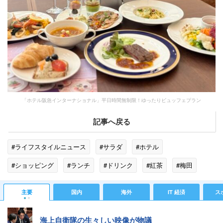
「ホテル阪急インターナショナル」平日時間無制限！ゆったりビュッフェプラン
記事へ戻る
#ライフスタイルニュース
#サラダ
#ホテル
#ショッピング
#ランチ
#ドリンク
#紅茶
#梅田
#家族
#おひとりさま
#女子会
#パン
#チキン
主要
国内
海外
IT 経済
ス
#ナイト＆デイ
#大阪市
#チリ
海上自衛隊の生々しい映像が物議