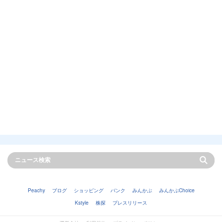
Peachy
ブログ
ショッピング
バンク
みんかぶ
みんかぶChoice
Kstyle
株探
プレスリリース