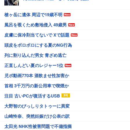
槍ヶ岳に遺体 周辺で19歳不明
風呂を覗くため敷地侵入 49歳男
皮膚に保冷剤当てないで Xで話題
頭皮をボロボロにする夏のNG行為
列に割り込んだ男女 青ざめ逃亡
正直しんどい夏のレジャー1位
児ポ動画770本 酒飲ませ性加害か
首相 3千万円の新公用車で喫煙か
注目 古いPCが復活するUSB
大野智のびっしりタトゥーに異変
山崎怜奈、突然妊娠だけ公表の訳
太田光 NHK性被害問題で不備指摘