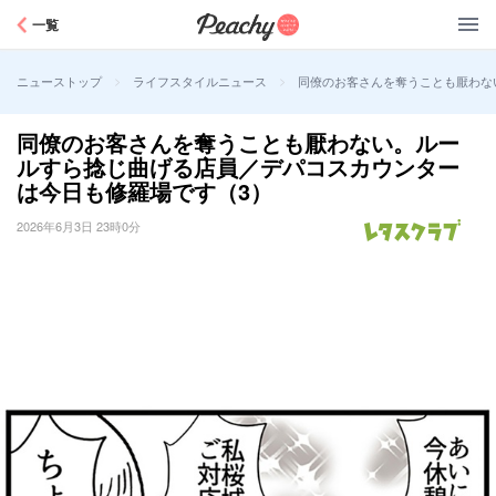
Peachy
一覧
>
>
同僚のお客さんを奪うことも厭わな
ニューストップ
ライフスタイルニュース
同僚のお客さんを奪うことも厭わない。ルー
ルすら捻じ曲げる店員／デパコスカウンター
は今日も修羅場です（3）
2026年6月3日 23時0分