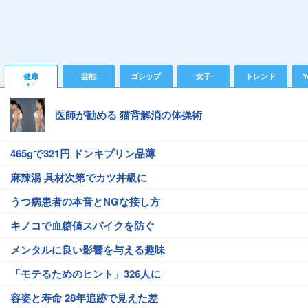
健康
芸能
ゴシップ
女子
トレンド
Y
医師が勧める 猫背解消の体操術
465gで321円 ドンキプリン品薄
麻辣湯 具材次第でカツ丼級に
うつ病患者の本音とNGな接し方
キノコで血糖値スパイクを防ぐ
メンタルに良い影響を与える趣味
「モテるためのヒント」326人に
容姿と寿命 28年追跡で見えた差