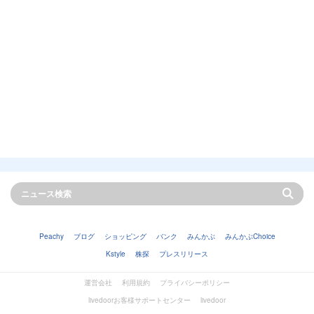
Peachy
ブログ
ショッピング
バンク
みんかぶ
みんかぶChoice
Kstyle
株探
プレスリリース
運営会社
利用規約
プライバシーポリシー
livedoorお客様サポートセンター
livedoor