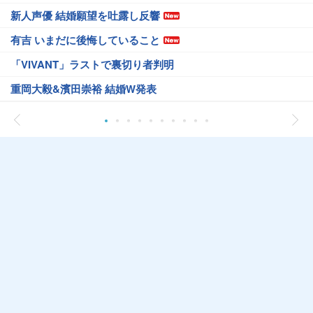
新人声優 結婚願望を吐露し反響
有吉 いまだに後悔していること
「VIVANT」ラストで裏切り者判明
重岡大毅&濱田崇裕 結婚W発表