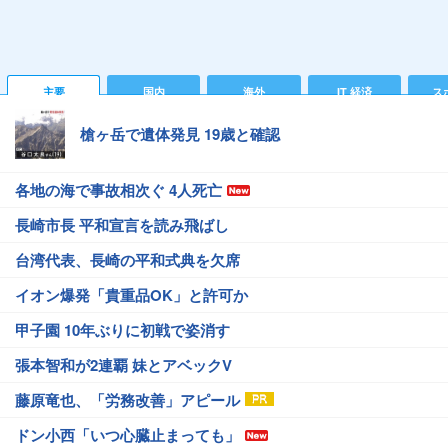
主要
国内
海外
IT 経済
ス
槍ヶ岳で遺体発見 19歳と確認
各地の海で事故相次ぐ 4人死亡
長崎市長 平和宣言を読み飛ばし
台湾代表、長崎の平和式典を欠席
イオン爆発「貴重品OK」と許可か
甲子園 10年ぶりに初戦で姿消す
張本智和が2連覇 妹とアベックV
藤原竜也、「労務改善」アピール
ドン小西「いつ心臓止まっても」