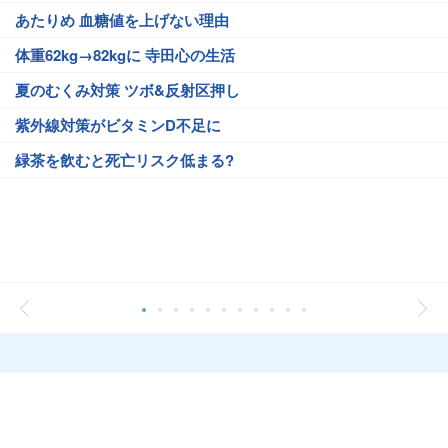
あたりめ 血糖値を上げない理由
体重62kg→82kgに 寺田心の生活
夏のむくみ対策 ツボ&反射区押し
紫外線対策がビタミンD不足に
緑茶を飲むと死亡リスク低まる?