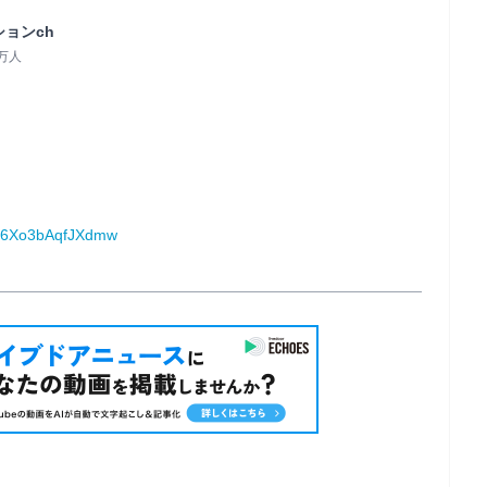
ョンch
5万人
T6Xo3bAqfJXdmw