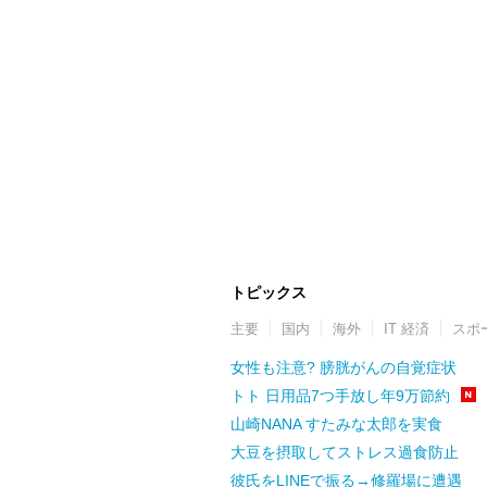
トピックス
主要
国内
海外
IT 経済
スポ
女性も注意? 膀胱がんの自覚症状
トト 日用品7つ手放し年9万節約
山崎NANA すたみな太郎を実食
大豆を摂取してストレス過食防止
彼氏をLINEで振る→修羅場に遭遇