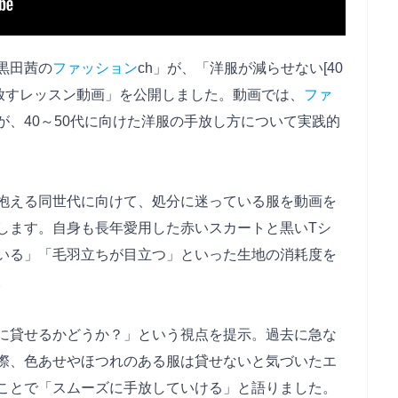
ト黒田茜の
ファッション
ch」が、「洋服が減らせない[40
手放すレッスン動画」を公開しました。動画では、
ファ
が、40～50代に向けた洋服の手放し方について実践的
抱える同世代に向けて、処分に迷っている服を動画を
します。自身も長年愛用した赤いスカートと黒いTシ
いる」「毛羽立ちが目立つ」といった生地の消耗度を
。
に貸せるかどうか？」という視点を提示。過去に急な
際、色あせやほつれのある服は貸せないと気づいたエ
ことで「スムーズに手放していける」と語りました。