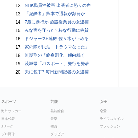
12.
NHK職員性被害 出演者に怒りの声
13.
「泥酔者」熊本で通報が頻発か
14.
7歳に暴行か 施設従業員の女逮捕
15.
みな実を守った? 粋な行動に称賛
16.
ドジャース6連敗 佐々木が止める
17.
家の隣が民泊「トラウマなった」
18.
無期刑の「終身刑化」傾向続く
19.
茨城県「パスポート」発行を発表
20.
夫に包丁? 毎日新聞記者の女逮捕
スポーツ
芸能
女子
海外サッカー
芸能総合
恋愛
日本代表
音楽
ライフスタイル
Jリーグ
韓流
ファッション
プロ野球
グラビア