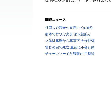
提供社の都合により、削除されまし
関連ニュース
外国人犯罪者の巣窟? ビル摘発
熊本で竹やぶ火災 消火難航か
立体駐車場から車落下 夫婦死傷
警官発砲で死亡 直前に不審行動
チェーンソーで父襲撃か 目撃談