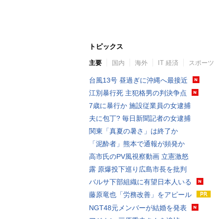
トピックス
主要
国内
海外
IT 経済
スポーツ
台風13号 昼過ぎに沖縄へ最接近
江別暴行死 主犯格男の判決争点
7歳に暴行か 施設従業員の女逮捕
夫に包丁? 毎日新聞記者の女逮捕
関東「真夏の暑さ」は終了か
「泥酔者」熊本で通報が頻発か
高市氏のPV風視察動画 立憲激怒
露 原爆投下巡り広島市長を批判
バルサ下部組織に有望日本人いる
藤原竜也「労務改善」をアピール
NGT48元メンバーが結婚を発表