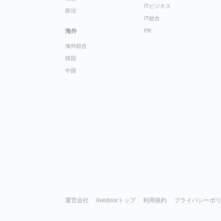
ITビジネス
政治
IT総合
海外
PR
海外総合
韓国
中国
運営会社
livedoorトップ
利用規約
プライバシーポ