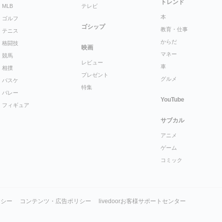
トレンド
MLB
テレビ
本
ゴルフ
ゴシップ
教育・仕事
テニス
からだ
格闘技
映画
マネー
競馬
レビュー
車
相撲
プレゼント
グルメ
バスケ
特集
バレー
YouTube
フィギュア
サブカル
アニメ
ゲーム
コミック
リシー
コンテンツ・広告ポリシー
livedoorお客様サポートセンター