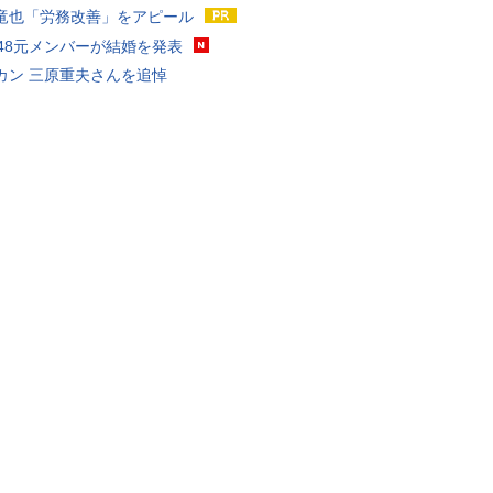
竜也「労務改善」をアピール
T48元メンバーが結婚を発表
カン 三原重夫さんを追悼