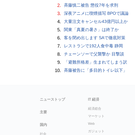
2.
斉藤慎二被告 懲役7年を求刑
3.
深夜アニメに喫煙描写 BPOで議論
4.
大量注文キャンセル43億円以上か
5.
関東「真夏の暑さ」は終了か
6.
客を閉め出します SAで徹底対策
7.
レストランで192人食中毒 静岡
8.
チェーンソーで父襲撃か 目撃談
9.
「避難所格差」生まれてしまう訳
10.
斉藤被告に「多目的トイレ以下」
ニューストップ
IT 経済
経済総合
主要
マーケット
Web
国内
ガジェット
社会