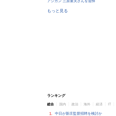
アジカン 三原重夫さんを追悼
もっと見る
ランキング
総合
国内
政治
海外
経済
IT
1.
中日が新庄監督招聘を検討か