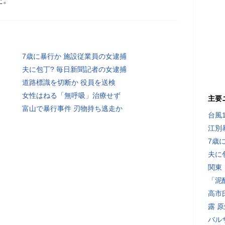
た。
7歳に暴行か 施設従業員の女逮捕
夫に包丁? 毎日新聞記者の女逮捕
道路標識を切断か 役員を送検
女性はねる「無呼吸」治療せず
主要
富山で暴行事件 刃物持ち逃走か
台風
江別
7歳
夫に
関東
「泥
高市
露 
バル