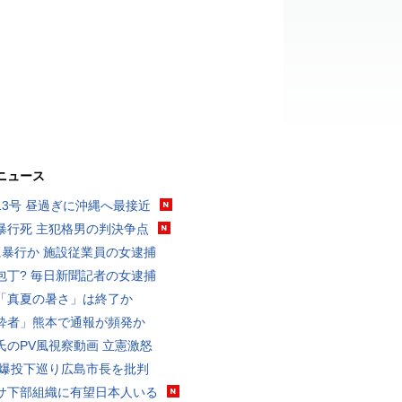
ニュース
13号 昼過ぎに沖縄へ最接近
暴行死 主犯格男の判決争点
に暴行か 施設従業員の女逮捕
包丁? 毎日新聞記者の女逮捕
「真夏の暑さ」は終了か
酔者」熊本で通報が頻発か
氏のPV風視察動画 立憲激怒
原爆投下巡り広島市長を批判
サ下部組織に有望日本人いる