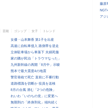
藤原
NG
アジ
芸能
ゴシップ
女子
トレンド
女優・山本舞香 第1子を出産
高速に自転車侵入 路側帯を逆走
立体駐車場から車落下 夫婦死傷
家の隣が民泊「トラウマなった」
九州新幹線の再開「8月中」示唆
熊本で最大震度4の地震
警官発砲で死亡 直前に不審行動
道路標識を切断か 役員を送検
8月の台風 潜む「2つの危険」
れいわ「いのちの党」に変更へ
無期刑の「終身刑化」傾向続く