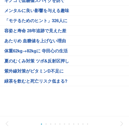
キノコで血糖値スパイクを防ぐ
メンタルに良い影響を与える趣味
「モテるためのヒント」326人に
容姿と寿命 28年追跡で見えた差
あたりめ 血糖値を上げない理由
体重62kg→82kgに 寺田心の生活
夏のむくみ対策 ツボ&反射区押し
紫外線対策がビタミンD不足に
緑茶を飲むと死亡リスク低まる?