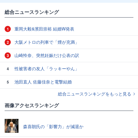
総合ニュースランキング
重岡大毅&濱田崇裕 結婚W発表
1
大阪メトロの列車で「煙が充満」
2
山崎怜奈、突然妊娠だけ公表の訳
3
性被害者の友人「ラッキーやん」
4
池田直人 佐藤佳奈と電撃結婚
5
総合ニュースランキングをもっと見る
画像アクセスランキング
森喜朗氏の「影響力」が減退か