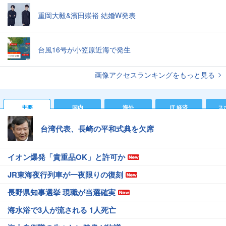
重岡大毅&濱田崇裕 結婚W発表
台風16号が小笠原近海で発生
画像アクセスランキングをもっと見る
主要
国内
海外
IT 経済
ス
台湾代表、長崎の平和式典を欠席
イオン爆発「貴重品OK」と許可か
JR東海夜行列車が一夜限りの復刻
長野県知事選挙 現職が当選確実
海水浴で3人が流される 1人死亡