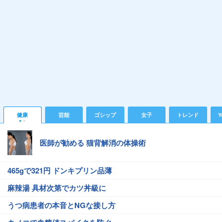
健康
芸能
ゴシップ
女子
トレンド
Y
医師が勧める 猫背解消の体操術
465gで321円 ドンキプリン品薄
麻辣湯 具材次第でカツ丼級に
うつ病患者の本音とNGな接し方