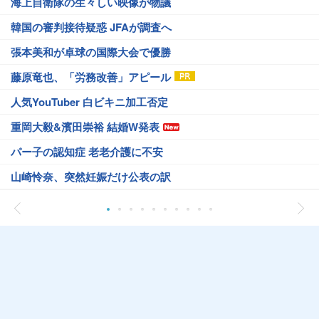
海上自衛隊の生々しい映像が物議
韓国の審判接待疑惑 JFAが調査へ
張本美和が卓球の国際大会で優勝
藤原竜也、「労務改善」アピール
人気YouTuber 白ビキニ加工否定
重岡大毅&濱田崇裕 結婚W発表
パー子の認知症 老老介護に不安
山崎怜奈、突然妊娠だけ公表の訳