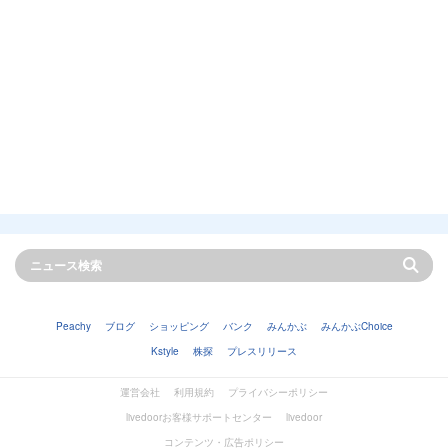
Peachy
ブログ
ショッピング
バンク
みんかぶ
みんかぶChoice
Kstyle
株探
プレスリリース
運営会社
利用規約
プライバシーポリシー
livedoorお客様サポートセンター
livedoor
コンテンツ・広告ポリシー