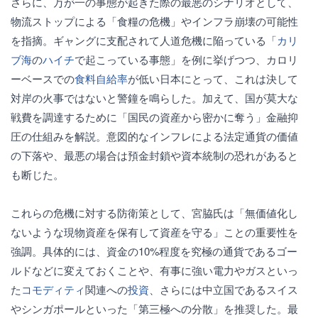
さらに、万が一の事態が起きた際の最悪のシナリオとして、
物流ストップによる「食糧の危機」やインフラ崩壊の可能性
を指摘。ギャングに支配されて人道危機に陥っている「
カリ
ブ海
の
ハイチ
で起こっている事態」を例に挙げつつ、カロリ
ーベースでの
食料自給率
が低い日本にとって、これは決して
対岸の火事ではないと警鐘を鳴らした。加えて、国が莫大な
戦費を調達するために「国民の資産から密かに奪う」金融抑
圧の仕組みを解説。意図的なインフレによる法定通貨の価値
の下落や、最悪の場合は預金封鎖や資本統制の恐れがあると
も断じた。
これらの危機に対する防衛策として、宮脇氏は「無価値化し
ないような現物資産を保有して資産を守る」ことの重要性を
強調。具体的には、資金の10%程度を究極の通貨であるゴー
ルドなどに変えておくことや、有事に強い電力やガスといっ
た
コモディティ
関連への
投資
、さらには中立国であるスイス
やシンガポールといった「第三極への分散」を推奨した。最