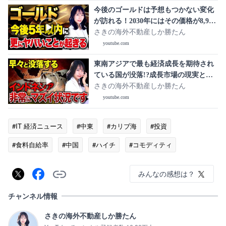
今後のゴールドは予想もつかない変化
が訪れる！2030年にはその価格が8,900
ドルまで跳ね上がる！？
さきの海外不動産しか勝たん
youtube.com
東南アジアで最も経済成長を期待され
ている国が没落!?成長市場の現実と魅
力を暴露します！
さきの海外不動産しか勝たん
youtube.com
#IT 経済ニュース
#中東
#カリブ海
#投資
#食料自給率
#中国
#ハイチ
#コモディティ
#YouTube
みんなの感想は？
チャンネル情報
さきの海外不動産しか勝たん