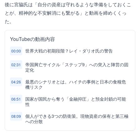
後に宮脇氏は「自分の資産は守れるような準備をしておくこ
とが、精神的な不安解消にも繋がる」と動画を締めくくっ
た。
YouTubeの動画内容
世界大戦の初期段階？レイ・ダリオ氏の警告
00:00
帝国興亡サイクル「ステップ9」への突入と陣営の固
02:31
定化
最悪のシナリオとは。ハイチの事例と日本の食糧危
04:26
機リスク
国家が国民から奪う「金融抑圧」と預金封鎖の可能
06:51
性
個人ができる3つの防衛策。現物資産の保有と第三極
08:09
への分散