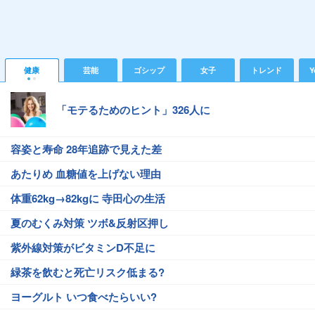
健康
芸能
ゴシップ
女子
トレンド
Y
「モテるためのヒント」326人に
容姿と寿命 28年追跡で見えた差
あたりめ 血糖値を上げない理由
体重62kg→82kgに 寺田心の生活
夏のむくみ対策 ツボ&反射区押し
紫外線対策がビタミンD不足に
緑茶を飲むと死亡リスク低まる?
ヨーグルト いつ食べたらいい?