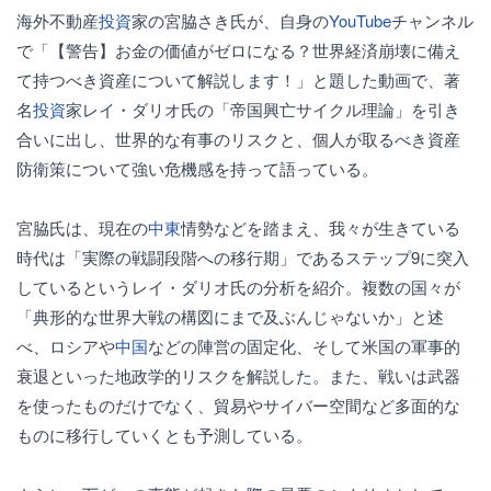
海外不動産
投資
家の宮脇さき氏が、自身の
YouTube
チャンネル
で「【警告】お金の価値がゼロになる？世界経済崩壊に備え
て持つべき資産について解説します！」と題した動画で、著
名
投資
家レイ・ダリオ氏の「帝国興亡サイクル理論」を引き
合いに出し、世界的な有事のリスクと、個人が取るべき資産
防衛策について強い危機感を持って語っている。
宮脇氏は、現在の
中東
情勢などを踏まえ、我々が生きている
時代は「実際の戦闘段階への移行期」であるステップ9に突入
しているというレイ・ダリオ氏の分析を紹介。複数の国々が
「典形的な世界大戦の構図にまで及ぶんじゃないか」と述
べ、ロシアや
中国
などの陣営の固定化、そして米国の軍事的
衰退といった地政学的リスクを解説した。また、戦いは武器
を使ったものだけでなく、貿易やサイバー空間など多面的な
ものに移行していくとも予測している。