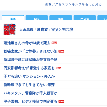
画像アクセスランキングをもっと見る
主要
国内
海外
IT 経済
ス
大倉忠義「鳥貴族」実父と初共演
蓮池薫さんの母が94歳で死去
秋篠宮家が「ご静養」されない訳
新潟県中越に線状降水帯直前予測
円安影響考えず 豪遊する家庭も
子ども追い マンションへ侵入か
新幹線できても生きてない 辛辣
パキスタン、警察隊が千人殺害か
甲子園初、ビデオ検証で判定覆る