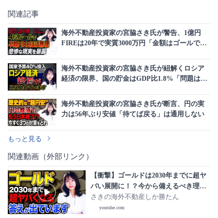
関連記事
海外不動産投資家の宮脇さき氏が警告、1億円
FIREは20年で実質3000万円「金額はゴールでは
ない」
海外不動産投資家の宮脇さき氏が紐解くロシア
経済の限界、国の貯金はGDP比1.8%「問題はお
金ではない」
海外不動産投資家の宮脇さき氏が断言、円の実
力は56年ぶり安値「待てば戻る」は通用しない
もっと見る
関連動画（外部リンク）
【衝撃】ゴールドは2030年までに超ヤ
バい展開に！？今から備えるべき理由
について解説します！
さきの海外不動産しか勝たん
youtube.com