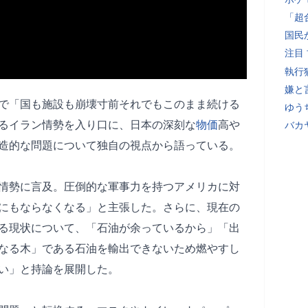
「超
国民
注目
執行
嫌と
ネルで「国も施設も崩壊寸前それでもこのまま続ける
ゆう
るイラン情勢を入り口に、日本の深刻な
物価
高や
バカ
造的な問題について独自の視点から語っている。
情勢に言及。圧倒的な軍事力を持つアメリカに対
にもならなくなる」と主張した。さらに、現在の
る現状について、「石油が余っているから」「出
なる木」である石油を輸出できないため燃やすし
い」と持論を展開した。