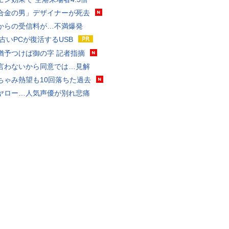
合金の男」デザイナーが死去
からの受信料が…不満爆発
 古いPCが復活するUSB
猶予つけば御の字 記者指摘
言わないから同意では…見解
ちゃみ熱望も10回落ちた過去
ヤロー…人気声優が別れ悲痛