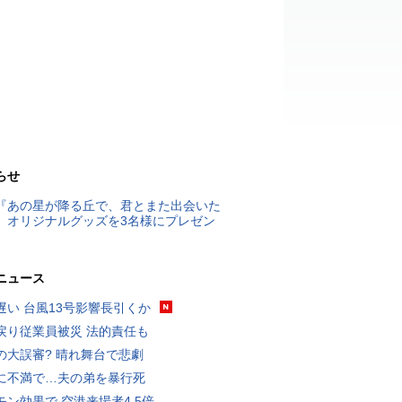
らせ
『あの星が降る丘で、君とまた出会いた
』オリジナルグッズを3名様にプレゼン
ニュース
遅い 台風13号影響長引くか
戻り従業員被災 法的責任も
の大誤審? 晴れ舞台で悲劇
に不満で…夫の弟を暴行死
モン効果で 空港来場者4.5倍