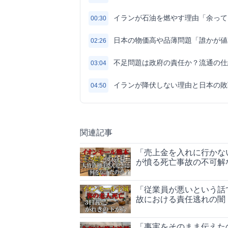
イランが石油を燃やす理由「余って
00:30
日本の物価高や品薄問題「誰かが値
02:26
不足問題は政府の責任か？流通の仕
03:04
イランが降伏しない理由と日本の敗
04:50
関連記事
「売上金を入れに行かな
が憤る死亡事故の不可解
「従業員が悪いという話
故における責任逃れの闇
「事実をそのまま伝えた