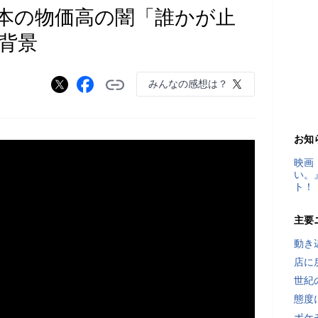
本の物価高の闇「誰かが止
背景
みんなの感想は？
お知
映画
い。
ト！
主要
動き
店に
世紀
態度
ポケ