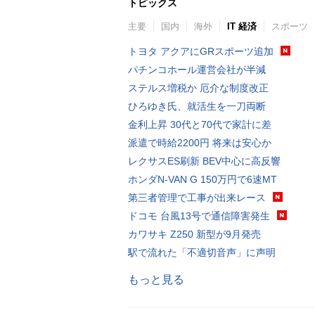
トピックス
主要
国内
海外
IT 経済
スポーツ
トヨタ アクアにGRスポーツ追加
パチンコホール運営会社が半減
ステルス増税か 厄介な制度改正
ひろゆき氏、就活生を一刀両断
金利上昇 30代と70代で家計に差
派遣で時給2200円 将来は安心か
レクサスES刷新 BEV中心に高反響
ホンダN-VAN G 150万円で6速MT
第三者管理で工事が出来レース
ドコモ 台風13号で通信障害発生
カワサキ Z250 新型が9月発売
駅で流れた「不適切音声」に声明
もっと見る