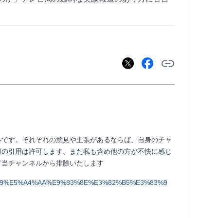
ルです。それぞれの意見や主張があるならば、自身のチャ
組の引用は許可します。また私も含め他の方が不快に感じ
ルから排除いたします                
%B9%E5%A4%AA%E9%83%8E%E3%82%B5%E3%83%9