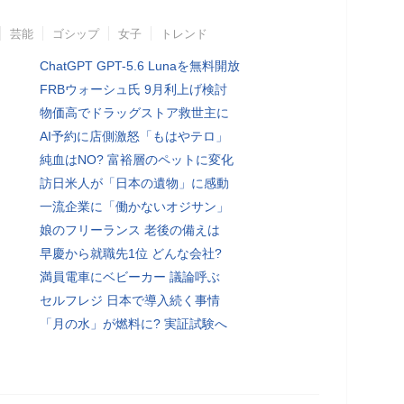
芸能
ゴシップ
女子
トレンド
ChatGPT GPT-5.6 Lunaを無料開放
FRBウォーシュ氏 9月利上げ検討
物価高でドラッグストア救世主に
AI予約に店側激怒「もはやテロ」
純血はNO? 富裕層のペットに変化
訪日米人が「日本の遺物」に感動
一流企業に「働かないオジサン」
娘のフリーランス 老後の備えは
早慶から就職先1位 どんな会社?
満員電車にベビーカー 議論呼ぶ
セルフレジ 日本で導入続く事情
「月の水」が燃料に? 実証試験へ