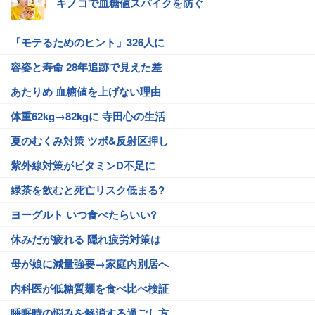
キノコで血糖値スパイクを防ぐ
「モテるためのヒント」326人に
容姿と寿命 28年追跡で見えた差
あたりめ 血糖値を上げない理由
体重62kg→82kgに 寺田心の生活
夏のむくみ対策 ツボ&反射区押し
紫外線対策がビタミンD不足に
緑茶を飲むと死亡リスク低まる?
ヨーグルト いつ食べたらいい?
休みだが疲れる 隠れ疲労対策は
母が娘に減量強要→家庭内別居へ
内科医が低糖質麺を食べ比べ検証
睡眠時の悩みを解消する過ごし方