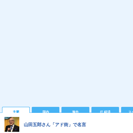
主要
国内
海外
IT 経済
ス
山田五郎さん「アド街」で名言