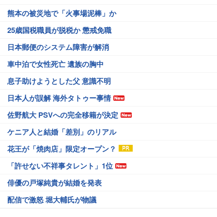
熊本の被災地で「火事場泥棒」か
25歳国税職員が脱税か 懲戒免職
日本郵便のシステム障害が解消
車中泊で女性死亡 遺族の胸中
息子助けようとした父 意識不明
日本人が誤解 海外タトゥー事情
佐野航大 PSVへの完全移籍が決定
ケニア人と結婚「差別」のリアル
花王が「焼肉店」限定オープン？
「許せない不祥事タレント」1位
俳優の戸塚純貴が結婚を発表
配信で激怒 堀大輔氏が物議