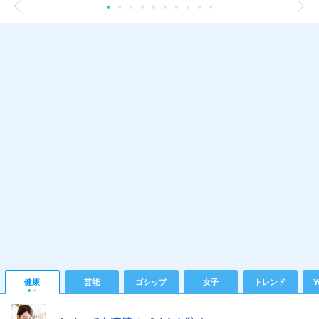
健康
芸能
ゴシップ
女子
トレンド
Y