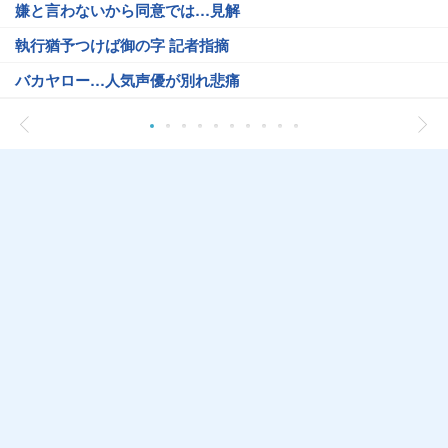
嫌と言わないから同意では…見解
執行猶予つけば御の字 記者指摘
バカヤロー…人気声優が別れ悲痛