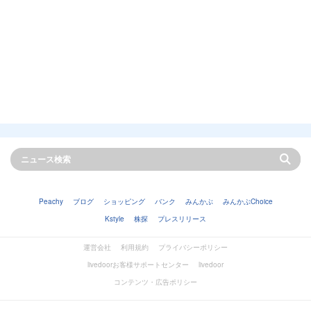
Peachy
ブログ
ショッピング
バンク
みんかぶ
みんかぶChoice
Kstyle
株探
プレスリリース
運営会社
利用規約
プライバシーポリシー
livedoorお客様サポートセンター
livedoor
コンテンツ・広告ポリシー