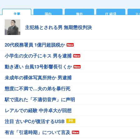
主要
国内
海外
IT 経済
ス
主犯格とされる男 無期懲役判決
20代税務署員 1億円超脱税か
小学生の女の子にキス 男を逮捕
動き遅い 台風13号影響長引くか
未成年の裸体写真所持か 男逮捕
態度に不満で…夫の弟を暴行死
駅で流れた「不適切音声」に声明
レアルでの経験 中井卓大が回想
注目 古いPCが復活するUSB
有吉「引退時期」について言及