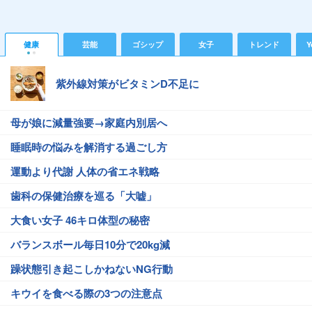
健康
芸能
ゴシップ
女子
トレンド
Y
紫外線対策がビタミンD不足に
母が娘に減量強要→家庭内別居へ
睡眠時の悩みを解消する過ごし方
運動より代謝 人体の省エネ戦略
歯科の保健治療を巡る「大嘘」
大食い女子 46キロ体型の秘密
バランスボール毎日10分で20kg減
躁状態引き起こしかねないNG行動
キウイを食べる際の3つの注意点