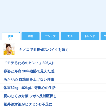
健康
芸能
ゴシップ
女子
トレンド
Y
キノコで血糖値スパイクを防ぐ
「モテるためのヒント」326人に
容姿と寿命 28年追跡で見えた差
あたりめ 血糖値を上げない理由
体重62kg→82kgに 寺田心の生活
夏のむくみ対策 ツボ&反射区押し
紫外線対策がビタミンD不足に