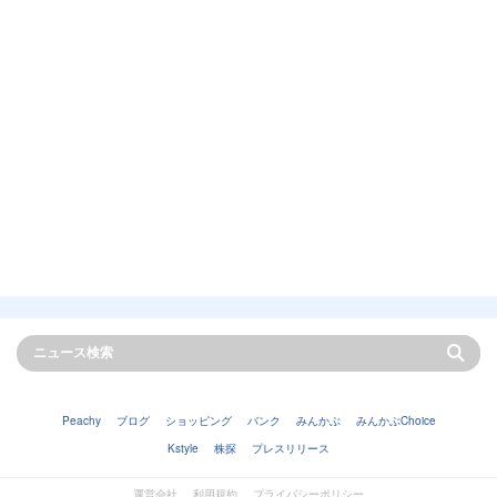
Peachy
ブログ
ショッピング
バンク
みんかぶ
みんかぶChoice
Kstyle
株探
プレスリリース
運営会社
利用規約
プライバシーポリシー