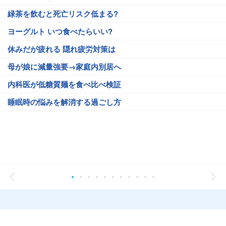
緑茶を飲むと死亡リスク低まる?
ヨーグルト いつ食べたらいい?
休みだが疲れる 隠れ疲労対策は
母が娘に減量強要→家庭内別居へ
内科医が低糖質麺を食べ比べ検証
睡眠時の悩みを解消する過ごし方