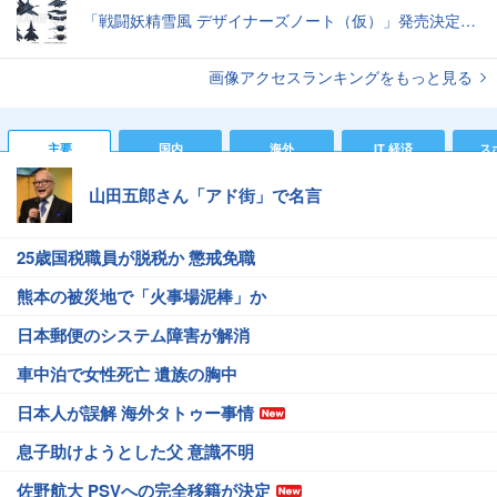
「戦闘妖精雪風 デザイナーズノート（仮）」発売決定スーパーシルフやメイヴといった名機たちの“線”の妙味
画像アクセスランキングをもっと見る
主要
国内
海外
IT 経済
ス
山田五郎さん「アド街」で名言
25歳国税職員が脱税か 懲戒免職
熊本の被災地で「火事場泥棒」か
日本郵便のシステム障害が解消
車中泊で女性死亡 遺族の胸中
日本人が誤解 海外タトゥー事情
息子助けようとした父 意識不明
佐野航大 PSVへの完全移籍が決定