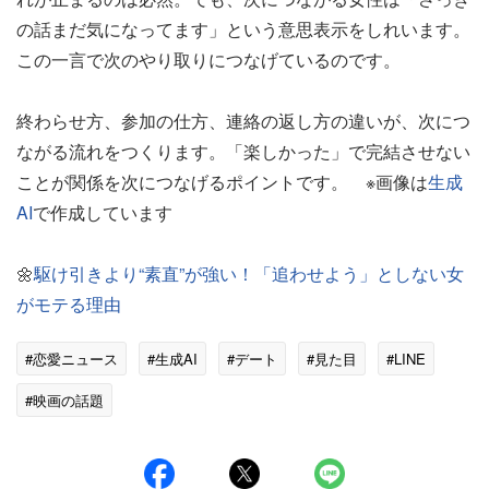
の話まだ気になってます」という意思表示をしれいます。
この一言で次のやり取りにつなげているのです。
終わらせ方、参加の仕方、連絡の返し方の違いが、次につ
ながる流れをつくります。「楽しかった」で完結させない
ことが関係を次につなげるポイントです。 ※画像は
生成
AI
で作成しています
🌼
駆け引きより“素直”が強い！「追わせよう」としない女
がモテる理由
#恋愛ニュース
#生成AI
#デート
#見た目
#LINE
#映画の話題