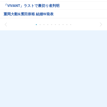
「VIVANT」ラストで裏切り者判明
重岡大毅&濱田崇裕 結婚W発表