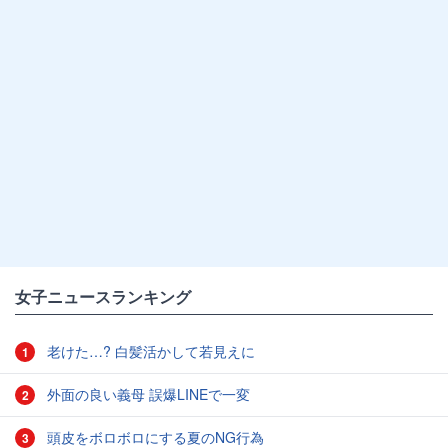
女子ニュースランキング
老けた…? 白髪活かして若見えに
1
外面の良い義母 誤爆LINEで一変
2
頭皮をボロボロにする夏のNG行為
3