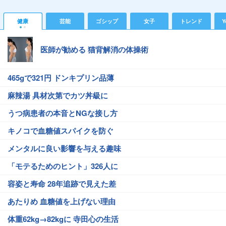
健康
芸能
ゴシップ
女子
トレンド
Y
医師が勧める 猫背解消の体操術
465gで321円 ドンキプリン品薄
麻辣湯 具材次第でカツ丼級に
うつ病患者の本音とNGな接し方
キノコで血糖値スパイクを防ぐ
メンタルに良い影響を与える趣味
「モテるためのヒント」326人に
容姿と寿命 28年追跡で見えた差
あたりめ 血糖値を上げない理由
体重62kg→82kgに 寺田心の生活