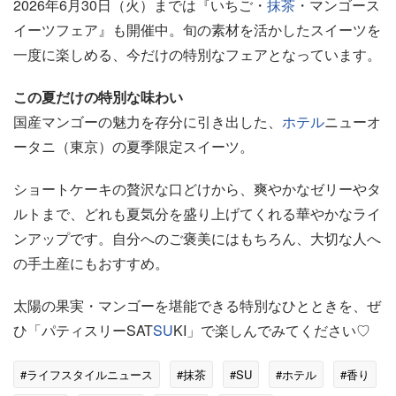
2026年6月30日（火）までは『いちご・
抹茶
・マンゴース
イーツフェア』も開催中。旬の素材を活かしたスイーツを
一度に楽しめる、今だけの特別なフェアとなっています。
この夏だけの特別な味わい
国産マンゴーの魅力を存分に引き出した、
ホテル
ニューオ
ータニ（東京）の夏季限定スイーツ。
ショートケーキの贅沢な口どけから、爽やかなゼリーやタ
ルトまで、どれも夏気分を盛り上げてくれる華やかなライ
ンアップです。自分へのご褒美にはもちろん、大切な人へ
の手土産にもおすすめ。
太陽の果実・マンゴーを堪能できる特別なひとときを、ぜ
ひ「パティスリーSAT
SU
KI」で楽しんでみてください♡
#ライフスタイルニュース
#抹茶
#SU
#ホテル
#香り