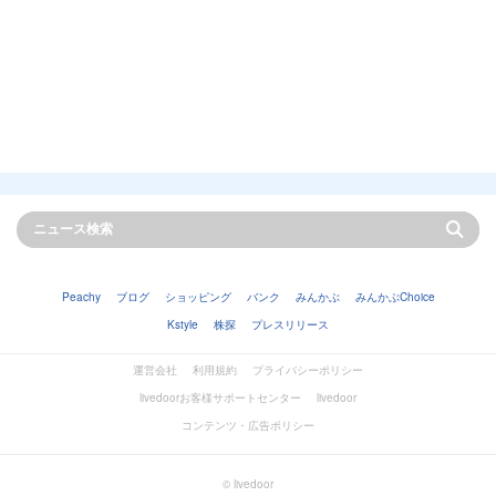
Peachy
ブログ
ショッピング
バンク
みんかぶ
みんかぶChoice
Kstyle
株探
プレスリリース
運営会社
利用規約
プライバシーポリシー
livedoorお客様サポートセンター
livedoor
コンテンツ・広告ポリシー
© livedoor