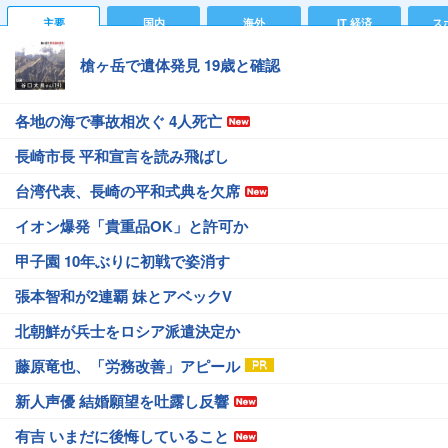
主要
国内
海外
IT 経済
ス
槍ヶ岳で遺体発見 19歳と確認
各地の海で事故相次ぐ 4人死亡
長崎市長 平和宣言を読み飛ばし
台湾代表、長崎の平和式典を欠席
イオン爆発「貴重品OK」と許可か
甲子園 10年ぶりに初戦で姿消す
張本智和が2連覇 妹とアベックV
北朝鮮が兵士をロシア派遣決定か
藤原竜也、「労務改善」アピール
新人声優 結婚願望を吐露し反響
有吉 いまだに後悔していること