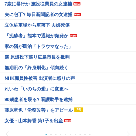
7歳に暴行か 施設従業員の女逮捕
夫に包丁? 毎日新聞記者の女逮捕
立体駐車場から車落下 夫婦死傷
「泥酔者」熊本で通報が頻発か
家の隣が民泊「トラウマなった」
露 原爆投下巡り広島市長を批判
無期刑の「終身刑化」傾向続く
NHK職員性被害 出演者に怒りの声
れいわ「いのちの党」に変更へ
90歳患者を殴る? 看護助手を逮捕
藤原竜也「労務改善」をアピール
女優・山本舞香 第1子を出産