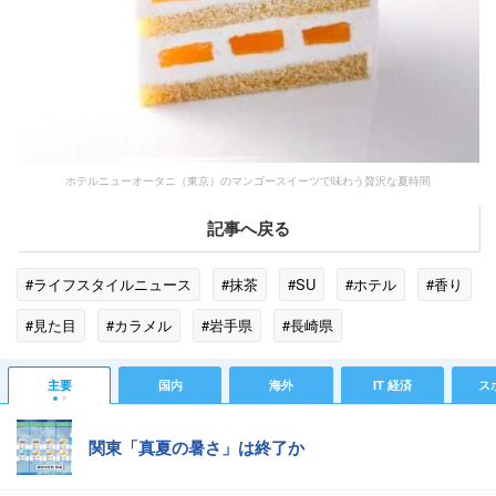
ホテルニューオータニ（東京）のマンゴースイーツで味わう贅沢な夏時間
記事へ戻る
#ライフスタイルニュース
#抹茶
#SU
#ホテル
#香り
#見た目
#カラメル
#岩手県
#長崎県
主要
国内
海外
IT 経済
ス
関東「真夏の暑さ」は終了か