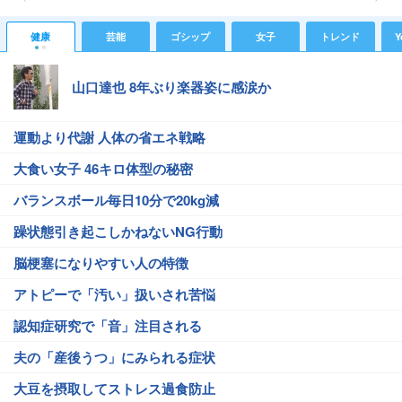
健康
芸能
ゴシップ
女子
トレンド
Y
山口達也 8年ぶり楽器姿に感涙か
運動より代謝 人体の省エネ戦略
大食い女子 46キロ体型の秘密
バランスボール毎日10分で20kg減
躁状態引き起こしかねないNG行動
脳梗塞になりやすい人の特徴
アトピーで「汚い」扱いされ苦悩
認知症研究で「音」注目される
夫の「産後うつ」にみられる症状
大豆を摂取してストレス過食防止