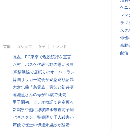
ケニ
レン
ラグ
スク
俳優
森脇
芸能
ゴシップ
女子
トレンド
配信
長友、FC東京で現役続行を宣言
八村、バスケ代表活動の思い激白
JR横浜線で居眠りのオーバーラン
韓国サッカー協会が疑惑巡り謝罪
大倉忠義「鳥貴族」実父と初共演
蓮池薫さんの母が94歳で死去
甲子園初、ビデオ検証で判定覆る
新潟県中越に線状降水帯直前予測
パキスタン、警察隊が千人殺害か
声優で雀士の伊達朱里紗が結婚