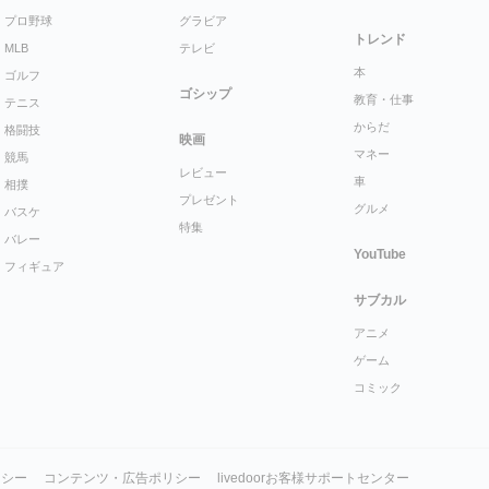
プロ野球
グラビア
トレンド
MLB
テレビ
本
ゴルフ
ゴシップ
教育・仕事
テニス
からだ
格闘技
映画
マネー
競馬
レビュー
車
相撲
プレゼント
グルメ
バスケ
特集
バレー
YouTube
フィギュア
サブカル
アニメ
ゲーム
コミック
リシー
コンテンツ・広告ポリシー
livedoorお客様サポートセンター