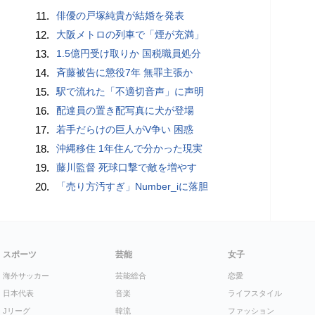
11.
俳優の戸塚純貴が結婚を発表
12.
大阪メトロの列車で「煙が充満」
13.
1.5億円受け取りか 国税職員処分
14.
斉藤被告に懲役7年 無罪主張か
15.
駅で流れた「不適切音声」に声明
16.
配達員の置き配写真に犬が登場
17.
若手だらけの巨人がV争い 困惑
18.
沖縄移住 1年住んで分かった現実
19.
藤川監督 死球口撃で敵を増やす
20.
「売り方汚すぎ」Number_iに落胆
スポーツ
芸能
女子
海外サッカー
芸能総合
恋愛
日本代表
音楽
ライフスタイル
Jリーグ
韓流
ファッション