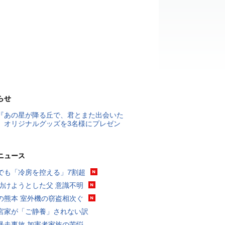
らせ
『あの星が降る丘で、君とまた出会いた
』オリジナルグッズを3名様にプレゼン
ニュース
でも「冷房を控える」7割超
助けようとした父 意識不明
の熊本 室外機の窃盗相次ぐ
宮家が「ご静養」されない訳
暴走事故 加害者家族の苦悩