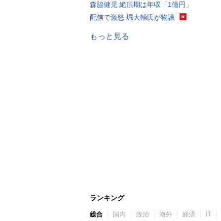
森脇健児 絶頂期は年収「1億円」
配信で激怒 堀大輔氏が物議
もっと見る
ランキング
総合
国内
政治
海外
経済
IT