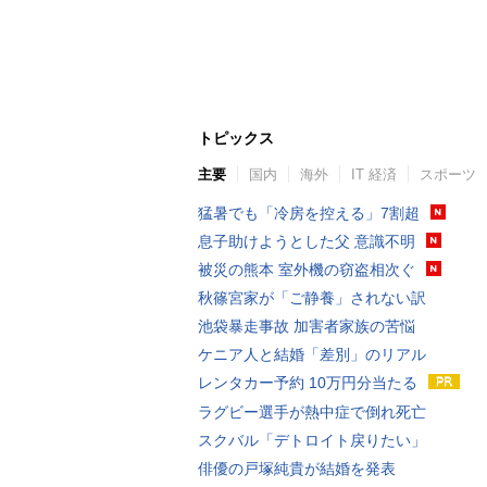
トピックス
主要
国内
海外
IT 経済
スポーツ
猛暑でも「冷房を控える」7割超
息子助けようとした父 意識不明
被災の熊本 室外機の窃盗相次ぐ
秋篠宮家が「ご静養」されない訳
池袋暴走事故 加害者家族の苦悩
ケニア人と結婚「差別」のリアル
レンタカー予約 10万円分当たる
ラグビー選手が熱中症で倒れ死亡
スクバル「デトロイト戻りたい」
俳優の戸塚純貴が結婚を発表