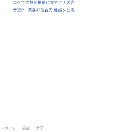
ロケでの無断撮影に女性アナ苦言
音楽P・蔦谷好位置氏 離婚を公表
スポーツ
芸能
女子