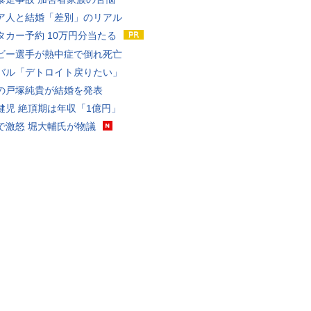
ア人と結婚「差別」のリアル
タカー予約 10万円分当たる
ビー選手が熱中症で倒れ死亡
バル「デトロイト戻りたい」
の戸塚純貴が結婚を発表
健児 絶頂期は年収「1億円」
で激怒 堀大輔氏が物議