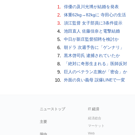
1.
俳優の及川光博が結婚を発表
2.
体重62kg→82kgに 寺田心の生活
3.
須江監督 女子部員に3条件提示
4.
池田直人 佐藤佳奈と電撃結婚
5.
中日が新庄監督招聘を検討か
6.
朝ドラ 次週予告に「ゲンナリ」
7.
黒木啓司氏 逮捕されていたか
8.
「絶対に奇形生まれる」医師反対
9.
巨人のベテラン左腕が「密会」か
10.
外面の良い義母 誤爆LINEで一変
ニューストップ
IT 経済
経済総合
主要
マーケット
Web
国内