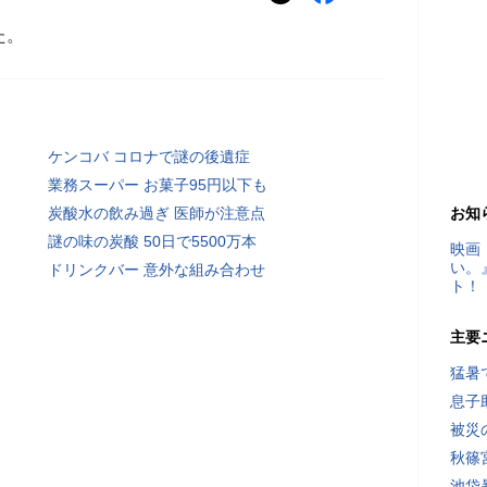
た。
ケンコバ コロナで謎の後遺症
業務スーパー お菓子95円以下も
炭酸水の飲み過ぎ 医師が注意点
お知
謎の味の炭酸 50日で5500万本
映画
い。
ドリンクバー 意外な組み合わせ
ト！
主要
猛暑
息子
被災
秋篠
池袋