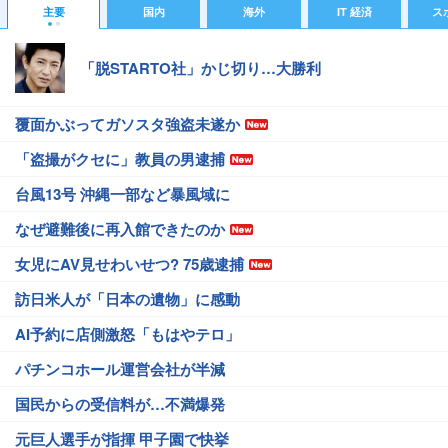
主要
国内
海外
IT 経済
ス
「脱STARTO社」かじ切り…大勝利
覆面かぶってガソスタ強盗未遂か
「盗撮がクセに」教員の男逮捕
台風13号 沖縄一部など暴風域に
なぜ避難後に再入館できたのか
女児にAV見せわいせつ? 75歳逮捕
訪日米人が「日本の遺物」に感動
AI予約に店側激怒「もはやテロ」
パチンコホール運営会社が半減
国民からの受信料が…不満爆発
元巨人選手が指揮 甲子園で快挙