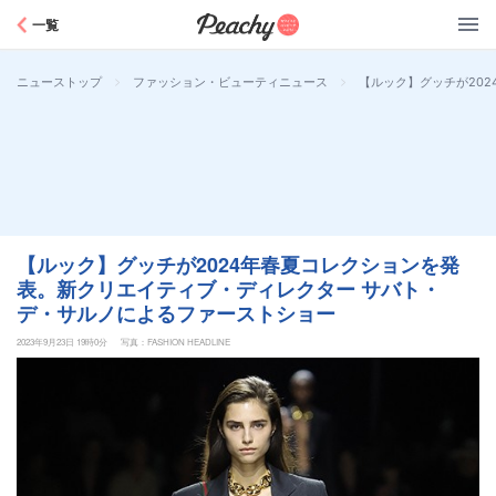
Peachy
一覧
>
>
【ルック】グッチが20
ニューストップ
ファッション・ビューティニュース
【ルック】グッチが2024年春夏コレクションを発
表。新クリエイティブ・ディレクター サバト・
デ・サルノによるファーストショー
2023年9月23日 19時0分
写真：FASHION HEADLINE