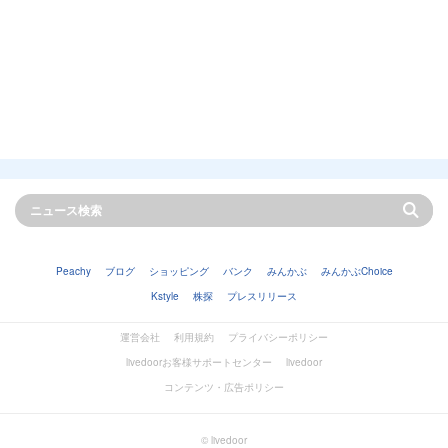
Peachy
ブログ
ショッピング
バンク
みんかぶ
みんかぶChoice
Kstyle
株探
プレスリリース
運営会社
利用規約
プライバシーポリシー
livedoorお客様サポートセンター
livedoor
コンテンツ・広告ポリシー
© livedoor