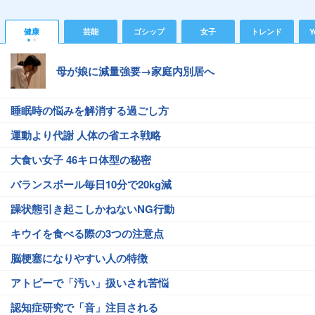
健康
芸能
ゴシップ
女子
トレンド
Y
母が娘に減量強要→家庭内別居へ
睡眠時の悩みを解消する過ごし方
運動より代謝 人体の省エネ戦略
大食い女子 46キロ体型の秘密
バランスボール毎日10分で20kg減
躁状態引き起こしかねないNG行動
キウイを食べる際の3つの注意点
脳梗塞になりやすい人の特徴
アトピーで「汚い」扱いされ苦悩
認知症研究で「音」注目される