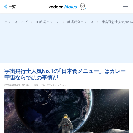
一覧
>
>
>
宇宙飛行士人気No.
ニューストップ
IT 経済ニュース
経済総合ニュース
宇宙飛行士人気No.1の｢日本食メニュー」はカレー
宇宙ならではの事情が
2026年4月26日 17時15分
写真：プレジデントオンライン