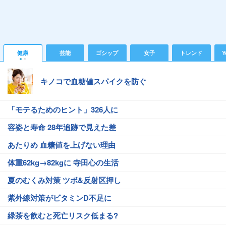
健康
芸能
ゴシップ
女子
トレンド
Y
キノコで血糖値スパイクを防ぐ
「モテるためのヒント」326人に
容姿と寿命 28年追跡で見えた差
あたりめ 血糖値を上げない理由
体重62kg→82kgに 寺田心の生活
夏のむくみ対策 ツボ&反射区押し
紫外線対策がビタミンD不足に
緑茶を飲むと死亡リスク低まる?