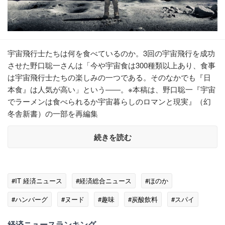
宇宙飛行士たちは何を食べているのか。3回の宇宙飛行を成功
させた野口聡一さんは「今や宇宙食は300種類以上あり、食事
は宇宙飛行士たちの楽しみの一つである。そのなかでも『日
本食』は人気が高い」という――。※本稿は、野口聡一『宇宙
でラーメンは食べられるか宇宙暮らしのロマンと現実』（幻
冬舎新書）の一部を再編集
続きを読む
#IT 経済ニュース
#経済総合ニュース
#ほのか
#ハンバーグ
#ヌード
#趣味
#炭酸飲料
#スパイ
#うなぎ
#カレー
経済ニュースランキング