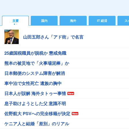
主要
国内
海外
IT 経済
ス
山田五郎さん「アド街」で名言
25歳国税職員が脱税か 懲戒免職
熊本の被災地で「火事場泥棒」か
日本郵便のシステム障害が解消
車中泊で女性死亡 遺族の胸中
日本人が誤解 海外タトゥー事情
息子助けようとした父 意識不明
佐野航大 PSVへの完全移籍が決定
ケニア人と結婚「差別」のリアル