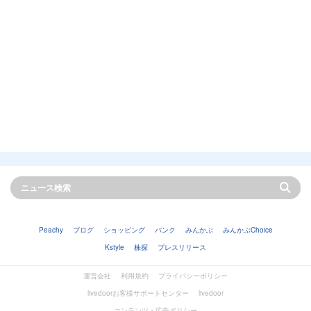
Peachy
ブログ
ショッピング
バンク
みんかぶ
みんかぶChoice
Kstyle
株探
プレスリリース
運営会社
利用規約
プライバシーポリシー
livedoorお客様サポートセンター
livedoor
コンテンツ・広告ポリシー