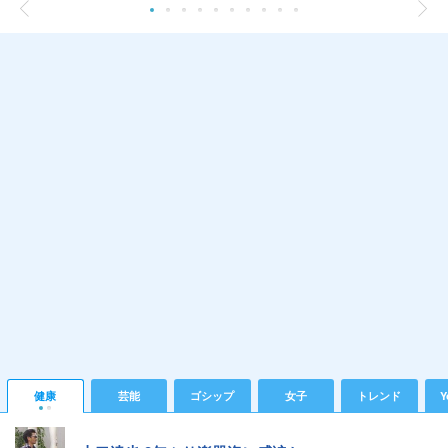
健康
芸能
ゴシップ
女子
トレンド
Y