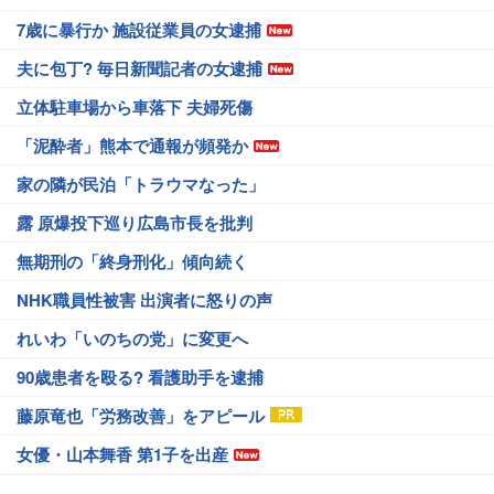
7歳に暴行か 施設従業員の女逮捕
夫に包丁? 毎日新聞記者の女逮捕
立体駐車場から車落下 夫婦死傷
「泥酔者」熊本で通報が頻発か
家の隣が民泊「トラウマなった」
露 原爆投下巡り広島市長を批判
無期刑の「終身刑化」傾向続く
NHK職員性被害 出演者に怒りの声
れいわ「いのちの党」に変更へ
90歳患者を殴る? 看護助手を逮捕
藤原竜也「労務改善」をアピール
女優・山本舞香 第1子を出産