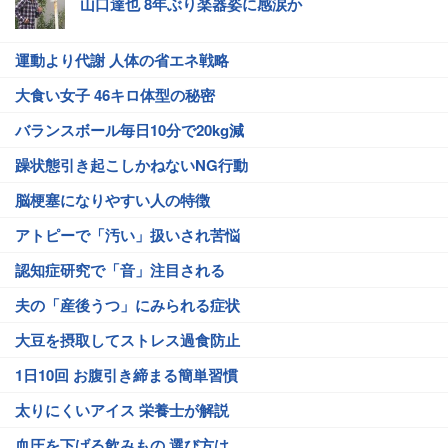
山口達也 8年ぶり楽器姿に感涙か
運動より代謝 人体の省エネ戦略
大食い女子 46キロ体型の秘密
バランスボール毎日10分で20kg減
躁状態引き起こしかねないNG行動
脳梗塞になりやすい人の特徴
アトピーで「汚い」扱いされ苦悩
認知症研究で「音」注目される
夫の「産後うつ」にみられる症状
大豆を摂取してストレス過食防止
1日10回 お腹引き締まる簡単習慣
太りにくいアイス 栄養士が解説
血圧を下げる飲みもの 選び方は