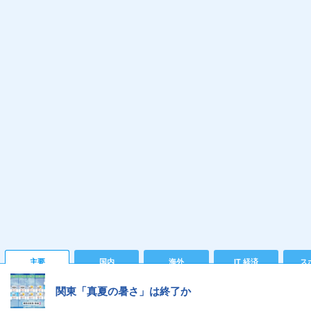
主要
国内
海外
IT 経済
ス
関東「真夏の暑さ」は終了か