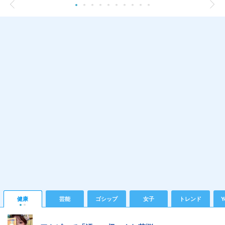
健康
芸能
ゴシップ
女子
トレンド
Y