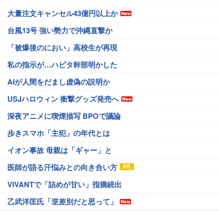
大量注文キャンセル43億円以上か
台風13号 強い勢力で沖縄直撃か
「被爆後のにおい」高校生が再現
私の指示が…ハビタ幹部明かした
AIが人間をだまし虚偽の説明か
USJハロウィン 衝撃グッズ発売へ
深夜アニメに喫煙描写 BPOで議論
歩きスマホ「主犯」の年代とは
イオン事故 母親は「ギャー」と
医師が語る汗悩みとの向き合い方
VIVANTで「詰めが甘い」指摘続出
乙武洋匡氏「逆差別だと思って」