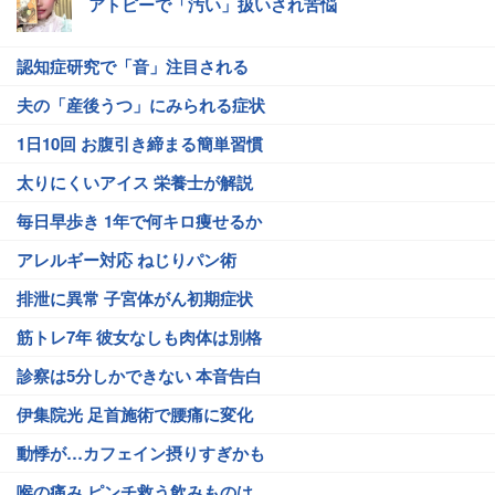
アトピーで「汚い」扱いされ苦悩
認知症研究で「音」注目される
夫の「産後うつ」にみられる症状
1日10回 お腹引き締まる簡単習慣
太りにくいアイス 栄養士が解説
毎日早歩き 1年で何キロ痩せるか
アレルギー対応 ねじりパン術
排泄に異常 子宮体がん初期症状
筋トレ7年 彼女なしも肉体は別格
診察は5分しかできない 本音告白
伊集院光 足首施術で腰痛に変化
動悸が…カフェイン摂りすぎかも
喉の痛み ピンチ救う飲みものは