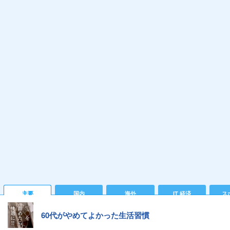
主要
国内
海外
IT 経済
ス
60代がやめてよかった生活習慣