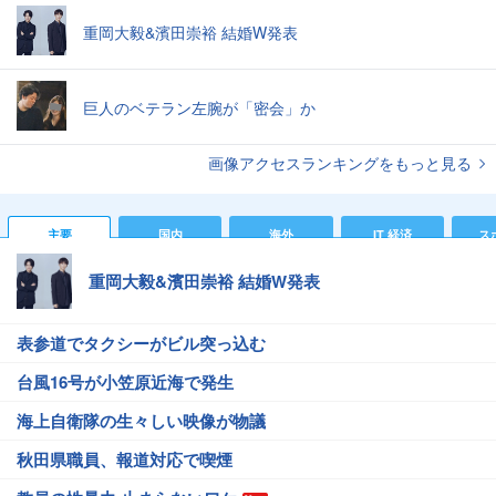
重岡大毅&濱田崇裕 結婚W発表
巨人のベテラン左腕が「密会」か
画像アクセスランキングをもっと見る
主要
国内
海外
IT 経済
ス
重岡大毅&濱田崇裕 結婚W発表
表参道でタクシーがビル突っ込む
台風16号が小笠原近海で発生
海上自衛隊の生々しい映像が物議
秋田県職員、報道対応で喫煙