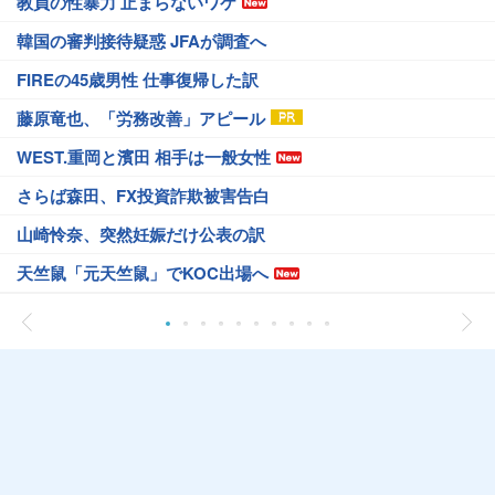
教員の性暴力 止まらないワケ
韓国の審判接待疑惑 JFAが調査へ
FIREの45歳男性 仕事復帰した訳
藤原竜也、「労務改善」アピール
WEST.重岡と濱田 相手は一般女性
さらば森田、FX投資詐欺被害告白
山崎怜奈、突然妊娠だけ公表の訳
天竺鼠「元天竺鼠」でKOC出場へ