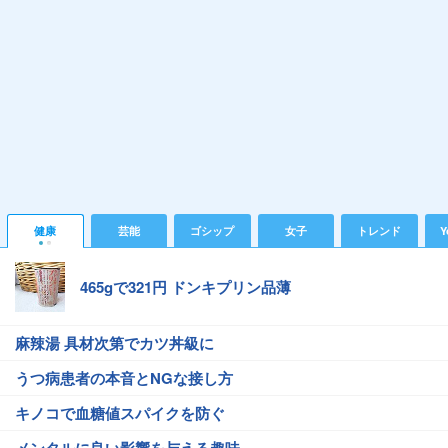
健康
芸能
ゴシップ
女子
トレンド
Y
465gで321円 ドンキプリン品薄
麻辣湯 具材次第でカツ丼級に
うつ病患者の本音とNGな接し方
キノコで血糖値スパイクを防ぐ