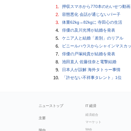
1.
押収スマホから770本のわいせつ動画 15歳少女に酒と薬飲ませ性的暴行か 54歳男を再逮捕 「薬もありますよ」とSNS
2.
容態悪化 会話が通じないパー子
3.
体重62kg→82kgに 寺田心の生活
4.
俳優の及川光博が結婚を発表
5.
ケニア人と結婚「差別」のリアル
6.
ビニールハウスからシャインマスカット約200房を盗んだ疑い ネットで販売か 無職の男（42）逮捕 
7.
俳優の戸塚純貴が結婚を発表
8.
池田直人 佐藤佳奈と電撃結婚
9.
日本人が誤解 海外タトゥー事情
10.
「許せない不祥事タレント」1位
ニューストップ
IT 経済
経済総合
主要
マーケット
Web
国内