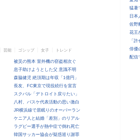
猛暑
日本
佐野
花王
「許
俳優
芸能
ゴシップ
女子
トレンド
配信
被災の熊本 室外機の窃盗相次ぐ
息子助けようとした父 意識不明
森脇健児 絶頂期は年収「1億円」
長友、FC東京で現役続行を宣言
スクバル「デトロイト戻りたい」
八村、バスケ代表活動の思い激白
JR横浜線で居眠りのオーバーラン
ケニア人と結婚「差別」のリアル
ラグビー選手が熱中症で倒れ死亡
韓国サッカー協会が疑惑巡り謝罪