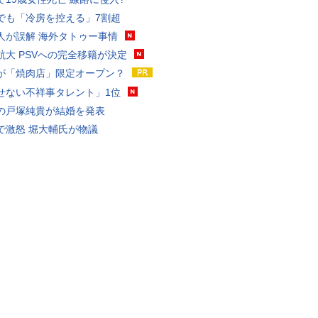
でも「冷房を控える」7割超
人が誤解 海外タトゥー事情
航大 PSVへの完全移籍が決定
が「焼肉店」限定オープン？
せない不祥事タレント」1位
の戸塚純貴が結婚を発表
で激怒 堀大輔氏が物議