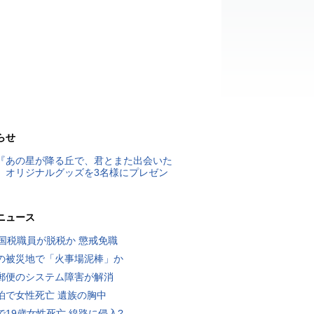
らせ
『あの星が降る丘で、君とまた出会いた
』オリジナルグッズを3名様にプレゼン
ニュース
歳国税職員が脱税か 懲戒免職
の被災地で「火事場泥棒」か
郵便のシステム障害が解消
泊で女性死亡 遺族の胸中
で19歳女性死亡 線路に侵入?