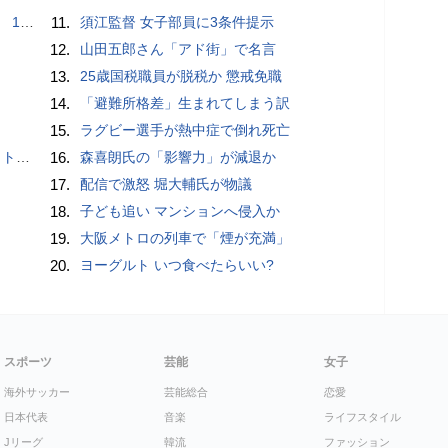
で誘い出し
11.
須江監督 女子部員に3条件提示
12.
山田五郎さん「アド街」で名言
13.
25歳国税職員が脱税か 懲戒免職
14.
「避難所格差」生まれてしまう訳
15.
ラグビー選手が熱中症で倒れ死亡
岡山県警
16.
森喜朗氏の「影響力」が減退か
17.
配信で激怒 堀大輔氏が物議
18.
子ども追い マンションへ侵入か
19.
大阪メトロの列車で「煙が充満」
20.
ヨーグルト いつ食べたらいい?
スポーツ
芸能
女子
海外サッカー
芸能総合
恋愛
日本代表
音楽
ライフスタイル
Jリーグ
韓流
ファッション