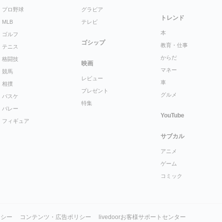
プロ野球
グラビア
トレンド
MLB
テレビ
本
ゴルフ
ゴシップ
教育・仕事
テニス
からだ
格闘技
映画
マネー
競馬
レビュー
車
相撲
プレゼント
グルメ
バスケ
特集
バレー
YouTube
フィギュア
サブカル
アニメ
ゲーム
コミック
リシー
コンテンツ・広告ポリシー
livedoorお客様サポートセンター