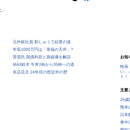
た。
元外銀社員 刺しゅうで起業の道
年収1000万円は「幸福の天井」?
菅原氏 国債利息と路線価を解説
お知
MAX鈴木 牛丼2杯から35杯への道
映画
い。
名店店主 24年目の想定外の壁
ト！
主要
25
熊本
日本
車中
愛知