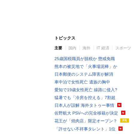
トピックス
主要
国内
海外
IT 経済
スポーツ
25歳国税職員が脱税か 懲戒免職
熊本の被災地で「火事場泥棒」か
日本郵便のシステム障害が解消
車中泊で女性死亡 遺族の胸中
愛知で19歳女性死亡 線路に侵入?
猛暑でも「冷房を控える」7割超
日本人が誤解 海外タトゥー事情
佐野航大 PSVへの完全移籍が決定
花王が「焼肉店」限定オープン？
「許せない不祥事タレント」1位