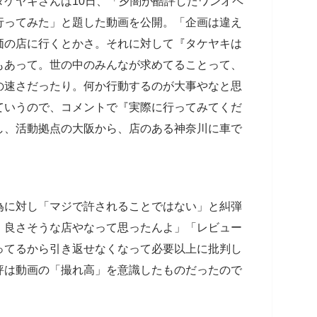
ケヤキさんは10日、「夕闇が酷評したワンオペ
行ってみた」と題した動画を公開。「企画は違え
価の店に行くとかさ。それに対して『タケヤキは
もあって。世の中のみんなが求めてることって、
の速さだったり。何か行動するのが大事やなと思
ていうので、コメントで『実際に行ってみてくだ
し、活動拠点の大阪から、店のある神奈川に車で
為に対し「マジで許されることではない」と糾弾
、良さそうな店やなって思ったんよ」「レビュー
ってるから引き返せなくなって必要以上に批判し
評は動画の「撮れ高」を意識したものだったので