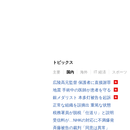
トピックス
主要
国内
海外
IT 経済
スポーツ
広陵高元監督 保護者に直接謝罪
地震 手術中の医師が患者を守る
銀メダリスト 本多灯被告を起訴
正常な組織を誤摘出 重篤な状態
税務署員が脱税「仕送り」と説明
受信料が…NHKの対応に不満爆発
斉藤被告の裁判「同意は異常」