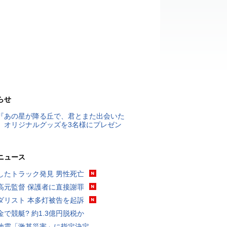
らせ
『あの星が降る丘で、君とまた出会いた
』オリジナルグッズを3名様にプレゼン
ニュース
したトラック発見 男性死亡
高元監督 保護者に直接謝罪
ダリスト 本多灯被告を起訴
金で競艇? 約1.3億円脱税か
地震「激甚災害」に指定決定