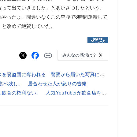
言って出ていきました」とあいさつしたという。
高やったよ。間違いなくこの空腹で8時間運転して
」と改めて絶賛していた。
みんなの感想は？
東海オンエア・てつや、愛車レクサスを窃盗団に奪われる 警察から届いた写真にメンバー唖然
大量食べ残し」 居合わせた人が怒りの告発
「婆ちゃんのワンオペ」「あんなもん飲食の権利ない」 人気YouTuberが飲食店を名指し酷評...批判殺到で動画非公開に