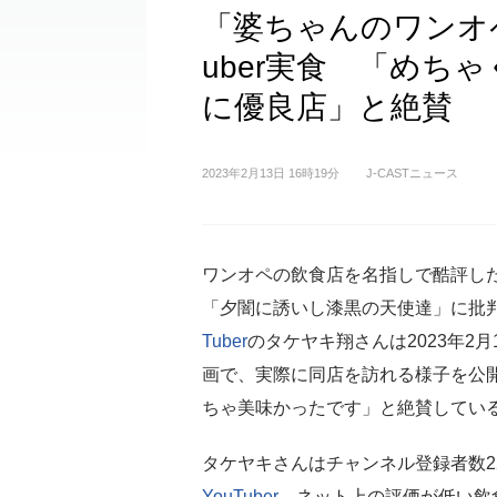
「婆ちゃんのワンオペ
uber実食 「めち
に優良店」と絶賛
2023年2月13日 16時19分
J-CASTニュース
ワンオペの飲食店を名指しで酷評したY
「夕闇に誘いし漆黒の天使達」に批
Tuber
のタケヤキ翔さんは2023年2月
画で、実際に同店を訪れる様子を公
ちゃ美味かったです」と絶賛してい
タケヤキさんはチャンネル登録者数2
YouTuber
。ネット上の評価が低い飲