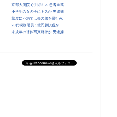
京都大病院で手術ミス 患者重篤
小学生の女の子にキスか 男逮捕
態度に不満で…夫の弟を暴行死
20代税務署員 1億円超脱税か
未成年の裸体写真所持か 男逮捕