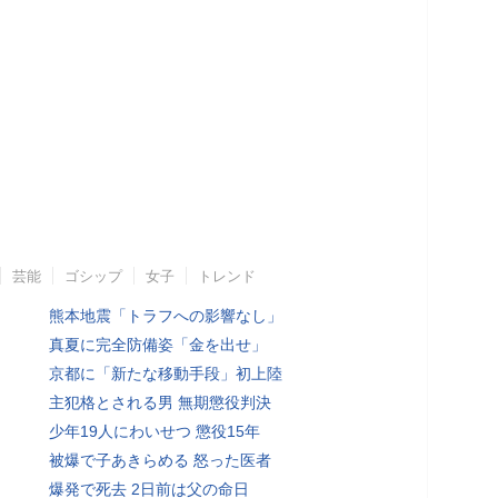
芸能
ゴシップ
女子
トレンド
熊本地震「トラフへの影響なし」
真夏に完全防備姿「金を出せ」
京都に「新たな移動手段」初上陸
主犯格とされる男 無期懲役判決
少年19人にわいせつ 懲役15年
被爆で子あきらめる 怒った医者
爆発で死去 2日前は父の命日