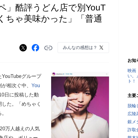
」酷評うどん店で別YouT
ゃくちゃ美味かった」「普通
みんなの感想は？
お知
映画
い。
ouTubeグループ
ト！
判が相次ぐ中、
You
10日に投稿した動
主要
開した。「めちゃく
脱輪
る。
広陵
銀メ
20万人越えの人気
詐取
食店や、ボリュー
熊本