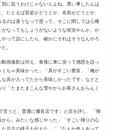
「別に庇うわけじゃないんよね。悪い事したんは
と、たとえば容姿がどうとか、名前がどうとか、
れるのは違うなって思って。そこに関しては心痛
とかなってもしょうがないような状況やんか。か
んやって話にしたら、確かにそれはそうなんやろ
いた。
の動画撮影は控え、食後に車に戻って感想を語っ
ゃくちゃ美味かった」「具がすごい豊富」「俺が
んな具が入ってたから美味しかったです」などと
おり「たまたまこんな雪やからお客さんおらんく
で言うと、普通に優良店です」と店を評し、「帰
阪から』みたいな感じやった」「すごい帰りの心
した店主の様子も伝えた。「『なんか色々あって