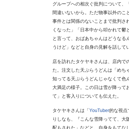
グループへの相次ぐ批判について、
間違いないから。ただ物事以外のこ
事件とは関係のないことまで批判さ
くなった」「日本中から叩かれて鬱
と言って、おばあちゃんはどうなる
うけど」などと自身の見解を話して
店を訪れたタケヤキさんは、店内で
た。注文した天ぷらうどんは「めち
知ってる天ぷらうどんじゃなくて色
大満足の様子。この日は雪が降って
て」と客入りについても伝えた。
タケヤキさんは「
YouTuber
的な視点
りしなも、『こんな雪降ってて、大
配もされた」などと、自身をもてな