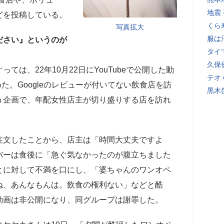
地震
どを投稿している。
くら
写真拡大
服は
ださい』というのが
タイ
久保
は、22年10月22日にYouTubeで公開した動
テオ
めた。Googleのレビューが付いてない飲食店を訪
黒木
う企画で、年配女性店主が切り盛りする店を訪れ
注文したことから、店主は「時間大丈夫ですよ
バーは食後に「急ぐ気なかったのが腹立ちました
とに対して不満を口にし、「婆ちゃんのワンオペ
ね、あんなもんは。飲食の権利ない」などと酷
動画は非公開になり、同グループは謝罪した。