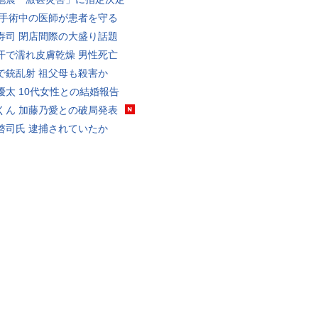
 手術中の医師が患者を守る
寿司 閉店間際の大盛り話題
汗で濡れ皮膚乾燥 男性死亡
で銃乱射 祖父母も殺害か
優太 10代女性との結婚報告
くん 加藤乃愛との破局発表
啓司氏 逮捕されていたか