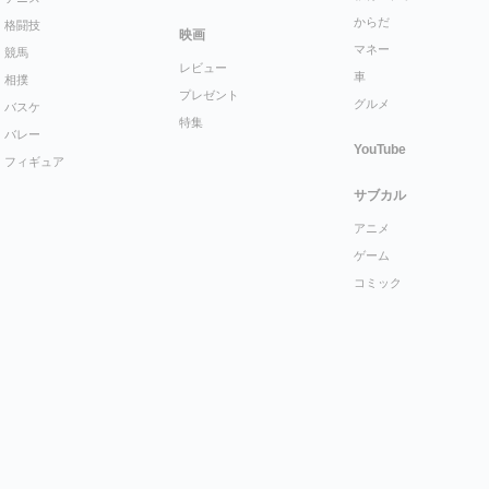
からだ
格闘技
映画
マネー
競馬
レビュー
車
相撲
プレゼント
グルメ
バスケ
特集
バレー
YouTube
フィギュア
サブカル
アニメ
ゲーム
コミック