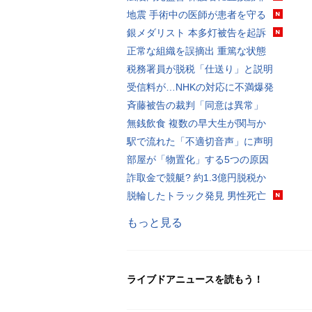
地震 手術中の医師が患者を守る
銀メダリスト 本多灯被告を起訴
正常な組織を誤摘出 重篤な状態
税務署員が脱税「仕送り」と説明
受信料が…NHKの対応に不満爆発
斉藤被告の裁判「同意は異常」
無銭飲食 複数の早大生が関与か
駅で流れた「不適切音声」に声明
部屋が「物置化」する5つの原因
詐取金で競艇? 約1.3億円脱税か
脱輪したトラック発見 男性死亡
もっと見る
ライブドアニュースを読もう！