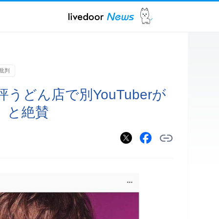
批判
うどん店で別YouTuberが
」と絶賛