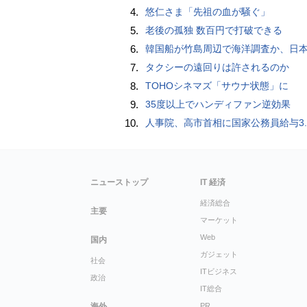
4.
悠仁さま「先祖の血が騒ぐ」
5.
老後の孤独 数百円で打破できる
6.
韓国船が竹島周辺で海洋調査か、日
7.
タクシーの遠回りは許されるのか
8.
TOHOシネマズ「サウナ状態」に
9.
35度以上でハンディファン逆効果
10.
人事院、高市首相に国家公務員給与3.5％超の大幅ベースアップ
ニューストップ
IT 経済
経済総合
主要
マーケット
Web
国内
ガジェット
社会
ITビジネス
政治
IT総合
海外
PR