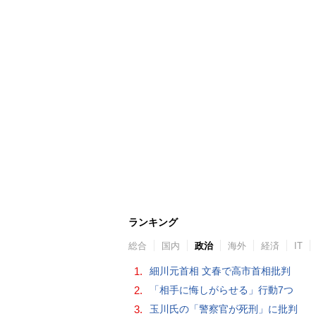
ランキング
総合
国内
政治
海外
経済
IT
1.
細川元首相 文春で高市首相批判
2.
「相手に悔しがらせる」行動7つ
3.
玉川氏の「警察官が死刑」に批判