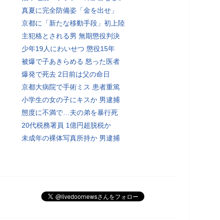
真夏に完全防備姿「金を出せ」
京都に「新たな移動手段」初上陸
主犯格とされる男 無期懲役判決
少年19人にわいせつ 懲役15年
被爆で子あきらめる 怒った医者
爆発で死去 2日前は父の命日
京都大病院で手術ミス 患者重篤
小学生の女の子にキスか 男逮捕
態度に不満で…夫の弟を暴行死
20代税務署員 1億円超脱税か
未成年の裸体写真所持か 男逮捕