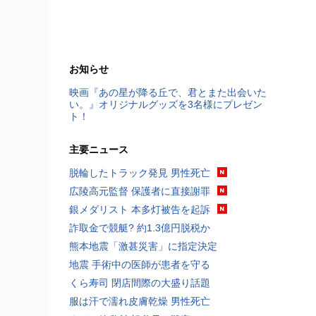
お知らせ
映画『あの星が降る丘で、君とまた出会いた
い。』オリジナルグッズを3名様にプレゼン
ト！
主要ニュース
脱輪したトラック発見 男性死亡
広陵高元監督 保護者に直接謝罪
銀メダリスト 本多灯被告を起訴
詐取金で競艇? 約1.3億円脱税か
熊本地震「激甚災害」に指定決定
地震 手術中の医師が患者を守る
くら寿司 閉店間際の大盛り話題
服は汗で濡れ皮膚乾燥 男性死亡