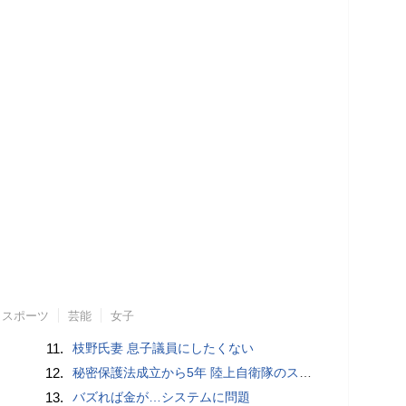
スポーツ
芸能
女子
11.
枝野氏妻 息子議員にしたくない
12.
秘密保護法成立から5年 陸上自衛隊のスパイ組織「別班」暴いたベテラン記者が警鐘 - BLOGOS編集部
13.
バズれば金が…システムに問題