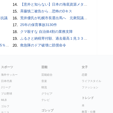
14.
【意外と知らない】日本の海底資源メタンハイドレートは「急に資源大国になるかもしれない」夢の次世代エネルギー
15.
斉藤慎二被告から…恐怖のDキス
本抗議
16.
荒井優氏が札幌市長選出馬へ 元衆院議員、中道に離党届
17.
25年の保育事故3130件
18.
クマ殺すな 自治体4割の業務支障
19.
ふるさと納税寄付額、過去最高１兆３３１４億円…住民税控除額最大は横浜市の３７３億円
を勧告
20.
救急隊のドア破壊に賠償命令
スポーツ
芸能
女子
海外サッカー
芸能総合
恋愛
日本代表
音楽
ライフスタイル
Jリーグ
韓流
ファッション
プロ野球
グラビア
トレンド
MLB
テレビ
本
ゴルフ
ゴシップ
教育・仕事
テニス