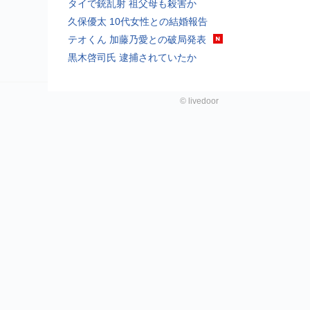
タイで銃乱射 祖父母も殺害か
久保優太 10代女性との結婚報告
テオくん 加藤乃愛との破局発表
黒木啓司氏 逮捕されていたか
©
livedoor