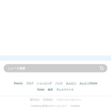
Peachy
ブログ
ショッピング
バンク
みんかぶ
みんかぶChoice
Kstyle
株探
プレスリリース
運営会社
利用規約
プライバシーポリシー
livedoorお客様サポートセンター
livedoor