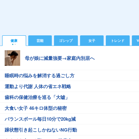
健康
芸能
ゴシップ
女子
トレンド
Y
母が娘に減量強要→家庭内別居へ
睡眠時の悩みを解消する過ごし方
運動より代謝 人体の省エネ戦略
歯科の保健治療を巡る「大嘘」
大食い女子 46キロ体型の秘密
バランスボール毎日10分で20kg減
躁状態引き起こしかねないNG行動