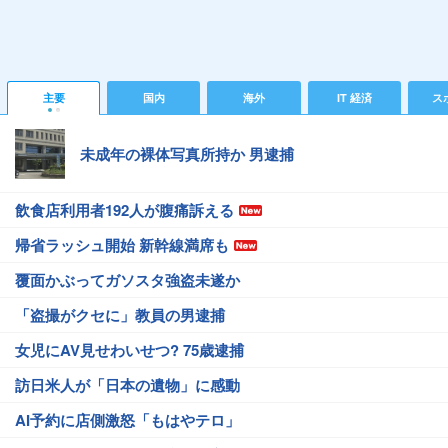
主要
国内
海外
IT 経済
ス
未成年の裸体写真所持か 男逮捕
飲食店利用者192人が腹痛訴える
帰省ラッシュ開始 新幹線満席も
覆面かぶってガソスタ強盗未遂か
「盗撮がクセに」教員の男逮捕
女児にAV見せわいせつ? 75歳逮捕
訪日米人が「日本の遺物」に感動
AI予約に店側激怒「もはやテロ」