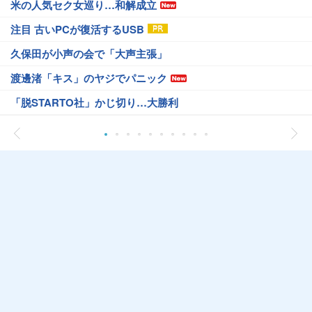
米の人気セク女巡り…和解成立
注目 古いPCが復活するUSB
久保田が小声の会で「大声主張」
渡邊渚「キス」のヤジでパニック
「脱STARTO社」かじ切り…大勝利