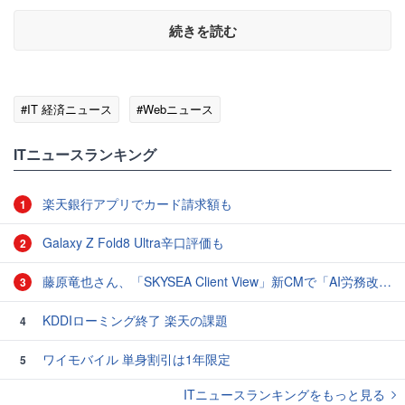
続きを読む
#IT 経済ニュース
#Webニュース
ITニュースランキング
楽天銀行アプリでカード請求額も
1
Galaxy Z Fold8 Ultra辛口評価も
2
藤原竜也さん、「SKYSEA Client View」新CMで「AI労務改善」をアピール 働き方をAIが分析したら「すぐに休んで」と言われる？
3
KDDIローミング終了 楽天の課題
4
ワイモバイル 単身割引は1年限定
5
ITニュースランキングをもっと見る