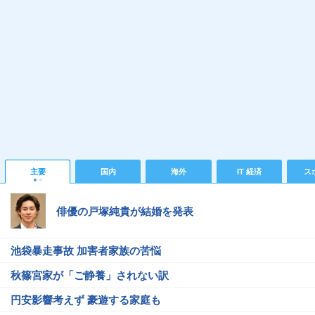
主要
国内
海外
IT 経済
ス
俳優の戸塚純貴が結婚を発表
池袋暴走事故 加害者家族の苦悩
秋篠宮家が「ご静養」されない訳
円安影響考えず 豪遊する家庭も