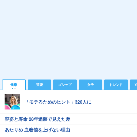
健康
芸能
ゴシップ
女子
トレンド
Y
「モテるためのヒント」326人に
容姿と寿命 28年追跡で見えた差
あたりめ 血糖値を上げない理由