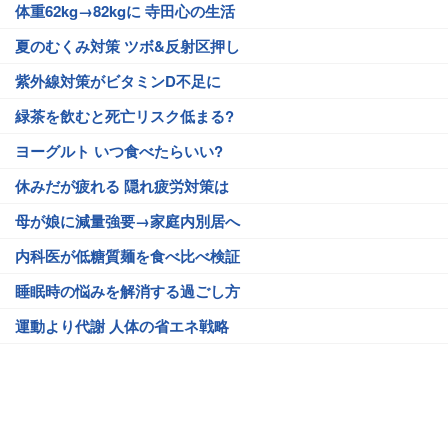
体重62kg→82kgに 寺田心の生活
夏のむくみ対策 ツボ&反射区押し
紫外線対策がビタミンD不足に
緑茶を飲むと死亡リスク低まる?
ヨーグルト いつ食べたらいい?
休みだが疲れる 隠れ疲労対策は
母が娘に減量強要→家庭内別居へ
内科医が低糖質麺を食べ比べ検証
睡眠時の悩みを解消する過ごし方
運動より代謝 人体の省エネ戦略