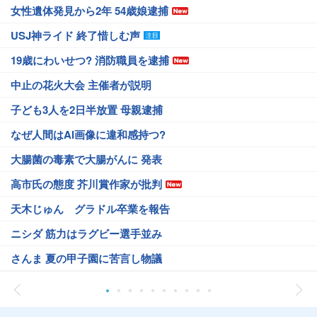
女性遺体発見から2年 54歳娘逮捕
USJ神ライド 終了惜しむ声
19歳にわいせつ? 消防職員を逮捕
中止の花火大会 主催者が説明
子ども3人を2日半放置 母親逮捕
なぜ人間はAI画像に違和感持つ?
大腸菌の毒素で大腸がんに 発表
高市氏の態度 芥川賞作家が批判
天木じゅん グラドル卒業を報告
ニシダ 筋力はラグビー選手並み
さんま 夏の甲子園に苦言し物議