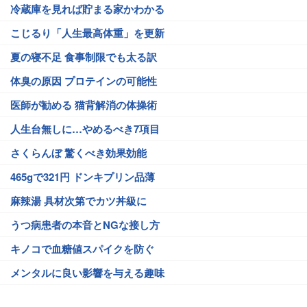
冷蔵庫を見れば貯まる家かわかる
こじるり「人生最高体重」を更新
夏の寝不足 食事制限でも太る訳
体臭の原因 プロテインの可能性
医師が勧める 猫背解消の体操術
人生台無しに…やめるべき7項目
さくらんぼ 驚くべき効果効能
465gで321円 ドンキプリン品薄
麻辣湯 具材次第でカツ丼級に
うつ病患者の本音とNGな接し方
キノコで血糖値スパイクを防ぐ
メンタルに良い影響を与える趣味