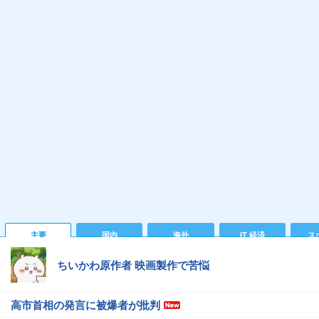
主要
国内
海外
IT 経済
ス
ちいかわ原作者 映画製作で苦悩
高市首相の発言に被爆者が批判