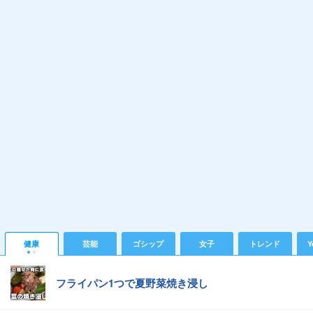
健康
芸能
ゴシップ
女子
トレンド
Y
フライパン1つで夏野菜焼き浸し