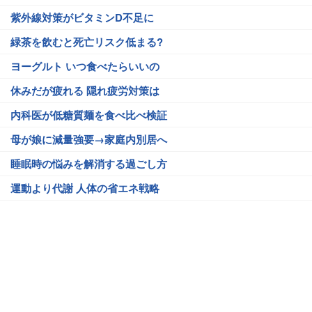
紫外線対策がビタミンD不足に
緑茶を飲むと死亡リスク低まる?
ヨーグルト いつ食べたらいいの
休みだが疲れる 隠れ疲労対策は
内科医が低糖質麺を食べ比べ検証
母が娘に減量強要→家庭内別居へ
睡眠時の悩みを解消する過ごし方
運動より代謝 人体の省エネ戦略