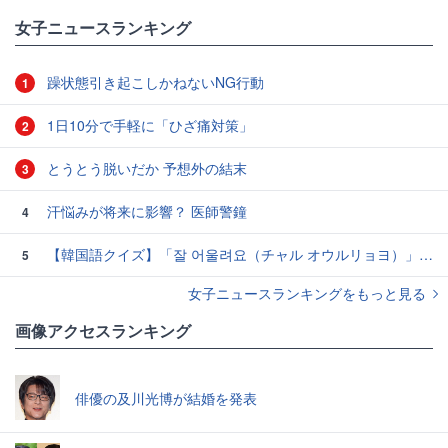
女子ニュースランキング
躁状態引き起こしかねないNG行動
1
1日10分で手軽に「ひざ痛対策」
2
とうとう脱いだか 予想外の結末
3
汗悩みが将来に影響？ 医師警鐘
4
【韓国語クイズ】「잘 어울려요（チャル オウルリョヨ）」の意味は？褒め言葉です♡
5
女子ニュースランキングをもっと見る
画像アクセスランキング
俳優の及川光博が結婚を発表