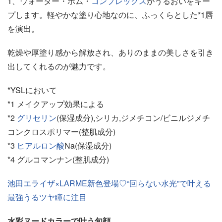
1、ウォーター・ボム・
コンプレックス
がうるおいをキー
プします。軽やかな塗り心地なのに、ふっくらとした*1唇
を演出。
乾燥や厚塗り感から解放され、ありのままの美しさを引き
出してくれるのが魅力です。
*YSLにおいて
*1 メイクアップ効果による
*2
グリセリン
(保湿成分),シリカ,ジメチコン/ビニルジメチ
コンクロスポリマー(整肌成分)
*3
ヒアルロン酸
Na(保湿成分)
*4 グルコマンナン(整肌成分)
池田エライザ×LARME新色登場♡“回らない水光”で叶える
最強うるツヤ瞳に注目
水彩ヌードカラーで叶う旬顔