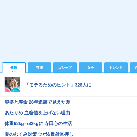
健康
芸能
ゴシップ
女子
トレンド
Y
「モテるためのヒント」326人に
容姿と寿命 28年追跡で見えた差
あたりめ 血糖値を上げない理由
体重62kg→82kgに 寺田心の生活
夏のむくみ対策 ツボ&反射区押し