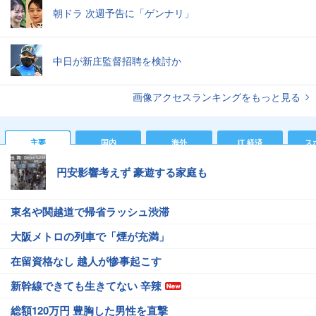
朝ドラ 次週予告に「ゲンナリ」
中日が新庄監督招聘を検討か
画像アクセスランキングをもっと見る
主要
国内
海外
IT 経済
ス
円安影響考えず 豪遊する家庭も
東名や関越道で帰省ラッシュ渋滞
大阪メトロの列車で「煙が充満」
在留資格なし 越人が惨事起こす
新幹線できても生きてない 辛辣
総額120万円 豊胸した男性を直撃