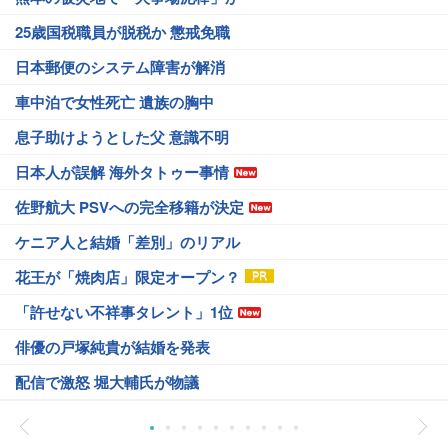
25歳国税職員が脱税か 懲戒免職
日本郵便のシステム障害が解消
車中泊で女性死亡 遺族の胸中
息子助けようとした父 意識不明
日本人が誤解 海外タトゥー事情
佐野航大 PSVへの完全移籍が決定
ケニア人と結婚「差別」のリアル
花王が「焼肉店」限定オープン？
「許せない不祥事タレント」1位
俳優の戸塚純貴が結婚を発表
配信で激怒 堀大輔氏が物議