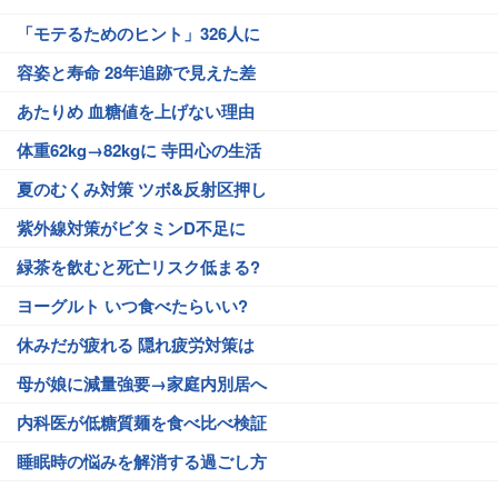
「モテるためのヒント」326人に
容姿と寿命 28年追跡で見えた差
あたりめ 血糖値を上げない理由
体重62kg→82kgに 寺田心の生活
夏のむくみ対策 ツボ&反射区押し
紫外線対策がビタミンD不足に
緑茶を飲むと死亡リスク低まる?
ヨーグルト いつ食べたらいい?
休みだが疲れる 隠れ疲労対策は
母が娘に減量強要→家庭内別居へ
内科医が低糖質麺を食べ比べ検証
睡眠時の悩みを解消する過ごし方