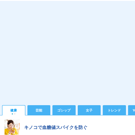
健康
芸能
ゴシップ
女子
トレンド
Y
キノコで血糖値スパイクを防ぐ