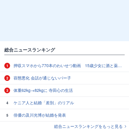
総合ニュースランキング
押収スマホから770本のわいせつ動画 15歳少女に酒と薬飲ませ性的暴行か 54歳男を再逮捕 「薬もありますよ」とSNSで誘い出し
1
容態悪化 会話が通じないパー子
2
体重62kg→82kgに 寺田心の生活
3
ケニア人と結婚「差別」のリアル
4
俳優の及川光博が結婚を発表
5
総合ニュースランキングをもっと見る