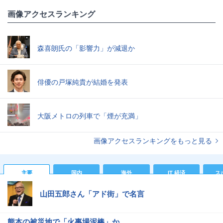
画像アクセスランキング
森喜朗氏の「影響力」が減退か
俳優の戸塚純貴が結婚を発表
大阪メトロの列車で「煙が充満」
画像アクセスランキングをもっと見る
主要
国内
海外
IT 経済
ス
山田五郎さん「アド街」で名言
熊本の被災地で「火事場泥棒」か