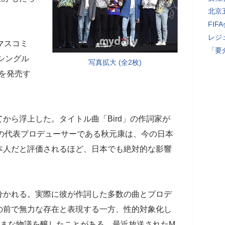
北京
FI
レジ
マスコミ
「要
シングル
写真拡大 (全2枚)
t.2」を発売す
から浮上した。タイトル曲「Bird」の作詞家が
8の代表プロデューサーである秋元康は、今の日本
本人だと評価されるほど、日本でも絶対的な影響
分かれる。実際に彼が作詞した多数の曲とプロデ
の前で無力な存在と表現する一方、性的対象化し
ざまな物議を醸したことがある。最近放送されたM