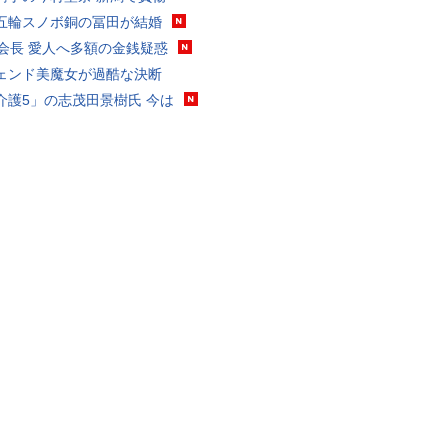
五輪スノボ銅の冨田が結婚
FA会長 愛人へ多額の金銭疑惑
ェンド美魔女が過酷な決断
介護5」の志茂田景樹氏 今は