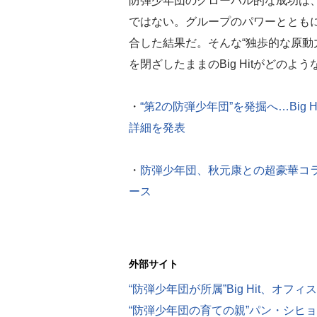
防弾少年団のグローバル的な成功は
ではない。グループのパワーとともに
合した結果だ。そんな“独歩的な原動
を閉ざしたままのBig Hitがどの
・
“第2の防弾少年団”を発掘へ…Big
詳細を発表
・
防弾少年団、秋元康との超豪華コラボ
ース
外部サイト
“防弾少年団が所属”Big Hit、オ
“防弾少年団の育ての親”パン・シヒョ