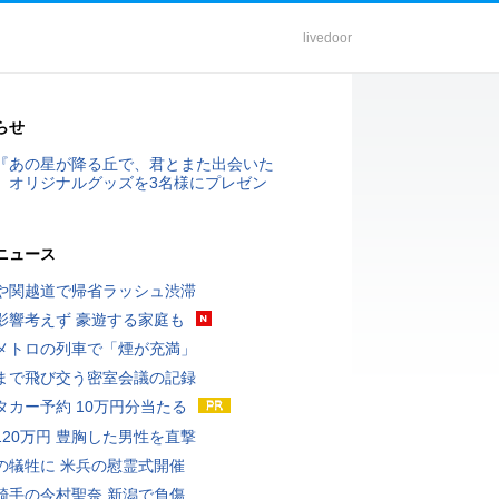
livedoor
らせ
『あの星が降る丘で、君とまた出会いた
』オリジナルグッズを3名様にプレゼン
ニュース
や関越道で帰省ラッシュ渋滞
影響考えず 豪遊する家庭も
メトロの列車で「煙が充満」
まで飛び交う密室会議の記録
タカー予約 10万円分当たる
120万円 豊胸した男性を直撃
の犠牲に 米兵の慰霊式開催
騎手の今村聖奈 新潟で負傷