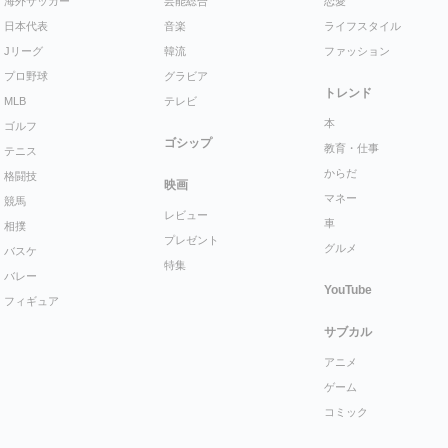
海外サッカー
芸能総合
恋愛
日本代表
音楽
ライフスタイル
Jリーグ
韓流
ファッション
プロ野球
グラビア
トレンド
MLB
テレビ
本
ゴルフ
ゴシップ
教育・仕事
テニス
からだ
格闘技
映画
マネー
競馬
レビュー
車
相撲
プレゼント
グルメ
バスケ
特集
バレー
YouTube
フィギュア
サブカル
アニメ
ゲーム
コミック