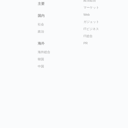
経済総合
主要
マーケット
Web
国内
ガジェット
社会
ITビジネス
政治
IT総合
海外
PR
海外総合
韓国
中国