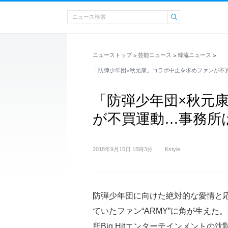
ニューストップ
芸能ニュース
韓流ニュース
>
>
>
「防弾少年団×秋元康」コラボ中止を求めファンが不
「防弾少年団×秋元
が不買運動…事務所
2018年9月15日 15時3分
Kstyle
防弾少年団に向けた絶対的な愛情と
ていたファン“ARMY”に角が生えた
所Big Hitエンターテインメントの