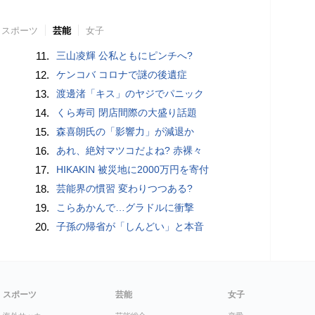
スポーツ
芸能
女子
11.
三山凌輝 公私ともにピンチへ?
12.
ケンコバ コロナで謎の後遺症
13.
渡邊渚「キス」のヤジでパニック
14.
くら寿司 閉店間際の大盛り話題
15.
森喜朗氏の「影響力」が減退か
16.
あれ、絶対マツコだよね? 赤裸々
17.
HIKAKIN 被災地に2000万円を寄付
18.
芸能界の慣習 変わりつつある?
19.
こらあかんで…グラドルに衝撃
20.
子孫の帰省が「しんどい」と本音
スポーツ
芸能
女子