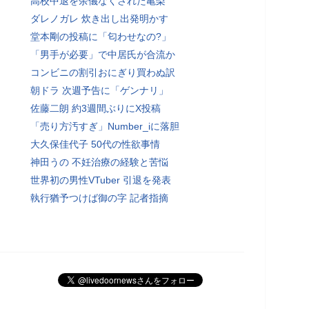
高校中退を余儀なくされた亀梨
ダレノガレ 炊き出し出発明かす
堂本剛の投稿に「匂わせなの?」
「男手が必要」で中居氏が合流か
コンビニの割引おにぎり買わぬ訳
朝ドラ 次週予告に「ゲンナリ」
佐藤二朗 約3週間ぶりにX投稿
「売り方汚すぎ」Number_iに落胆
大久保佳代子 50代の性欲事情
神田うの 不妊治療の経験と苦悩
世界初の男性VTuber 引退を発表
執行猶予つけば御の字 記者指摘