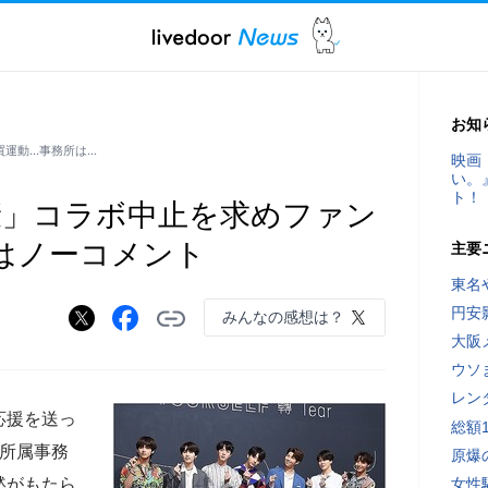
お知
買運動…事務所は…
映画
い。
ト！
康」コラボ中止を求めファン
はノーコメント
主要
東名
円安
みんなの感想は？
大阪
ウソ
レン
応援を送っ
総額
。所属事務
原爆
沈黙がもたら
女性