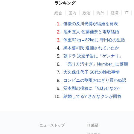
ランキング
総合
国内
政治
海外
経済
IT
1.
俳優の及川光博が結婚を発表
2.
池田直人 佐藤佳奈と電撃結婚
3.
体重62kg→82kgに 寺田心の生活
4.
黒木啓司氏 逮捕されていたか
5.
朝ドラ 次週予告に「ゲンナリ」
6.
「売り方汚すぎ」Number_iに落胆
7.
大久保佳代子 50代の性欲事情
8.
コンビニの割引おにぎり買わぬ訳
9.
堂本剛の投稿に「匂わせなの?」
10.
結婚してる? さかなクンが回答
ニューストップ
IT 経済