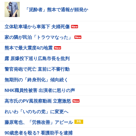
「泥酔者」熊本で通報が頻発か
立体駐車場から車落下 夫婦死傷
家の隣が民泊「トラウマなった」
熊本で最大震度4の地震
露 原爆投下巡り広島市長を批判
警官発砲で死亡 直前に不審行動
無期刑の「終身刑化」傾向続く
NHK職員性被害 出演者に怒りの声
高市氏のPV風視察動画 立憲激怒
れいわ「いのちの党」に変更へ
藤原竜也、「労務改善」アピール
90歳患者を殴る? 看護助手を逮捕