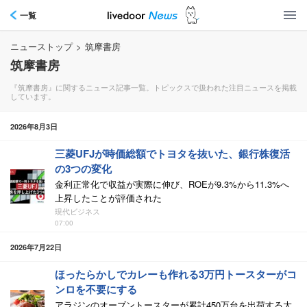
一覧
ニューストップ
>
筑摩書房
筑摩書房
『筑摩書房』に関するニュース記事一覧。トピックスで扱われた注目ニュースを掲載
しています。
2026年8月3日
三菱UFJが時価総額でトヨタを抜いた、銀行株復活
の3つの変化
金利正常化で収益が実際に伸び、ROEが9.3%から11.3%へ
上昇したことが評価された
現代ビジネス
07:00
2026年7月22日
ほったらかしでカレーも作れる3万円トースターがコ
ンロを不要にする
アラジンのオーブントースターが累計450万台を出荷する大