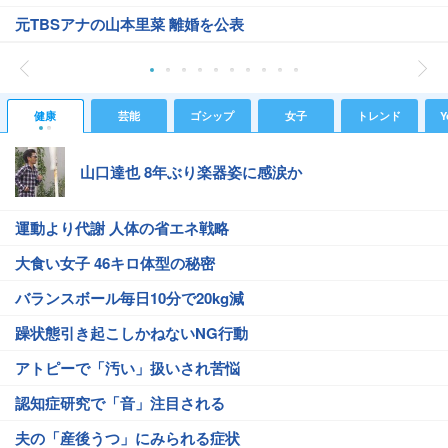
元TBSアナの山本里菜 離婚を公表
健康
芸能
ゴシップ
女子
トレンド
Y
山口達也 8年ぶり楽器姿に感涙か
運動より代謝 人体の省エネ戦略
大食い女子 46キロ体型の秘密
バランスボール毎日10分で20kg減
躁状態引き起こしかねないNG行動
アトピーで「汚い」扱いされ苦悩
認知症研究で「音」注目される
夫の「産後うつ」にみられる症状