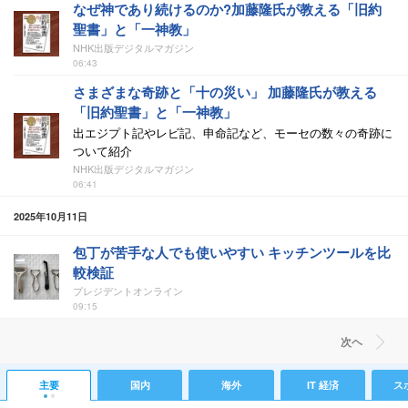
なぜ神であり続けるのか?加藤隆氏が教える「旧約
聖書」と「一神教」
NHK出版デジタルマガジン
06:43
さまざまな奇跡と「十の災い」 加藤隆氏が教える
「旧約聖書」と「一神教」
出エジプト記やレビ記、申命記など、モーセの数々の奇跡に
ついて紹介
NHK出版デジタルマガジン
06:41
2025年10月11日
包丁が苦手な人でも使いやすい キッチンツールを比
較検証
プレジデントオンライン
09:15
次ヘ
主要
国内
海外
IT 経済
ス