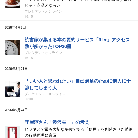
ヒット商品となった
プレジデントオンライン
19:15
2026年4月2日
読書家が集まる本の要約サービス「flier」アクセス
数が多かったTOP20冊
プレジデントオンライン
16:15
2026年3月21日
「いい人と思われたい」自己満足のために他人に干
渉してしまう人
ダイヤモンド・オンライン
06:00
2026年2月24日
守屋淳さん「渋沢栄一」の考え
ビジネスで最も大切な要素である「信用」を創造させた渋沢
の行動原理に言及