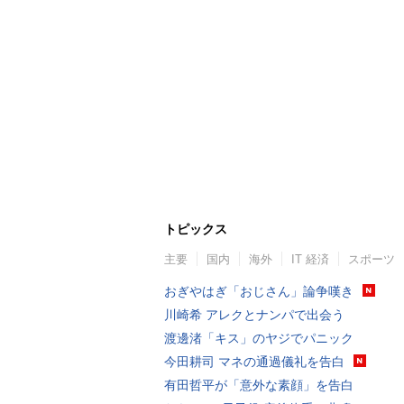
トピックス
主要
国内
海外
IT 経済
スポーツ
おぎやはぎ「おじさん」論争嘆き
川崎希 アレクとナンパで出会う
渡邊渚「キス」のヤジでパニック
今田耕司 マネの通過儀礼を告白
有田哲平が「意外な素顔」を告白