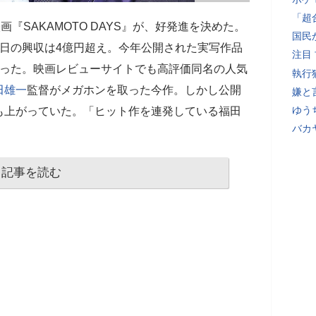
「超
画『SAKAMOTO DAYS』が、好発進を決めた。
国民
日の興収は4億円超え。今年公開された実写作品
注目
なった。映画レビューサイトでも高評価同名の人気
執行
田雄一
監督がメガホンを取った今作。しかし公開
嫌と
ゆう
も上がっていた。「ヒット作を連発している福田
バカ
記事を読む