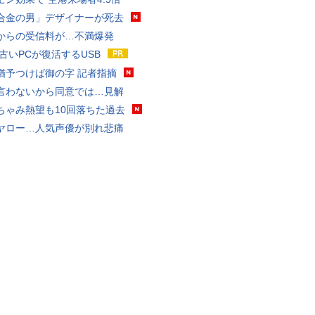
合金の男」デザイナーが死去
からの受信料が…不満爆発
 古いPCが復活するUSB
猶予つけば御の字 記者指摘
言わないから同意では…見解
ちゃみ熱望も10回落ちた過去
ヤロー…人気声優が別れ悲痛