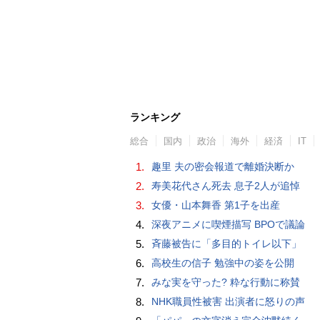
ランキング
総合
国内
政治
海外
経済
IT
1.
趣里 夫の密会報道で離婚決断か
2.
寿美花代さん死去 息子2人が追悼
3.
女優・山本舞香 第1子を出産
4.
深夜アニメに喫煙描写 BPOで議論
5.
斉藤被告に「多目的トイレ以下」
6.
高校生の信子 勉強中の姿を公開
7.
みな実を守った? 粋な行動に称賛
8.
NHK職員性被害 出演者に怒りの声