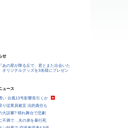
らせ
『あの星が降る丘で、君とまた出会いた
』オリジナルグッズを3名様にプレゼン
ニュース
遅い 台風13号影響長引くか
戻り従業員被災 法的責任も
の大誤審? 晴れ舞台で悲劇
に不満で…夫の弟を暴行死
モン効果で 空港来場者4.5倍