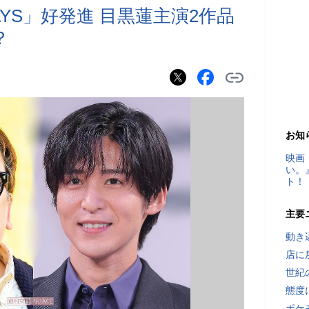
DAYS」好発進 目黒蓮主演2作品
？
お知
映画
い。
ト！
主要
動き
店に
世紀
態度
ポケ