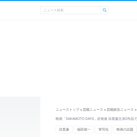
ニューストップ
芸能ニュース
芸能総合ニュース
>
>
>
映画「SAKAMOTO DAYS」好発進 目黒蓮主演2作品
目黒蓮
福田雄一
実写化
映画の話題