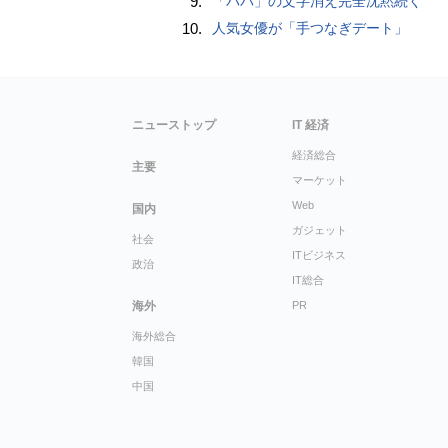
9.
「パパ」の文字消え完全沈黙続く
10.
人気女優が「手つなぎデート」
ニューストップ
IT 経済
経済総合
主要
マーケット
Web
国内
ガジェット
社会
ITビジネス
政治
IT総合
海外
PR
海外総合
韓国
中国