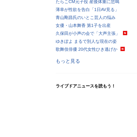
たらこCM元子役 産後体重に悲鳴
薄幸が性欲を告白「1日AV見る」
青山剛昌氏のいとこ芸人の悩み
女優・山本舞香 第1子を出産
久保田が小声の会で「大声主張」
ゆきぽよ まるで別人な現在の姿
歌舞伎俳優 20代女性ひき逃げか
もっと見る
ライブドアニュースを読もう！