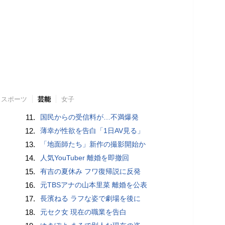
スポーツ
芸能
女子
11.
国民からの受信料が…不満爆発
12.
薄幸が性欲を告白「1日AV見る」
13.
「地面師たち」新作の撮影開始か
14.
人気YouTuber 離婚を即撤回
15.
有吉の夏休み フワ復帰説に反発
16.
元TBSアナの山本里菜 離婚を公表
17.
長濱ねる ラフな姿で劇場を後に
18.
元セク女 現在の職業を告白