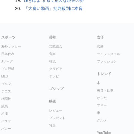
19.
ゆきぽよ まるで別人な現在の姿
20.
「大食い動画」批判殺到に本音
スポーツ
芸能
女子
海外サッカー
芸能総合
恋愛
日本代表
音楽
ライフスタイル
Jリーグ
韓流
ファッション
プロ野球
グラビア
トレンド
MLB
テレビ
本
ゴルフ
ゴシップ
教育・仕事
テニス
からだ
格闘技
映画
マネー
競馬
レビュー
車
相撲
プレゼント
グルメ
バスケ
特集
バレー
YouTube