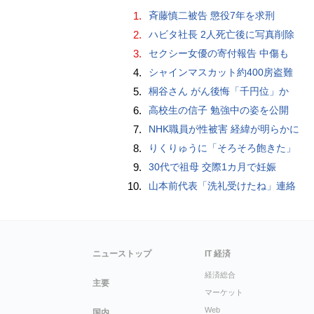
1.
斉藤慎二被告 懲役7年を求刑
2.
ハビタ社長 2人死亡後に写真削除
3.
セクシー女優の寄付報告 中傷も
4.
シャインマスカット約400房盗難
5.
桐谷さん がん後悔「千円位」か
6.
高校生の信子 勉強中の姿を公開
7.
NHK職員が性被害 経緯が明らかに
8.
りくりゅうに「そろそろ飽きた」
9.
30代で祖母 交際1カ月で妊娠
10.
山本前代表「洗礼受けたね」連絡
ニューストップ
IT 経済
経済総合
主要
マーケット
Web
国内