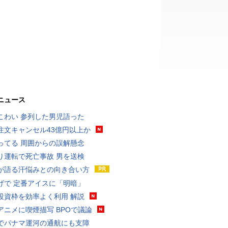
ニュース
こわい 参列した男児語った
注文キャンセル43億円以上か
ってる 周囲からの誤解懸念
り運転で死亡事故 男を送検
が語る汗悩みとの向き合い方
げで 定番アイスに「明暗」
投資枠を効率よく利用 解説
アニメに喫煙描写 BPOで議論
でパナマ運河の通航にも支障