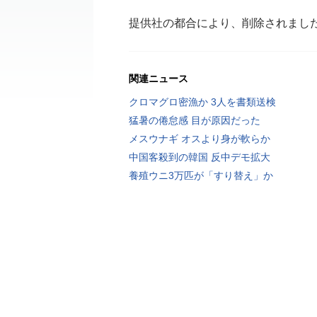
提供社の都合により、削除されまし
関連ニュース
クロマグロ密漁か 3人を書類送検
猛暑の倦怠感 目が原因だった
メスウナギ オスより身が軟らか
中国客殺到の韓国 反中デモ拡大
養殖ウニ3万匹が「すり替え」か