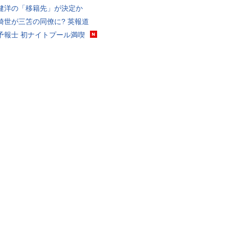
健洋の「移籍先」が決定か
綺世が三笘の同僚に? 英報道
予報士 初ナイトプール満喫