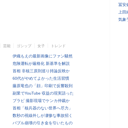
冨安
上田
気象
芸能
ゴシップ
女子
トレンド
伊織もえの最新画像にファン騒然
危険運転が厳格化 新基準を解説
首相 非核三原則巡り持論反映か
60代がやめてよかった生活習慣
藤原竜也の「顔」印刷で反響殺到
副業でYouTube 収益の現実語った
ブラピ 撮影現場でケンカ仲裁か
首相「核兵器のない世界へ尽力」
数秒の視線外しが凄惨な事故招く
バブル崩壊の引き金を引いたもの