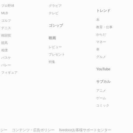
プロ野球
グラビア
トレンド
MLB
テレビ
本
ゴルフ
ゴシップ
教育・仕事
テニス
からだ
格闘技
映画
マネー
競馬
レビュー
車
相撲
プレゼント
グルメ
バスケ
特集
バレー
YouTube
フィギュア
サブカル
アニメ
ゲーム
コミック
リシー
コンテンツ・広告ポリシー
livedoorお客様サポートセンター