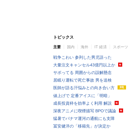
トピックス
主要
国内
海外
IT 経済
スポーツ
戦争こわい 参列した男児語った
大量注文キャンセル43億円以上か
サボってる 周囲からの誤解懸念
居眠り運転で死亡事故 男を送検
医師が語る汗悩みとの向き合い方
値上げで 定番アイスに「明暗」
成長投資枠を効率よく利用 解説
深夜アニメに喫煙描写 BPOで議論
猛暑でパナマ運河の通航にも支障
冨安健洋の「移籍先」が決定か