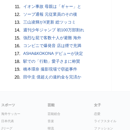
11.
イオン事故 母親は「ギャー」と
12.
ソープ通報 元従業員のその後
13.
三山凌輝がX更新 総ツッコミ
14.
週刊少年ジャンプ 初100万部割れ
15.
強烈な屁で客数十人が避難 海外
16.
コンビニで爆発音 店は煙で充満
17.
ASHA&KOKONA デビューが決定
18.
駅での「行動」愛子さまに称賛
19.
橋本環奈 撮影現場で窃盗事件
20.
田中圭 億超えの違約金を完済か
スポーツ
芸能
女子
海外サッカー
芸能総合
恋愛
日本代表
音楽
ライフスタイル
Jリーグ
韓流
ファッション