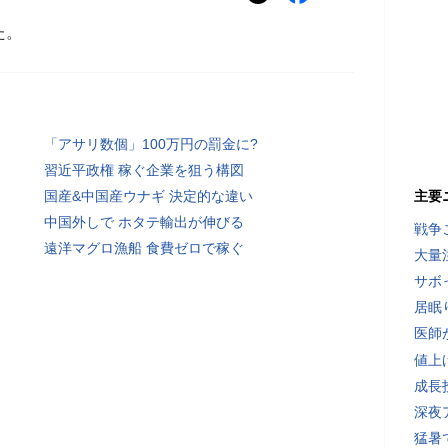
た。
「アサリ数個」100万円の罰金に?
習近平政権 稼ぐ企業を狙う構図
国産&中国産ウナギ 決定的な違い
主要
中国外しで ホタテ輸出が伸びる
戦争
遠洋マグロ漁船 食費ゼロで稼ぐ
大量
サボ
居眠
医師
値上
成長
深夜
猛暑