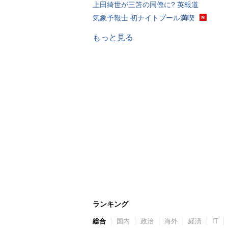
上田綺世が三笘の同僚に? 英報道
気象予報士 初ナイトプール満喫
もっと見る
ランキング
総合
国内
政治
海外
経済
IT