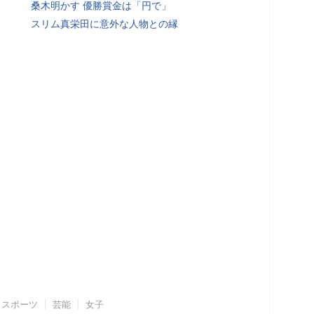
桑木明かす 優勝賞金は「円で」
スリム真栄田に意外な人物との縁
スポーツ
芸能
女子