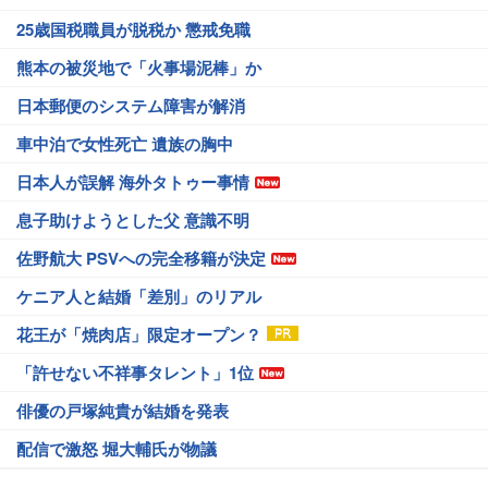
25歳国税職員が脱税か 懲戒免職
熊本の被災地で「火事場泥棒」か
日本郵便のシステム障害が解消
車中泊で女性死亡 遺族の胸中
日本人が誤解 海外タトゥー事情
息子助けようとした父 意識不明
佐野航大 PSVへの完全移籍が決定
ケニア人と結婚「差別」のリアル
花王が「焼肉店」限定オープン？
「許せない不祥事タレント」1位
俳優の戸塚純貴が結婚を発表
配信で激怒 堀大輔氏が物議