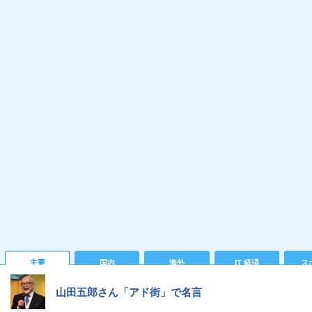
主要
国内
海外
IT 経済
ス
山田五郎さん「アド街」で名言