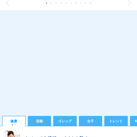
健康
芸能
ゴシップ
女子
トレンド
Y