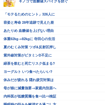
キノコで血糖値スパイクを防ぐ
「モテるためのヒント」326人に
容姿と寿命 28年追跡で見えた差
あたりめ 血糖値を上げない理由
体重62kg→82kgに 寺田心の生活
夏のむくみ対策 ツボ&反射区押し
紫外線対策がビタミンD不足に
緑茶を飲むと死亡リスク低まる?
ヨーグルト いつ食べたらいい?
休みだが疲れる 隠れ疲労対策は
母が娘に減量強要→家庭内別居へ
内科医が低糖質麺を食べ比べ検証
睡眠時の悩みを解消する過ごし方