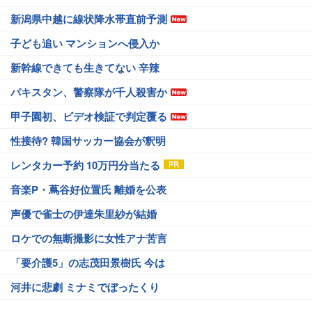
新潟県中越に線状降水帯直前予測
子ども追い マンションへ侵入か
新幹線できても生きてない 辛辣
パキスタン、警察隊が千人殺害か
甲子園初、ビデオ検証で判定覆る
性接待? 韓国サッカー協会が釈明
レンタカー予約 10万円分当たる
音楽P・蔦谷好位置氏 離婚を公表
声優で雀士の伊達朱里紗が結婚
ロケでの無断撮影に女性アナ苦言
「要介護5」の志茂田景樹氏 今は
河井に悲劇 ミナミでぼったくり