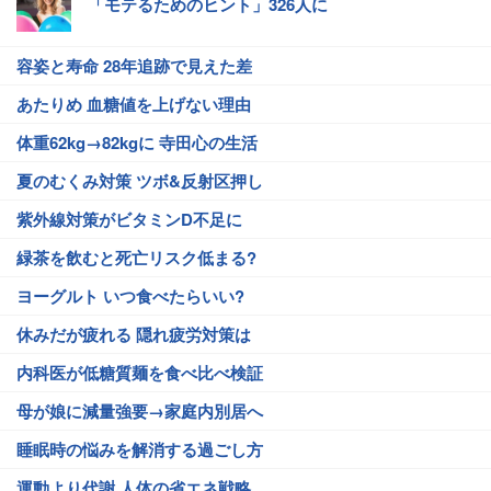
「モテるためのヒント」326人に
容姿と寿命 28年追跡で見えた差
あたりめ 血糖値を上げない理由
体重62kg→82kgに 寺田心の生活
夏のむくみ対策 ツボ&反射区押し
紫外線対策がビタミンD不足に
緑茶を飲むと死亡リスク低まる?
ヨーグルト いつ食べたらいい?
休みだが疲れる 隠れ疲労対策は
内科医が低糖質麺を食べ比べ検証
母が娘に減量強要→家庭内別居へ
睡眠時の悩みを解消する過ごし方
運動より代謝 人体の省エネ戦略