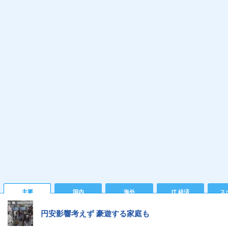
主要
国内
海外
IT 経済
ス
円安影響考えず 豪遊する家庭も