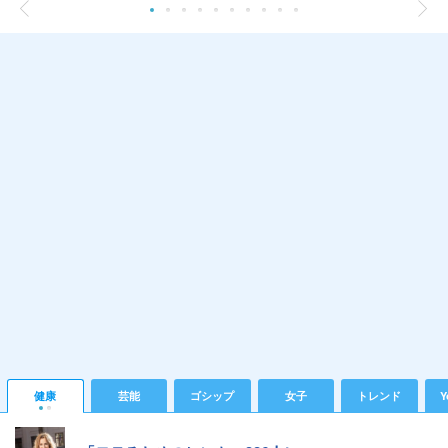
健康
芸能
ゴシップ
女子
トレンド
Y