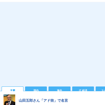
主要
国内
海外
IT 経済
ス
山田五郎さん「アド街」で名言