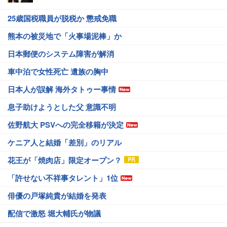
25歳国税職員が脱税か 懲戒免職
熊本の被災地で「火事場泥棒」か
日本郵便のシステム障害が解消
車中泊で女性死亡 遺族の胸中
日本人が誤解 海外タトゥー事情
息子助けようとした父 意識不明
佐野航大 PSVへの完全移籍が決定
ケニア人と結婚「差別」のリアル
花王が「焼肉店」限定オープン？
「許せない不祥事タレント」1位
俳優の戸塚純貴が結婚を発表
配信で激怒 堀大輔氏が物議