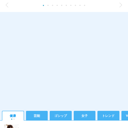
健康
芸能
ゴシップ
女子
トレンド
Y