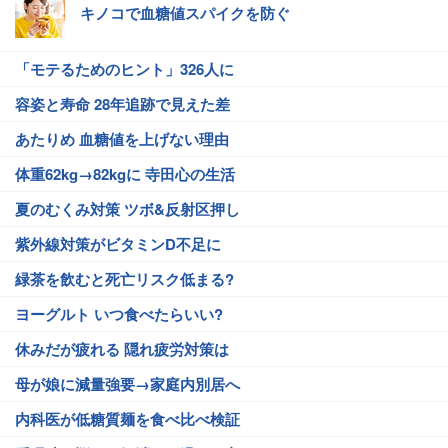
キノコで血糖値スパイクを防ぐ
「モテるためのヒント」326人に
容姿と寿命 28年追跡で見えた差
あたりめ 血糖値を上げない理由
体重62kg→82kgに 寺田心の生活
夏のむくみ対策 ツボ&反射区押し
紫外線対策がビタミンD不足に
緑茶を飲むと死亡リスク低まる?
ヨーグルト いつ食べたらいい?
休みだが疲れる 隠れ疲労対策は
母が娘に減量強要→家庭内別居へ
内科医が低糖質麺を食べ比べ検証