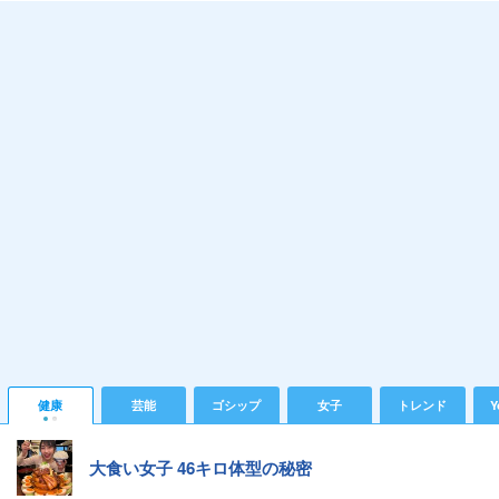
健康
芸能
ゴシップ
女子
トレンド
Y
大食い女子 46キロ体型の秘密