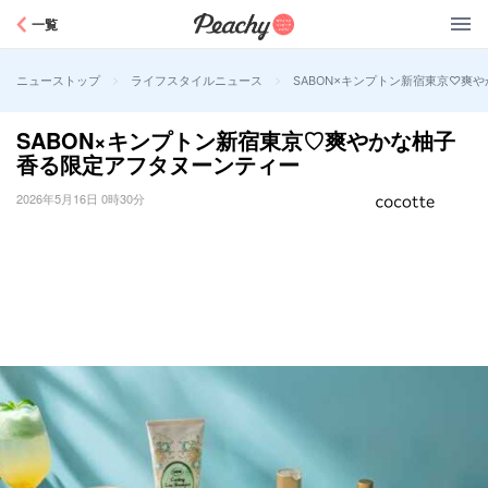
Peachy
一覧
>
>
SABON×キンプトン新宿東京♡爽
ニューストップ
ライフスタイルニュース
SABON×キンプトン新宿東京♡爽やかな柚子
香る限定アフタヌーンティー
2026年5月16日 0時30分