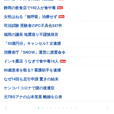
静岡の飲食店で192人が食中毒
女性はねる「無呼吸」治療せず
司法試験 受験者のPC不具合247件
福岡の議長 地震巡り不謹慎発言
「43億円分」キャンセル? 女逮捕
消費者庁「SNOW」運営に措置命令
ドンキ露店 うなぎで食中毒14人
90歳患者を殴る? 看護助手を逮捕
なぜ14回も忌引申請 驚きの結末
ケンコバ コロナで謎の後遺症
元TBSアナの山本里菜 離婚を公表