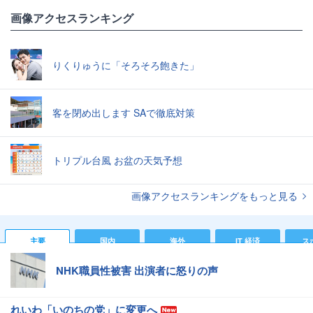
画像アクセスランキング
りくりゅうに「そろそろ飽きた」
客を閉め出します SAで徹底対策
トリプル台風 お盆の天気予想
画像アクセスランキングをもっと見る
主要
国内
海外
IT 経済
ス
NHK職員性被害 出演者に怒りの声
れいわ「いのちの党」に変更へ