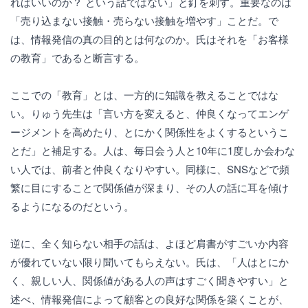
ればいいのか？ という話ではない」と釘を刺す。重要なのは
「売り込まない接触・売らない接触を増やす」ことだ。で
は、情報発信の真の目的とは何なのか。氏はそれを「お客様
の教育」であると断言する。
ここでの「教育」とは、一方的に知識を教えることではな
い。りゅう先生は「言い方を変えると、仲良くなってエンゲ
ージメントを高めたり、とにかく関係性をよくするというこ
とだ」と補足する。人は、毎日会う人と10年に1度しか会わな
い人では、前者と仲良くなりやすい。同様に、SNSなどで頻
繁に目にすることで関係値が深まり、その人の話に耳を傾け
るようになるのだという。
逆に、全く知らない相手の話は、よほど肩書がすごいか内容
が優れていない限り聞いてもらえない。氏は、「人はとにか
く、親しい人、関係値がある人の声はすごく聞きやすい」と
述べ、情報発信によって顧客との良好な関係を築くことが、