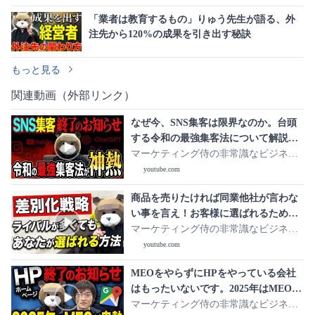
「業者は教育するもの」りゅう先生が語る、外
注先から120%の成果を引き出す秘訣
もっと見る
関連動画（外部リンク）
なぜ今、SNS集客は限界なのか。台頭
する令和の最強集客法について解説し
ます。
マーケティング侍の非常識なビジネス
学
youtube.com
商品を売りたければ同業他社が言わな
い事を言え！お客様に選ばれるために
最も簡単に差別化する方法7選
マーケティング侍の非常識なビジネス
学
youtube.com
MEOをやらずにHPをやっている会社
はもったいないです。2025年はMEOを
やっている会社が勝てます
マーケティング侍の非常識なビジネス