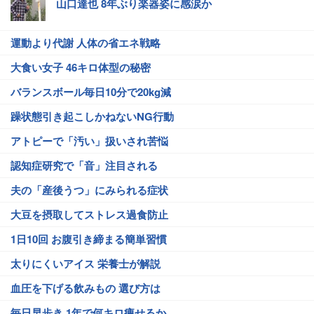
山口達也 8年ぶり楽器姿に感涙か
運動より代謝 人体の省エネ戦略
大食い女子 46キロ体型の秘密
バランスボール毎日10分で20kg減
躁状態引き起こしかねないNG行動
アトピーで「汚い」扱いされ苦悩
認知症研究で「音」注目される
夫の「産後うつ」にみられる症状
大豆を摂取してストレス過食防止
1日10回 お腹引き締まる簡単習慣
太りにくいアイス 栄養士が解説
血圧を下げる飲みもの 選び方は
毎日早歩き 1年で何キロ痩せるか