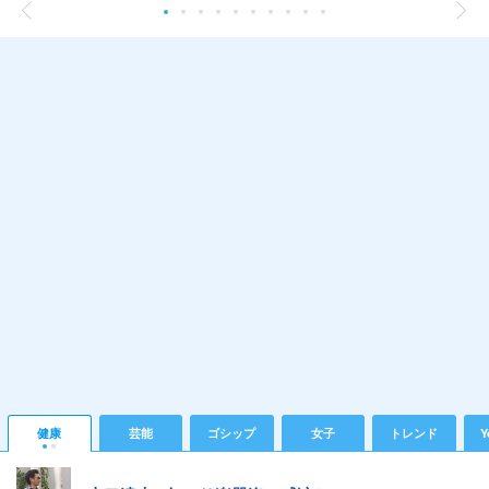
健康
芸能
ゴシップ
女子
トレンド
Y