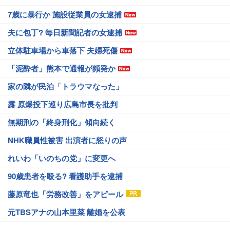
7歳に暴行か 施設従業員の女逮捕
夫に包丁? 毎日新聞記者の女逮捕
立体駐車場から車落下 夫婦死傷
「泥酔者」熊本で通報が頻発か
家の隣が民泊「トラウマなった」
露 原爆投下巡り広島市長を批判
無期刑の「終身刑化」傾向続く
NHK職員性被害 出演者に怒りの声
れいわ「いのちの党」に変更へ
90歳患者を殴る? 看護助手を逮捕
藤原竜也「労務改善」をアピール
元TBSアナの山本里菜 離婚を公表